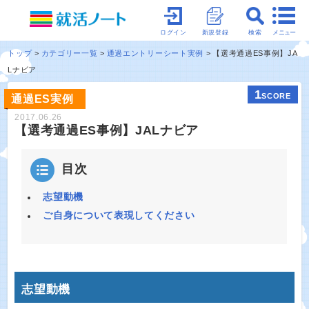
メニュー
ログイン
新規登録
検索
トップ
カテゴリー一覧
通過エントリーシート実例
【選考通過ES事例】JA
Lナビア
1
SCORE
通過ES実例
2017.06.26
【選考通過ES事例】JALナビア
目次
志望動機
ご自身について表現してください
志望動機