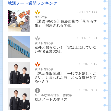
就活ノート週間ランキング
SCORE:1144
面接対策
【通過率50％】最終面接で「落ちる学
生」「採用される学生」
SCORE:1091
就活特集記事
意外と知らない！「実は上場していな
い有名企業32社」
SCORE:517
就活特集記事
【就活生服装編】「平服でお越しくだ
さい」と言われた時、どんな格好をす
るべき？
SCORE:404
リアルな選考情報・体験談
就活ノートの作り方