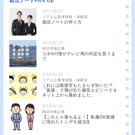
就活ノートPick Up
2017.06.25
リアルな選考情報・体験談
就活ノートの作り方
2018.02.19
就活特集記事
コネ0の僕がテレビ局の内定を貰うま
で
2018.01.31
リアルな選考情報・体験談
これには面接官もたまらず吹いた!?
「面接」で飛び出た爆笑エピソードを
ネット上から集めました。
2018.02.19
就活特集記事
【これじゃ落ちるよ！】私服OK面接
に現れたトンデモ就活生