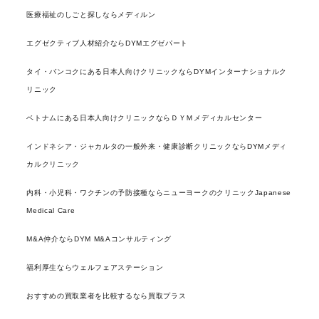
医療福祉のしごと探しならメディルン
エグゼクティブ人材紹介ならDYMエグゼパート
タイ・バンコクにある日本人向けクリニックならDYMインターナショナルク
リニック
ベトナムにある日本人向けクリニックならＤＹＭメディカルセンター
インドネシア・ジャカルタの一般外来・健康診断クリニックならDYMメディ
カルクリニック
内科・小児科・ワクチンの予防接種ならニューヨークのクリニックJapanese
Medical Care
M&A仲介ならDYM M&Aコンサルティング
福利厚生ならウェルフェアステーション
おすすめの買取業者を比較するなら買取プラス