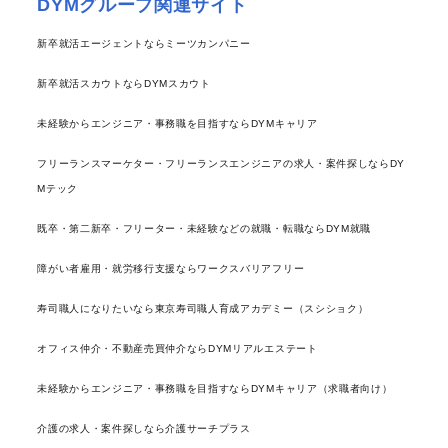
DYMグループ関連サイト
新卒就活エージェントならミーツカンパニー
新卒就活スカウトならDYMスカウト
未経験からエンジニア・事務職を目指すならDYMキャリア
フリーランスマーケター・フリーランスエンジニアの求人・案件探しならDY
Mテック
既卒・第二新卒・フリーター・未経験などの就職・転職ならDYM就職
障がい者雇用・就労移行支援ならワークスバリアフリー
寿司職人になりたいなら東京寿司職人育成アカデミー（スシショク）
オフィス仲介・不動産売買仲介ならDYMリアルエステート
未経験からエンジニア・事務職を目指すならDYMキャリア（求職者向け）
介護の求人・案件探しなら介護サーチプラス