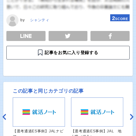
2
SCORE
by
シャンティ
E
TWEET
SHARE
記事をお気に入り登録する
この記事と同じカテゴリの記事
【選考通過ES事例】JALナビ
【選考通過ES事例】JAL 地