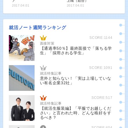
ア
上職（総合）
2017.04.01
2017.04.01
就活ノート週間ランキング
SCORE:1144
面接対策
【通過率50％】最終面接で「落ちる学
生」「採用される学生」
SCORE:1091
就活特集記事
意外と知らない！「実は上場していな
い有名企業32社」
SCORE:517
就活特集記事
【就活生服装編】「平服でお越しくだ
さい」と言われた時、どんな格好をす
るべき？
SCORE:404