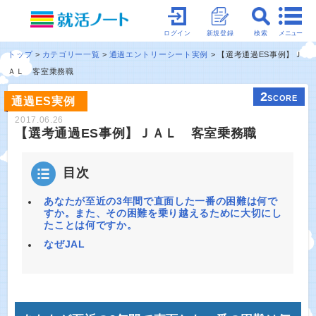
メニュー
ログイン
新規登録
検索
トップ
カテゴリー一覧
通過エントリーシート実例
【選考通過ES事例】Ｊ
ＡＬ 客室乗務職
2
SCORE
通過ES実例
2017.06.26
【選考通過ES事例】ＪＡＬ 客室乗務職
目次
あなたが至近の3年間で直面した一番の困難は何で
すか。また、その困難を乗り越えるために大切にし
たことは何ですか。
なぜJAL