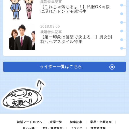
就活特集記事
【これじゃ落ちるよ！】私服OK面接
に現れたトンデモ就活生
2018.03.05
就活特集記事
【第一印象は髪型で決まる！】男女別
就活ヘアスタイル特集
ライター一覧はこちら
就活ノートTOPへ
企業一覧
特集記事
業界・企業研究
自己分析
ES・選考対策
ノウハウ
運営者情報