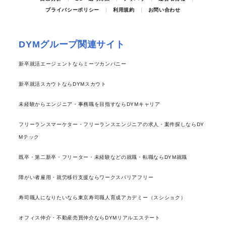
プライバシーポリシー
利用規約
お問い合わせ
DYMグループ関連サイト
新卒就活エージェントならミーツカンパニー
新卒就活スカウトならDYMスカウト
未経験からエンジニア・事務職を目指すならDYMキャリア
フリーランスマーケター・フリーランスエンジニアの求人・案件探しならDY
Mテック
既卒・第二新卒・フリーター・未経験などの就職・転職ならDYM就職
障がい者雇用・就労移行支援ならワークスバリアフリー
寿司職人になりたいなら東京寿司職人育成アカデミー（スシショク）
オフィス仲介・不動産売買仲介ならDYMリアルエステート