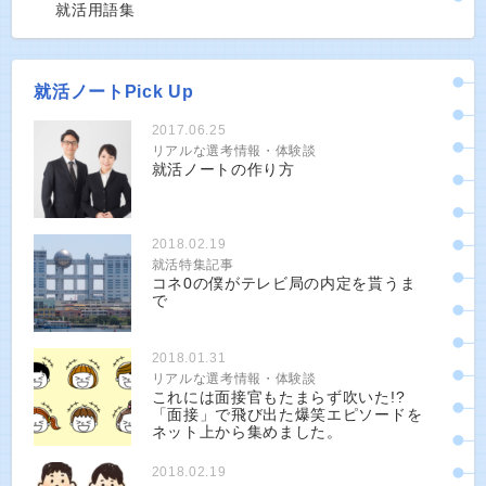
就活用語集
就活ノートPick Up
2017.06.25
リアルな選考情報・体験談
就活ノートの作り方
2018.02.19
就活特集記事
コネ0の僕がテレビ局の内定を貰うま
で
2018.01.31
リアルな選考情報・体験談
これには面接官もたまらず吹いた!?
「面接」で飛び出た爆笑エピソードを
ネット上から集めました。
2018.02.19