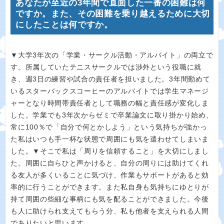
あなたが至近の3年間で直面した一番の困難は何
ですか。また、その困難を乗り越えるために大切
にしたことは何ですか。
▼大学3年次の「学業・サークル活動・アルバイト」の両立で
す。所属していたテニスサークルでは渉外という役職に就
き、週3日の練習や試合の責任者を担いました。3年間勤めて
いるスターバックスコーヒーのアルバイトでは学生マネージ
ャーとなり時間帯責任者として職務の幅と責任感が変化しま
した。学業でも3年次からゼミで卒業論文に取り掛かり始め、
常に100％で「自分で何とかしよう」という気持ちが強かっ
た私はいつも手一杯な状態で周囲にも気を遣わせてしまいま
した。▼そこで私は「周りを信頼すること」を大切にしまし
た。周囲に自らひと声かけると、自分の周りには助けてくれ
る友人が多くいることに気づけ、作業もサポートがあると効
率的に行うことができます。また私自身も気持ちにゆとりが
持て周囲の些細な事柄にも気を配ることができました。今後
も人に助けられ支えてもらう分、私も他者を支えられる人間
でありたいと思います。