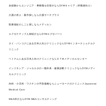
未経験からエンジニア・事務職を目指すならDYMキャリア（求職者向け）
介護の求人・案件探しなら介護サーチプラス
医療福祉のしごと探しならメディルン
エグゼクティブ人材紹介ならDYMエグゼパート
タイ・バンコクにある日本人向けクリニックならDYMインターナショナルク
リニック
ベトナムにある日本人向けクリニックならＤＹＭメディカルセンター
インドネシア・ジャカルタの一般外来・健康診断クリニックならDYMメディ
カルクリニック
内科・小児科・ワクチンの予防接種ならニューヨークのクリニックJapanese
Medical Care
M&A仲介ならDYM M&Aコンサルティング