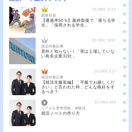
SCORE:1144
面接対策
【通過率50％】最終面接で「落ちる学
生」「採用される学生」
SCORE:1091
就活特集記事
意外と知らない！「実は上場していな
い有名企業32社」
SCORE:517
就活特集記事
【就活生服装編】「平服でお越しくだ
さい」と言われた時、どんな格好をす
るべき？
SCORE:404
リアルな選考情報・体験談
就活ノートの作り方