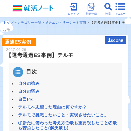
メニュー
ログイン
新規登録
検索
トップ
カテゴリー一覧
通過エントリーシート実例
【選考通過ES事例】テ
ルモ
1
SCORE
通過ES実例
2017.06.26
【選考通過ES事例】テルモ
目次
自分の強み
自分の弱み
自己PR
テルモへ志望した理由は何ですか？
テルモで挑戦したいこと・実現させたいこと。
①新たに備わった考え方②最も重要視したこと③最
も苦労したこと(解決策も)