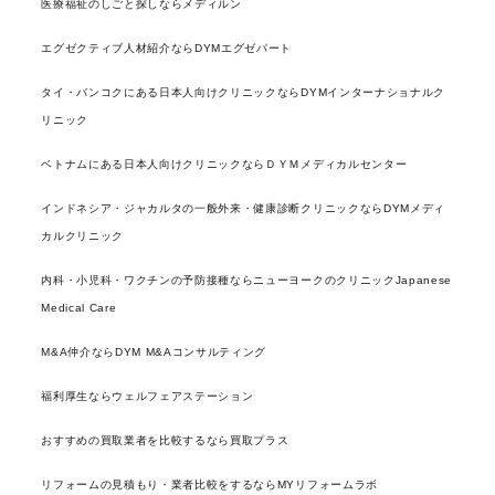
医療福祉のしごと探しならメディルン
エグゼクティブ人材紹介ならDYMエグゼパート
タイ・バンコクにある日本人向けクリニックならDYMインターナショナルク
リニック
ベトナムにある日本人向けクリニックならＤＹＭメディカルセンター
インドネシア・ジャカルタの一般外来・健康診断クリニックならDYMメディ
カルクリニック
内科・小児科・ワクチンの予防接種ならニューヨークのクリニックJapanese
Medical Care
M&A仲介ならDYM M&Aコンサルティング
福利厚生ならウェルフェアステーション
おすすめの買取業者を比較するなら買取プラス
リフォームの見積もり・業者比較をするならMYリフォームラボ