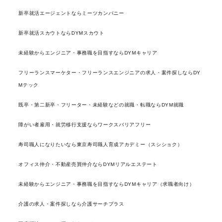
新卒就活エージェントならミーツカンパニー
新卒就活スカウトならDYMスカウト
未経験からエンジニア・事務職を目指すならDYMキャリア
フリーランスマーケター・フリーランスエンジニアの求人・案件探しならDY
Mテック
既卒・第二新卒・フリーター・未経験などの就職・転職ならDYM就職
障がい者雇用・就労移行支援ならワークスバリアフリー
寿司職人になりたいなら東京寿司職人育成アカデミー（スシショク）
オフィス仲介・不動産売買仲介ならDYMリアルエステート
未経験からエンジニア・事務職を目指すならDYMキャリア（求職者向け）
介護の求人・案件探しなら介護サーチプラス