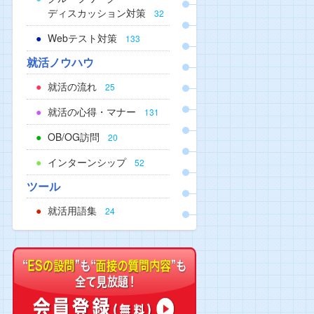
ディスカッション対策
32
Webテスト対策
133
就活ノウハウ
就活の流れ
25
就活の心得・マナー
131
OB/OG訪問
20
インターンシップ
52
ツール
就活用語集
24