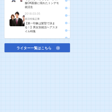
服OK面接に現れたトンデモ
就活生
2018.03.05
就活特集記事
【第一印象は髪型で決ま
る！】男女別就活ヘアスタ
イル特集
ライター一覧はこちら