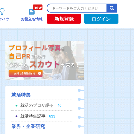
新規登録
ログイン
ウハウ
お役立ち情報
就活特集
就活のプロが語る
40
就活特集記事
633
業界・企業研究