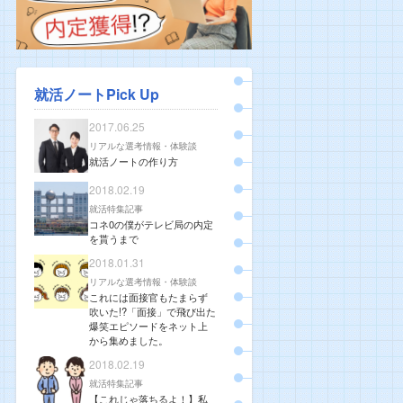
就活ノートPick Up
2017.06.25
リアルな選考情報・体験談
就活ノートの作り方
2018.02.19
就活特集記事
コネ0の僕がテレビ局の内定
を貰うまで
2018.01.31
リアルな選考情報・体験談
これには面接官もたまらず
吹いた!?「面接」で飛び出た
爆笑エピソードをネット上
から集めました。
2018.02.19
就活特集記事
【これじゃ落ちるよ！】私