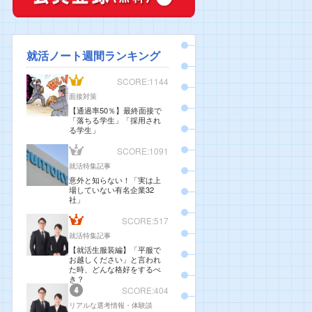
就活ノート週間ランキング
SCORE:1144
面接対策
【通過率50％】最終面接で
「落ちる学生」「採用され
る学生」
SCORE:1091
就活特集記事
意外と知らない！「実は上
場していない有名企業32
社」
SCORE:517
就活特集記事
【就活生服装編】「平服で
お越しください」と言われ
た時、どんな格好をするべ
き？
SCORE:404
リアルな選考情報・体験談