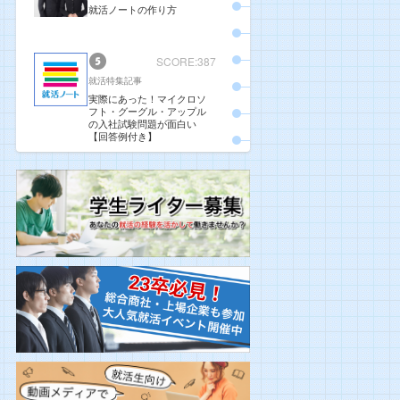
就活ノートの作り方
SCORE:387
就活特集記事
実際にあった！マイクロソ
フト・グーグル・アップル
の入社試験問題が面白い
【回答例付き】