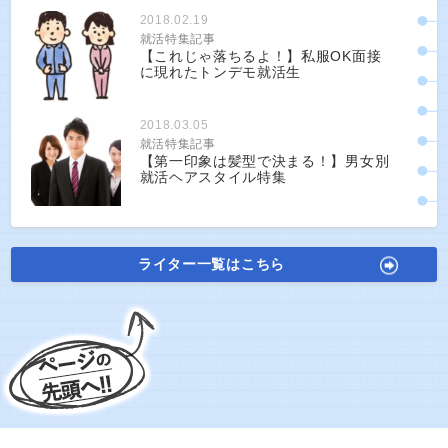
2018.02.19
就活特集記事
【これじゃ落ちるよ！】私服OK面接
に現れたトンデモ就活生
2018.03.05
就活特集記事
【第一印象は髪型で決まる！】男女別
就活ヘアスタイル特集
ライター一覧はこちら