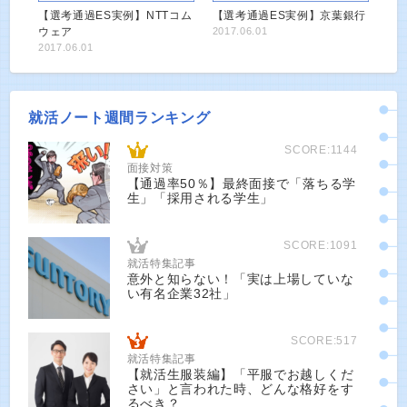
【選考通過ES実例】NTTコム
【選考通過ES実例】京葉銀行
ウェア
2017.06.01
2017.06.01
就活ノート週間ランキング
SCORE:1144
面接対策
【通過率50％】最終面接で「落ちる学
生」「採用される学生」
SCORE:1091
就活特集記事
意外と知らない！「実は上場していな
い有名企業32社」
SCORE:517
就活特集記事
【就活生服装編】「平服でお越しくだ
さい」と言われた時、どんな格好をす
るべき？