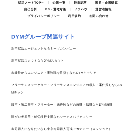
就活ノートTOPへ
企業一覧
特集記事
業界・企業研究
自己分析
ES・選考対策
ノウハウ
運営者情報
プライバシーポリシー
利用規約
お問い合わせ
DYMグループ関連サイト
新卒就活エージェントならミーツカンパニー
新卒就活スカウトならDYMスカウト
未経験からエンジニア・事務職を目指すならDYMキャリア
フリーランスマーケター・フリーランスエンジニアの求人・案件探しならDY
Mテック
既卒・第二新卒・フリーター・未経験などの就職・転職ならDYM就職
障がい者雇用・就労移行支援ならワークスバリアフリー
寿司職人になりたいなら東京寿司職人育成アカデミー（スシショク）