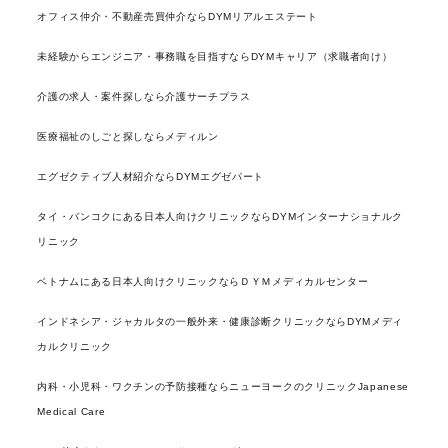
オフィス仲介・不動産売買仲介ならDYMリアルエステート
未経験からエンジニア・事務職を目指すならDYMキャリア（求職者向け）
介護の求人・案件探しなら介護サーチプラス
医療福祉のしごと探しならメディルン
エグゼクティブ人材紹介ならDYMエグゼパート
タイ・バンコクにある日本人向けクリニックならDYMインターナショナルク
リニック
ベトナムにある日本人向けクリニックならＤＹＭメディカルセンター
インドネシア・ジャカルタの一般外来・健康診断クリニックならDYMメディ
カルクリニック
内科・小児科・ワクチンの予防接種ならニューヨークのクリニックJapanese
Medical Care