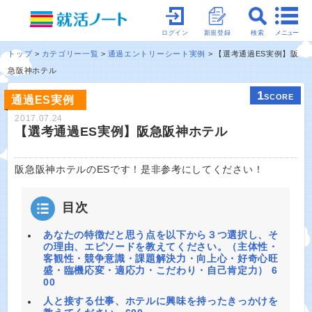
メニュー
ログイン
新規登録
検索
トップ
カテゴリー一覧
通過エントリーシート実例
【選考通過ES実例】阪
急阪神ホテル
1
SCORE
通過ES実例
2017.07.24
【選考通過ES実例】阪急阪神ホテル
阪急阪神ホテルのESです！是非参考にしてください！
目次
あなたの特徴だと思う点を以下から３つ選択し、そ
の理由、エピソードを教えてください。（主体性・
客観性・競争意識・課題解決力・向上心・好奇心旺
盛・臨機応変・適応力・こだわり・自己肯定力） 6
00
人と接する仕事、ホテルに興味を持ったきっかけを