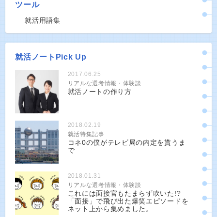
ツール
就活用語集
就活ノートPick Up
2017.06.25
リアルな選考情報・体験談
就活ノートの作り方
2018.02.19
就活特集記事
コネ0の僕がテレビ局の内定を貰うま
で
2018.01.31
リアルな選考情報・体験談
これには面接官もたまらず吹いた!?
「面接」で飛び出た爆笑エピソードを
ネット上から集めました。