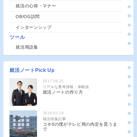
就活の心得・マナー
OB/OG訪問
インターンシップ
ツール
就活用語集
就活ノートPick Up
2017.06.25
リアルな選考情報・体験談
就活ノートの作り方
2018.02.19
就活特集記事
コネ0の僕がテレビ局の内定を貰うま
で