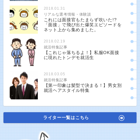
2018.01.31
リアルな選考情報・体験談
これには面接官もたまらず吹いた!?
「面接」で飛び出た爆笑エピソードを
ネット上から集めました。
2018.02.19
就活特集記事
【これじゃ落ちるよ！】私服OK面接
に現れたトンデモ就活生
2018.03.05
就活特集記事
【第一印象は髪型で決まる！】男女別
就活ヘアスタイル特集
ライター一覧はこちら