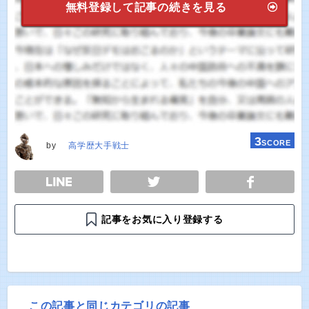
無料登録して記事の続きを見る
3
SCORE
by
高学歴大手戦士
E
TWEET
SHARE
記事をお気に入り登録する
この記事と同じカテゴリの記事