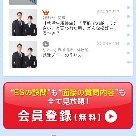
SCORE:517
就活特集記事
【就活生服装編】「平服でお越しくだ
さい」と言われた時、どんな格好をす
るべき？
SCORE:404
リアルな選考情報・体験談
就活ノートの作り方