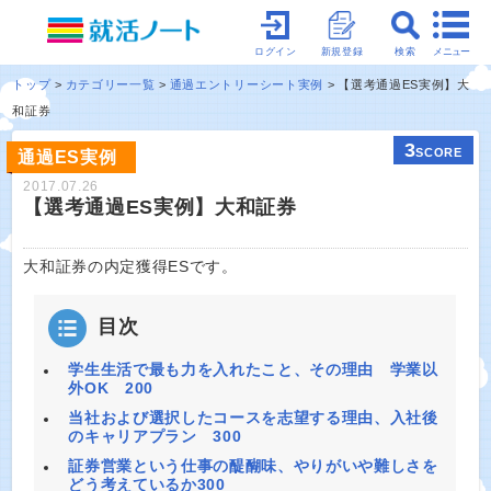
メニュー
ログイン
新規登録
検索
トップ
カテゴリー一覧
通過エントリーシート実例
【選考通過ES実例】大
和証券
3
SCORE
通過ES実例
2017.07.26
【選考通過ES実例】大和証券
大和証券の内定獲得ESです。
目次
学生生活で最も力を入れたこと、その理由 学業以
外OK 200
当社および選択したコースを志望する理由、入社後
のキャリアプラン 300
証券営業という仕事の醍醐味、やりがいや難しさを
どう考えているか300