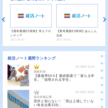
【選考通過ES実例】帝人フロ
【選考通過ES実例】あんしん
ンティア
生命
2017.06.01
2017.06.01
就活ノート週間ランキング
SCORE:1144
面接対策
【通過率50％】最終面接で「落ちる学
生」「採用される学生」
SCORE:1091
就活特集記事
意外と知らない！「実は上場していな
い有名企業32社」