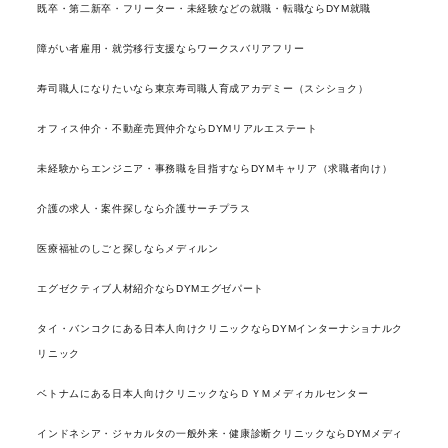
既卒・第二新卒・フリーター・未経験などの就職・転職ならDYM就職
障がい者雇用・就労移行支援ならワークスバリアフリー
寿司職人になりたいなら東京寿司職人育成アカデミー（スシショク）
オフィス仲介・不動産売買仲介ならDYMリアルエステート
未経験からエンジニア・事務職を目指すならDYMキャリア（求職者向け）
介護の求人・案件探しなら介護サーチプラス
医療福祉のしごと探しならメディルン
エグゼクティブ人材紹介ならDYMエグゼパート
タイ・バンコクにある日本人向けクリニックならDYMインターナショナルク
リニック
ベトナムにある日本人向けクリニックならＤＹＭメディカルセンター
インドネシア・ジャカルタの一般外来・健康診断クリニックならDYMメディ