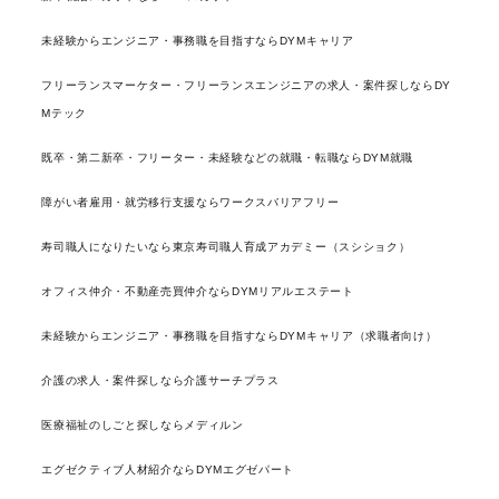
未経験からエンジニア・事務職を目指すならDYMキャリア
フリーランスマーケター・フリーランスエンジニアの求人・案件探しならDY
Mテック
既卒・第二新卒・フリーター・未経験などの就職・転職ならDYM就職
障がい者雇用・就労移行支援ならワークスバリアフリー
寿司職人になりたいなら東京寿司職人育成アカデミー（スシショク）
オフィス仲介・不動産売買仲介ならDYMリアルエステート
未経験からエンジニア・事務職を目指すならDYMキャリア（求職者向け）
介護の求人・案件探しなら介護サーチプラス
医療福祉のしごと探しならメディルン
エグゼクティブ人材紹介ならDYMエグゼパート