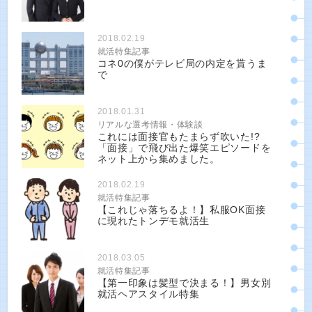
2018.02.19
就活特集記事
コネ0の僕がテレビ局の内定を貰うま
で
2018.01.31
リアルな選考情報・体験談
これには面接官もたまらず吹いた!?
「面接」で飛び出た爆笑エピソードを
ネット上から集めました。
2018.02.19
就活特集記事
【これじゃ落ちるよ！】私服OK面接
に現れたトンデモ就活生
2018.03.05
就活特集記事
【第一印象は髪型で決まる！】男女別
就活ヘアスタイル特集