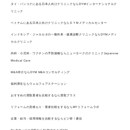
タイ・バンコクにある日本人向けクリニックならDYMインターナショナルク
リニック
ベトナムにある日本人向けクリニックならＤＹＭメディカルセンター
インドネシア・ジャカルタの一般外来・健康診断クリニックならDYMメディ
カルクリニック
内科・小児科・ワクチンの予防接種ならニューヨークのクリニックJapanese
Medical Care
M&A仲介ならDYM M&Aコンサルティング
福利厚生ならウェルフェアステーション
おすすめの買取業者を比較するなら買取プラス
リフォームの見積もり・業者比較をするならMYリフォームラボ
企業・給与・採用情報を比較するならビジ研！通信