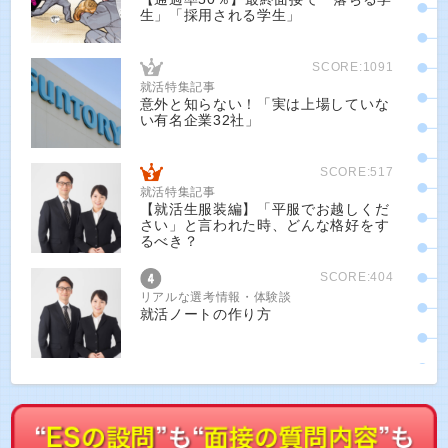
生」「採用される学生」
SCORE:1091
就活特集記事
意外と知らない！「実は上場していな
い有名企業32社」
SCORE:517
就活特集記事
【就活生服装編】「平服でお越しくだ
さい」と言われた時、どんな格好をす
るべき？
SCORE:404
リアルな選考情報・体験談
就活ノートの作り方