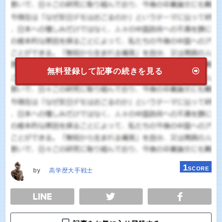
無料登録して記事の続きを見る
1
SCORE
by
高学歴大手戦士
E
TWEET
SHARE