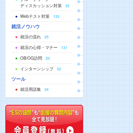
ディスカッション対策
32
Webテスト対策
133
就活ノウハウ
就活の流れ
25
就活の心得・マナー
131
OB/OG訪問
20
インターンシップ
52
ツール
就活用語集
24