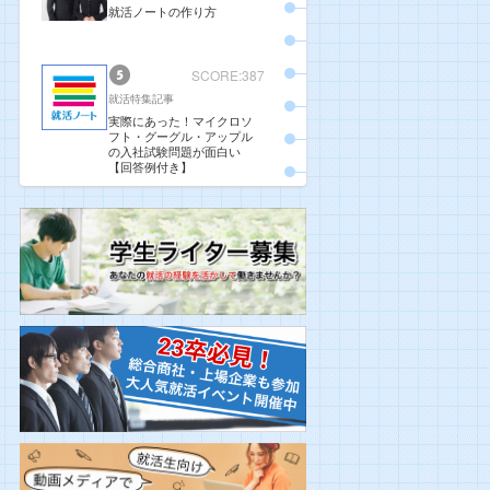
就活ノートの作り方
SCORE:387
就活特集記事
実際にあった！マイクロソ
フト・グーグル・アップル
の入社試験問題が面白い
【回答例付き】