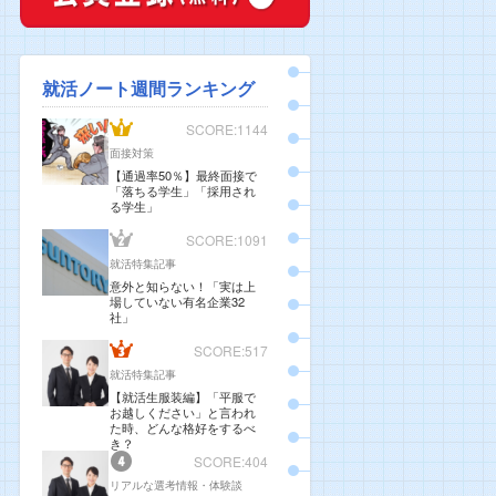
就活ノート週間ランキング
SCORE:1144
面接対策
【通過率50％】最終面接で
「落ちる学生」「採用され
る学生」
SCORE:1091
就活特集記事
意外と知らない！「実は上
場していない有名企業32
社」
SCORE:517
就活特集記事
【就活生服装編】「平服で
お越しください」と言われ
た時、どんな格好をするべ
き？
SCORE:404
リアルな選考情報・体験談