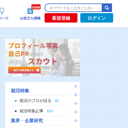
新規登録
ログイン
ウハウ
お役立ち情報
就活特集
就活のプロが語る
40
就活特集記事
633
業界・企業研究