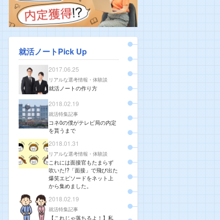
就活ノートPick Up
2017.06.25
リアルな選考情報・体験談
就活ノートの作り方
2018.02.19
就活特集記事
コネ0の僕がテレビ局の内定
を貰うまで
2018.01.31
リアルな選考情報・体験談
これには面接官もたまらず
吹いた!?「面接」で飛び出た
爆笑エピソードをネット上
から集めました。
2018.02.19
就活特集記事
【これじゃ落ちるよ！】私