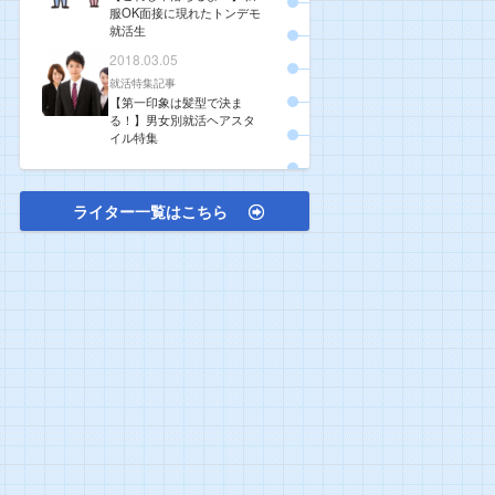
服OK面接に現れたトンデモ
就活生
2018.03.05
就活特集記事
【第一印象は髪型で決ま
る！】男女別就活ヘアスタ
イル特集
ライター一覧はこちら