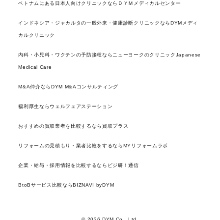
ベトナムにある日本人向けクリニックならＤＹＭメディカルセンター
インドネシア・ジャカルタの一般外来・健康診断クリニックならDYMメディ
カルクリニック
内科・小児科・ワクチンの予防接種ならニューヨークのクリニックJapanese
Medical Care
M&A仲介ならDYM M&Aコンサルティング
福利厚生ならウェルフェアステーション
おすすめの買取業者を比較するなら買取プラス
リフォームの見積もり・業者比較をするならMYリフォームラボ
企業・給与・採用情報を比較するならビジ研！通信
BtoBサービス比較ならBIZNAVI byDYM
© 2026 DYM Co., Ltd.