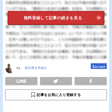
無料登録して記事の続きを見る
1
SCORE
by
高学歴大手戦士
E
TWEET
SHARE
記事をお気に入り登録する