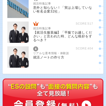
就活特集記事
意外と知らない！「実は上場していな
い有名企業32社」
SCORE:517
就活特集記事
【就活生服装編】「平服でお越しくだ
さい」と言われた時、どんな格好をす
るべき？
SCORE:404
リアルな選考情報・体験談
就活ノートの作り方