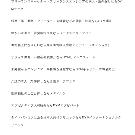
フリーランスマーケター・フリーランスエンジニアの求人・案件探しならDY
Mテック
既卒・第二新卒・フリーター・未経験などの就職・転職ならDYM就職
障がい者雇用・就労移行支援ならワークスバリアフリー
寿司職人になりたいなら東京寿司職人育成アカデミー（スシショク）
オフィス仲介・不動産売買仲介ならDYMリアルエステート
未経験からエンジニア・事務職を目指すならDYMキャリア（求職者向け）
介護の求人・案件探しなら介護サーチプラス
医療福祉のしごと探しならメディルン
エグゼクティブ人材紹介ならDYMエグゼパート
タイ・バンコクにある日本人向けクリニックならDYMインターナショナルク
リニック