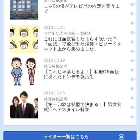
就活特集記事
コネ0の僕がテレビ局の内定を貰うま
で
2018.01.31
リアルな選考情報・体験談
これには面接官もたまらず吹いた!?
「面接」で飛び出た爆笑エピソードを
ネット上から集めました。
2018.02.19
就活特集記事
【これじゃ落ちるよ！】私服OK面接
に現れたトンデモ就活生
2018.03.05
就活特集記事
【第一印象は髪型で決まる！】男女別
就活ヘアスタイル特集
ライター一覧はこちら