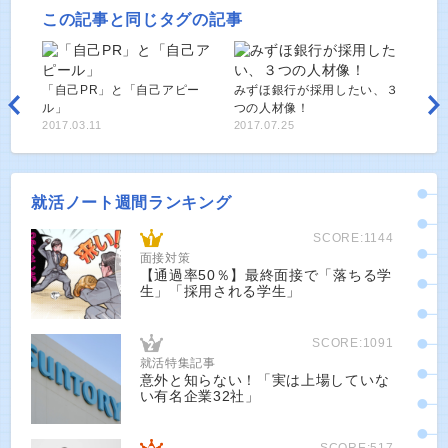
この記事と同じタグの記事
「自己PR」と「自己アピー
みずほ銀行が採用したい、３
ル」
つの人材像！
2017.03.11
2017.07.25
就活ノート週間ランキング
SCORE:1144
面接対策
【通過率50％】最終面接で「落ちる学
生」「採用される学生」
SCORE:1091
就活特集記事
意外と知らない！「実は上場していな
い有名企業32社」
SCORE:517