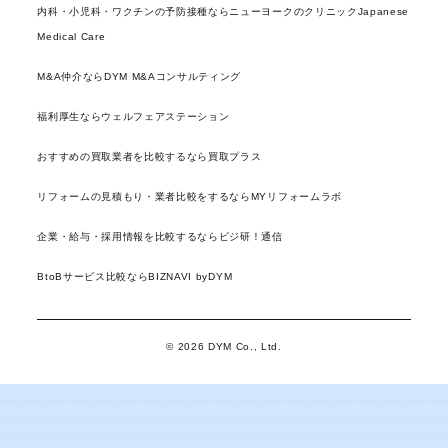
内科・小児科・ワクチンの予防接種ならニューヨークのクリニックJapanese
Medical Care
M&A仲介ならDYM M&Aコンサルティング
福利厚生ならウェルフェアステーション
おすすめの買取業者を比較するなら買取プラス
リフォームの見積もり・業者比較をするならMYリフォームラボ
企業・給与・採用情報を比較するならビジ研！通信
BtoBサービス比較ならBIZNAVI byDYM
© 2026 DYM Co., Ltd.