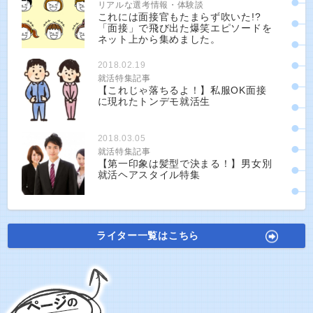
リアルな選考情報・体験談
これには面接官もたまらず吹いた!?
「面接」で飛び出た爆笑エピソードを
ネット上から集めました。
2018.02.19
就活特集記事
【これじゃ落ちるよ！】私服OK面接
に現れたトンデモ就活生
2018.03.05
就活特集記事
【第一印象は髪型で決まる！】男女別
就活ヘアスタイル特集
ライター一覧はこちら