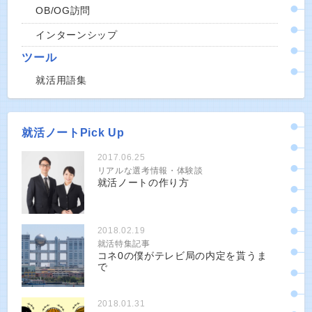
OB/OG訪問
インターンシップ
ツール
就活用語集
就活ノートPick Up
2017.06.25
リアルな選考情報・体験談
就活ノートの作り方
2018.02.19
就活特集記事
コネ0の僕がテレビ局の内定を貰うま
で
2018.01.31