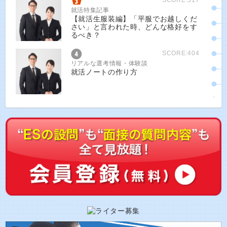
就活特集記事
【就活生服装編】「平服でお越しくだ
さい」と言われた時、どんな格好をす
るべき？
SCORE:404
リアルな選考情報・体験談
就活ノートの作り方