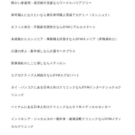
障がい者雇用・就労移行支援ならワークスバリアフリー
寿司職人になりたいなら東京寿司職人育成アカデミー（スシショク）
オフィス仲介・不動産売買仲介ならDYMリアルエステート
未経験からエンジニア・事務職を目指すならDYMキャリア（求職者向け）
介護の求人・案件探しなら介護サーチプラス
医療福祉のしごと探しならメディルン
エグゼクティブ人材紹介ならDYMエグゼパート
タイ・バンコクにある日本人向けクリニックならDYMインターナショナルク
リニック
ベトナムにある日本人向けクリニックならＤＹＭメディカルセンター
インドネシア・ジャカルタの一般外来・健康診断クリニックならDYMメディ
カルクリニック