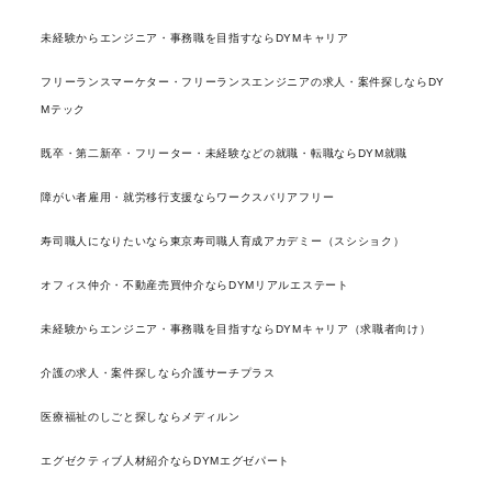
未経験からエンジニア・事務職を目指すならDYMキャリア
フリーランスマーケター・フリーランスエンジニアの求人・案件探しならDY
Mテック
既卒・第二新卒・フリーター・未経験などの就職・転職ならDYM就職
障がい者雇用・就労移行支援ならワークスバリアフリー
寿司職人になりたいなら東京寿司職人育成アカデミー（スシショク）
オフィス仲介・不動産売買仲介ならDYMリアルエステート
未経験からエンジニア・事務職を目指すならDYMキャリア（求職者向け）
介護の求人・案件探しなら介護サーチプラス
医療福祉のしごと探しならメディルン
エグゼクティブ人材紹介ならDYMエグゼパート