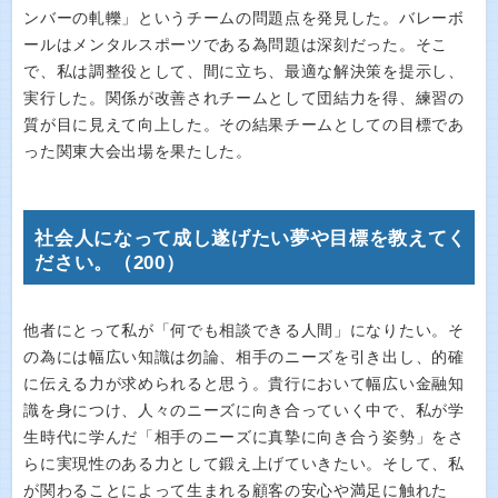
ンバーの軋轢」というチームの問題点を発見した。バレーボ
ールはメンタルスポーツである為問題は深刻だった。そこ
で、私は調整役として、間に立ち、最適な解決策を提示し、
実行した。関係が改善されチームとして団結力を得、練習の
質が目に見えて向上した。その結果チームとしての目標であ
った関東大会出場を果たした。
社会人になって成し遂げたい夢や目標を教えてく
ださい。（200）
他者にとって私が「何でも相談できる人間」になりたい。そ
の為には幅広い知識は勿論、相手のニーズを引き出し、的確
に伝える力が求められると思う。貴行において幅広い金融知
識を身につけ、人々のニーズに向き合っていく中で、私が学
生時代に学んだ「相手のニーズに真摯に向き合う姿勢」をさ
らに実現性のある力として鍛え上げていきたい。そして、私
が関わることによって生まれる顧客の安心や満足に触れた