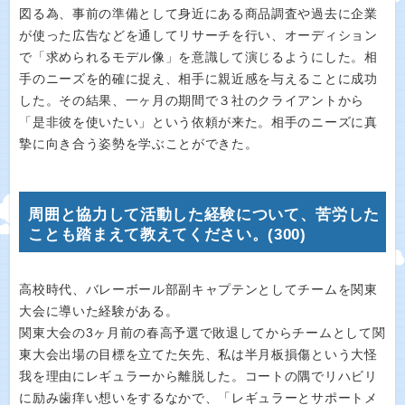
図る為、事前の準備として身近にある商品調査や過去に企業
が使った広告などを通してリサーチを行い、オーディション
で「求められるモデル像」を意識して演じるようにした。相
手のニーズを的確に捉え、相手に親近感を与えることに成功
した。その結果、一ヶ月の期間で３社のクライアントから
「是非彼を使いたい」という依頼が来た。相手のニーズに真
摯に向き合う姿勢を学ぶことができた。
周囲と協力して活動した経験について、苦労した
ことも踏まえて教えてください。(300)
高校時代、バレーボール部副キャプテンとしてチームを関東
大会に導いた経験がある。
関東大会の3ヶ月前の春高予選で敗退してからチームとして関
東大会出場の目標を立てた矢先、私は半月板損傷という大怪
我を理由にレギュラーから離脱した。コートの隅でリハビリ
に励み歯痒い想いをするなかで、「レギュラーとサポートメ