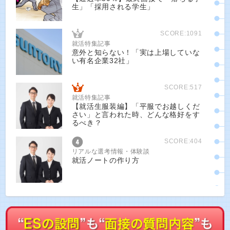
生」「採用される学生」
SCORE:1091
就活特集記事
意外と知らない！「実は上場していな
い有名企業32社」
SCORE:517
就活特集記事
【就活生服装編】「平服でお越しくだ
さい」と言われた時、どんな格好をす
るべき？
SCORE:404
リアルな選考情報・体験談
就活ノートの作り方