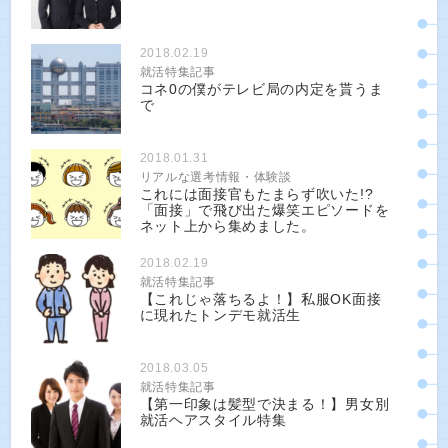
2018.02.19
就活特集記事
コネ0の僕がテレビ局の内定を貰うま
で
2018.01.31
リアルな選考情報・体験談
これには面接官もたまらず吹いた!?
「面接」で飛び出た爆笑エピソードを
ネット上から集めました。
2018.02.19
就活特集記事
【これじゃ落ちるよ！】私服OK面接
に現れたトンデモ就活生
2018.03.05
就活特集記事
【第一印象は髪型で決まる！】男女別
就活ヘアスタイル特集