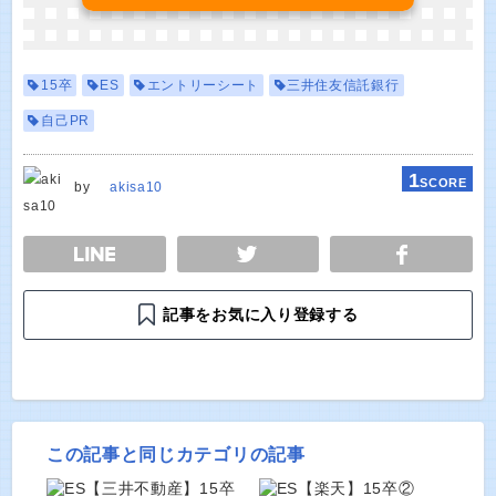
15卒
ES
エントリーシート
三井住友信託銀行
自己PR
1
SCORE
by
akisa10
E
TWEET
SHARE
記事をお気に入り登録する
この記事と同じカテゴリの記事