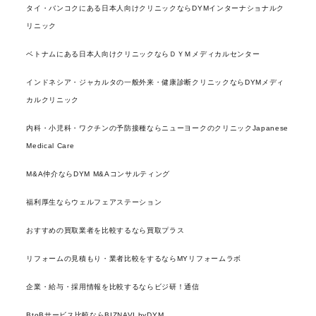
タイ・バンコクにある日本人向けクリニックならDYMインターナショナルク
リニック
ベトナムにある日本人向けクリニックならＤＹＭメディカルセンター
インドネシア・ジャカルタの一般外来・健康診断クリニックならDYMメディ
カルクリニック
内科・小児科・ワクチンの予防接種ならニューヨークのクリニックJapanese
Medical Care
M&A仲介ならDYM M&Aコンサルティング
福利厚生ならウェルフェアステーション
おすすめの買取業者を比較するなら買取プラス
リフォームの見積もり・業者比較をするならMYリフォームラボ
企業・給与・採用情報を比較するならビジ研！通信
BtoBサービス比較ならBIZNAVI byDYM