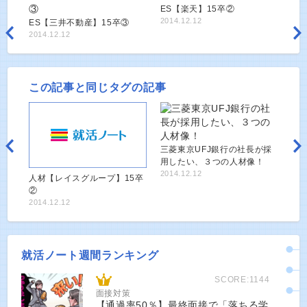
ES【楽天】15卒②
2014.12.12
ES【三井不動産】15卒③
2014.12.12
この記事と同じタグの記事
三菱東京UFJ銀行の社長が採
用したい、３つの人材像！
2014.12.12
人材【レイスグループ】15卒
②
2014.12.12
就活ノート週間ランキング
SCORE:1144
面接対策
【通過率50％】最終面接で「落ちる学