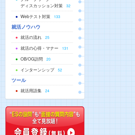
ディスカッション対策
32
Webテスト対策
133
就活ノウハウ
就活の流れ
25
就活の心得・マナー
131
OB/OG訪問
20
インターンシップ
52
ツール
就活用語集
24