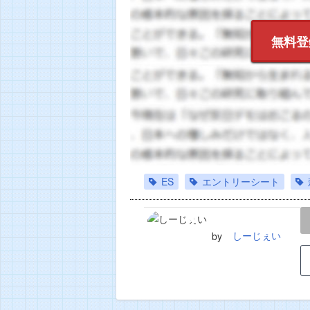
無料登
ES
エントリーシート
LINE
TWEET
しーじぇい
by