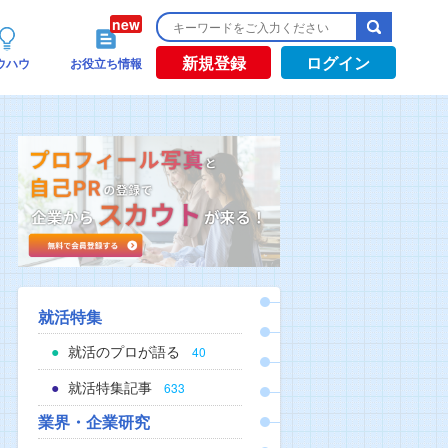
新規登録
ログイン
ウハウ
お役立ち情報
就活特集
就活のプロが語る
40
就活特集記事
633
業界・企業研究