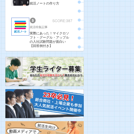
就活ノートの作り方
SCORE:387
就活特集記事
実際にあった！マイクロソ
フト・グーグル・アップル
の入社試験問題が面白い
【回答例付き】