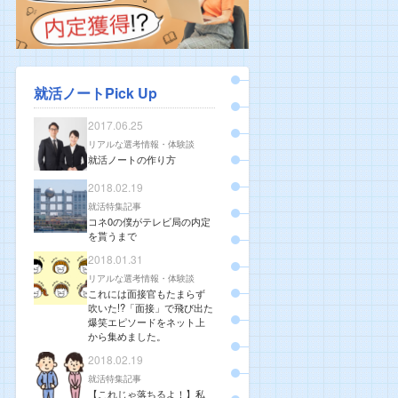
就活ノートPick Up
2017.06.25
リアルな選考情報・体験談
就活ノートの作り方
2018.02.19
就活特集記事
コネ0の僕がテレビ局の内定
を貰うまで
2018.01.31
リアルな選考情報・体験談
これには面接官もたまらず
吹いた!?「面接」で飛び出た
爆笑エピソードをネット上
から集めました。
2018.02.19
就活特集記事
【これじゃ落ちるよ！】私