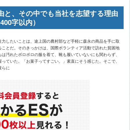
由と、その中でも当社を志望する理由
400字以内）
注力したいことは、途上国の農村部など手軽に森永の商品を手に取
ることだ。そのきっかけは、国際ボランティア活動で訪れた貧困地
ちは汚れたボロボロの服を着て、靴も履いていないにも関わらず、
握っていた。「お菓子ってすごい。」素直にそう感じた。そこで、
彼らに