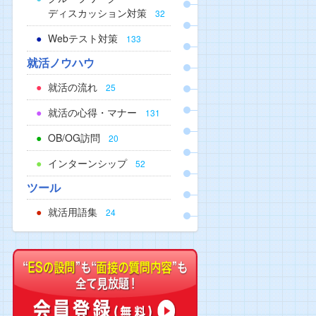
ディスカッション対策
32
Webテスト対策
133
就活ノウハウ
就活の流れ
25
就活の心得・マナー
131
OB/OG訪問
20
インターンシップ
52
ツール
就活用語集
24