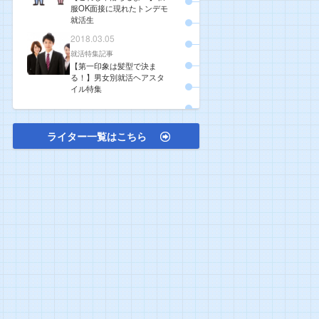
服OK面接に現れたトンデモ
就活生
2018.03.05
就活特集記事
【第一印象は髪型で決ま
る！】男女別就活ヘアスタ
イル特集
ライター一覧はこちら