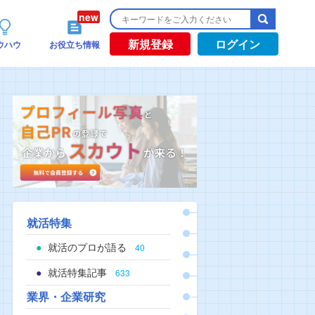
新規登録
ログイン
ウハウ
お役立ち情報
就活特集
就活のプロが語る
40
就活特集記事
633
業界・企業研究