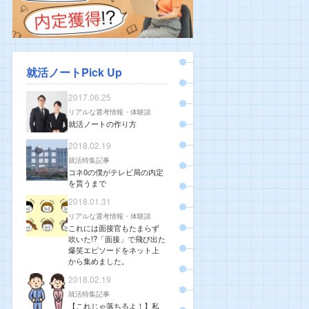
就活ノートPick Up
2017.06.25
リアルな選考情報・体験談
就活ノートの作り方
2018.02.19
就活特集記事
コネ0の僕がテレビ局の内定
を貰うまで
2018.01.31
リアルな選考情報・体験談
これには面接官もたまらず
吹いた!?「面接」で飛び出た
爆笑エピソードをネット上
から集めました。
2018.02.19
就活特集記事
【これじゃ落ちるよ！】私