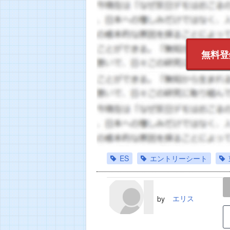
無料登
ES
エントリーシート
LINE
TWEET
エリス
by