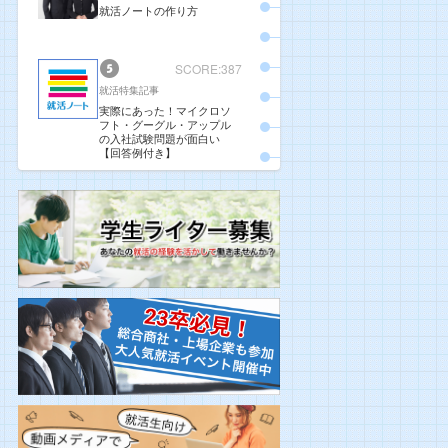
就活ノートの作り方
SCORE:387
就活特集記事
実際にあった！マイクロソ
フト・グーグル・アップル
の入社試験問題が面白い
【回答例付き】