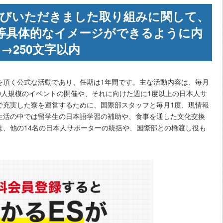
お選びいただきました取り組みに関して、
等具体的なイメージができるように内
→250文字以内
を頂く公式な活動であり、任期は1年間です。主な活動内容は、毎月
0人規模のイベントの開催や、それに向けた週に1度以上の日本人サ
で充実した寮を運営するために、国際部スタッフと毎月1度、現情報
生活の中では留学生の日本語学習の補助や、食事を通した文化交換
は、他の14名の日本人サポーターの統括や、国際部との橋渡し役も