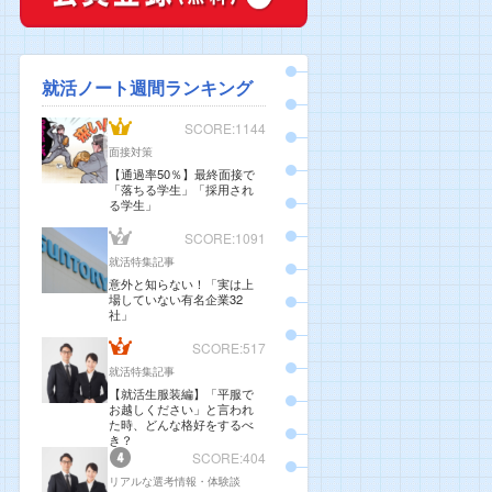
就活ノート週間ランキング
SCORE:1144
面接対策
【通過率50％】最終面接で
「落ちる学生」「採用され
る学生」
SCORE:1091
就活特集記事
意外と知らない！「実は上
場していない有名企業32
社」
SCORE:517
就活特集記事
【就活生服装編】「平服で
お越しください」と言われ
た時、どんな格好をするべ
き？
SCORE:404
リアルな選考情報・体験談