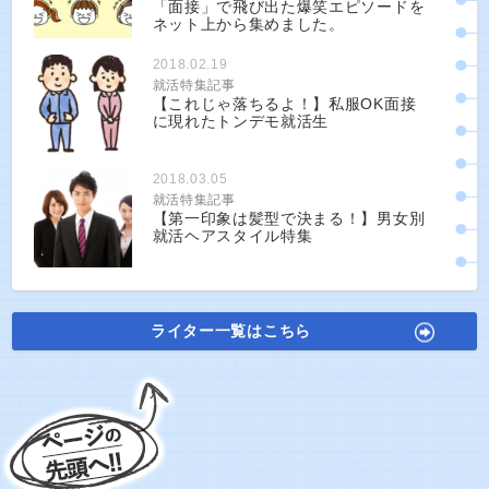
「面接」で飛び出た爆笑エピソードを
ネット上から集めました。
2018.02.19
就活特集記事
【これじゃ落ちるよ！】私服OK面接
に現れたトンデモ就活生
2018.03.05
就活特集記事
【第一印象は髪型で決まる！】男女別
就活ヘアスタイル特集
ライター一覧はこちら