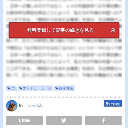
無料登録して記事の続きを見る
ES
エントリーシート
森永乳業
8
SCORE
by
いっちん
E
TWEET
SHARE