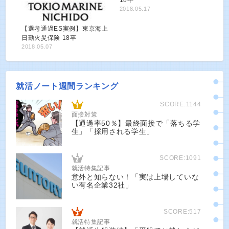
2018.05.17
【選考通過ES実例】東京海上
日勤火災保険 18卒
2018.05.07
就活ノート週間ランキング
SCORE:1144
面接対策
【通過率50％】最終面接で「落ちる学
生」「採用される学生」
SCORE:1091
就活特集記事
意外と知らない！「実は上場していな
い有名企業32社」
SCORE:517
就活特集記事