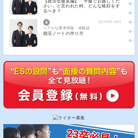
【就活生服装編】「平服でお越しくだ
さい」と言われた時、どんな格好をす
るべき？
SCORE:404
リアルな選考情報・体験談
就活ノートの作り方