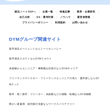
就活ノートTOPへ
企業一覧
特集記事
業界・企業研究
自己分析
ES・選考対策
ノウハウ
運営者情報
プライバシーポリシー
利用規約
お問い合わせ
DYMグループ関連サイト
新卒就活エージェントならミーツカンパニー
新卒就活スカウトならDYMスカウト
未経験からエンジニア・事務職を目指すならDYMキャリア
フリーランスマーケター・フリーランスエンジニアの求人・案件探しならDY
Mテック
既卒・第二新卒・フリーター・未経験などの就職・転職ならDYM就職
障がい者雇用・就労移行支援ならワークスバリアフリー