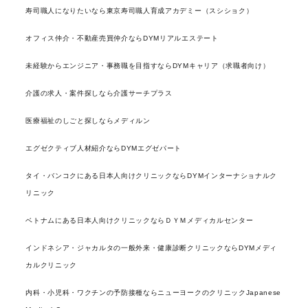
寿司職人になりたいなら東京寿司職人育成アカデミー（スシショク）
オフィス仲介・不動産売買仲介ならDYMリアルエステート
未経験からエンジニア・事務職を目指すならDYMキャリア（求職者向け）
介護の求人・案件探しなら介護サーチプラス
医療福祉のしごと探しならメディルン
エグゼクティブ人材紹介ならDYMエグゼパート
タイ・バンコクにある日本人向けクリニックならDYMインターナショナルク
リニック
ベトナムにある日本人向けクリニックならＤＹＭメディカルセンター
インドネシア・ジャカルタの一般外来・健康診断クリニックならDYMメディ
カルクリニック
内科・小児科・ワクチンの予防接種ならニューヨークのクリニックJapanese