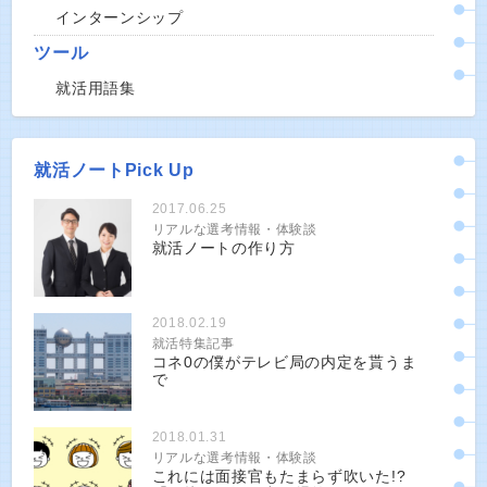
インターンシップ
ツール
就活用語集
就活ノートPick Up
2017.06.25
リアルな選考情報・体験談
就活ノートの作り方
2018.02.19
就活特集記事
コネ0の僕がテレビ局の内定を貰うま
で
2018.01.31
リアルな選考情報・体験談
これには面接官もたまらず吹いた!?