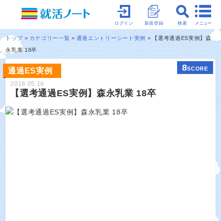
メニュー
ログイン
新規登録
検索
トップ
カテゴリー一覧
通過エントリーシート実例
【選考通過ES実例】森
永乳業 18卒
8
SCORE
通過ES実例
2018.05.16
【選考通過ES実例】森永乳業 18卒