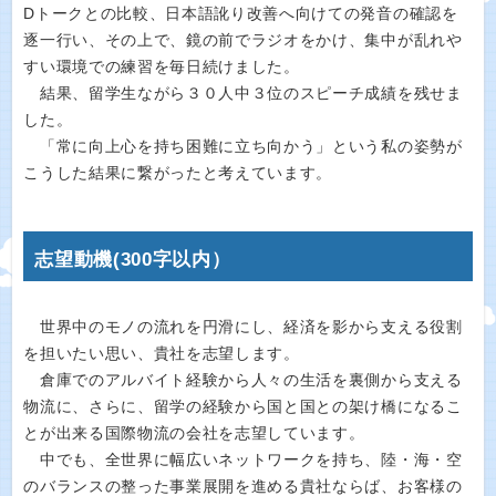
Dトークとの比較、日本語訛り改善へ向けての発音の確認を
逐一行い、その上で、鏡の前でラジオをかけ、集中が乱れや
すい環境での練習を毎日続けました。
結果、留学生ながら３０人中３位のスピーチ成績を残せま
した。
「常に向上心を持ち困難に立ち向かう」という私の姿勢が
こうした結果に繋がったと考えています。
志望動機(300字以内）
世界中のモノの流れを円滑にし、経済を影から支える役割
を担いたい思い、貴社を志望します。
倉庫でのアルバイト経験から人々の生活を裏側から支える
物流に、さらに、留学の経験から国と国との架け橋になるこ
とが出来る国際物流の会社を志望しています。
中でも、全世界に幅広いネットワークを持ち、陸・海・空
のバランスの整った事業展開を進める貴社ならば、お客様の