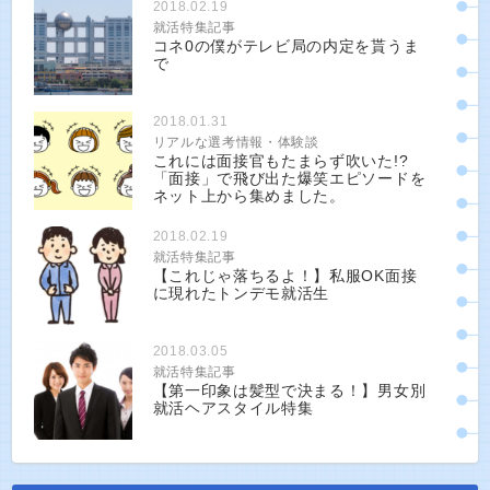
2018.02.19
就活特集記事
コネ0の僕がテレビ局の内定を貰うま
で
2018.01.31
リアルな選考情報・体験談
これには面接官もたまらず吹いた!?
「面接」で飛び出た爆笑エピソードを
ネット上から集めました。
2018.02.19
就活特集記事
【これじゃ落ちるよ！】私服OK面接
に現れたトンデモ就活生
2018.03.05
就活特集記事
【第一印象は髪型で決まる！】男女別
就活ヘアスタイル特集