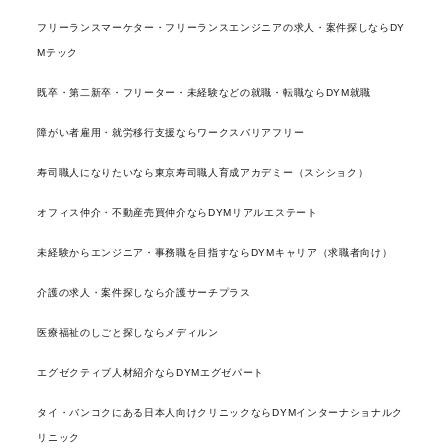
フリーランスマーケター・フリーランスエンジニアの求人・案件探しならDY
Mテック
既卒・第二新卒・フリーター・未経験などの就職・転職ならDYM就職
障がい者雇用・就労移行支援ならワークスバリアフリー
寿司職人になりたいなら東京寿司職人育成アカデミー（スシショク）
オフィス仲介・不動産売買仲介ならDYMリアルエステート
未経験からエンジニア・事務職を目指すならDYMキャリア（求職者向け）
介護の求人・案件探しなら介護サーチプラス
医療福祉のしごと探しならメディルン
エグゼクティブ人材紹介ならDYMエグゼパート
タイ・バンコクにある日本人向けクリニックならDYMインターナショナルク
リニック