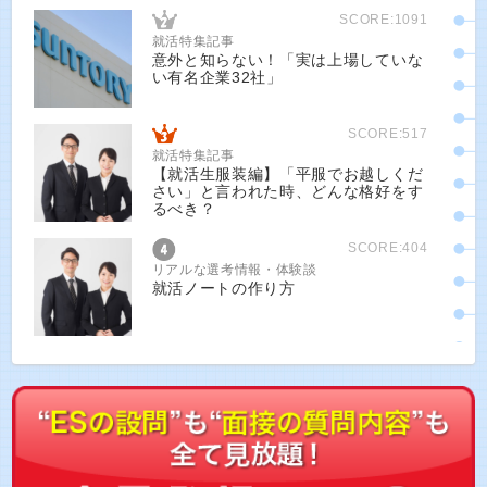
SCORE:1091
就活特集記事
意外と知らない！「実は上場していな
い有名企業32社」
SCORE:517
就活特集記事
【就活生服装編】「平服でお越しくだ
さい」と言われた時、どんな格好をす
るべき？
SCORE:404
リアルな選考情報・体験談
就活ノートの作り方