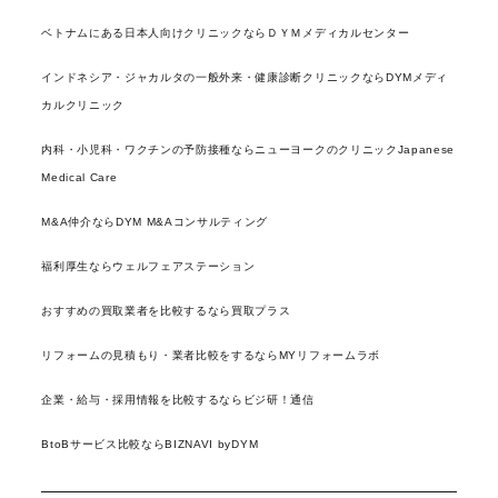
ベトナムにある日本人向けクリニックならＤＹＭメディカルセンター
インドネシア・ジャカルタの一般外来・健康診断クリニックならDYMメディ
カルクリニック
内科・小児科・ワクチンの予防接種ならニューヨークのクリニックJapanese
Medical Care
M&A仲介ならDYM M&Aコンサルティング
福利厚生ならウェルフェアステーション
おすすめの買取業者を比較するなら買取プラス
リフォームの見積もり・業者比較をするならMYリフォームラボ
企業・給与・採用情報を比較するならビジ研！通信
BtoBサービス比較ならBIZNAVI byDYM