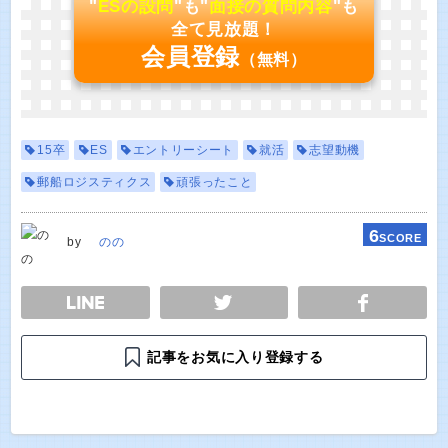
"
ESの設問
"も"
面接の質問内容
"も
全て見放題！
会員登録
（無料）
15卒
ES
エントリーシート
就活
志望動機
郵船ロジスティクス
頑張ったこと
6
SCORE
by
のの
E
TWEET
SHARE
記事をお気に入り登録する