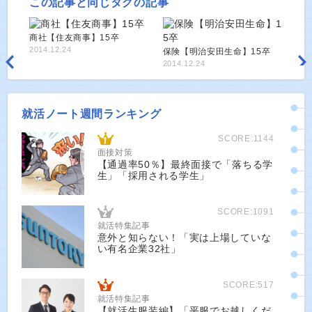
この記事と同じタグの記事
商社【住友商事】15卒
2014.12.24
保険【明治安田生命】15卒
2014.12.24
就活ノート週間ランキング
SCORE:1144
面接対策
【通過率50％】最終面接で「落ちる学
生」「採用される学生」
SCORE:1091
就活特集記事
意外と知らない！「実は上場していな
い有名企業32社」
SCORE:517
就活特集記事
【就活生服装編】「平服でお越しくだ