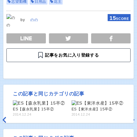
志望動機
日用品
花王
15
SCORE
by
のの
E
TWEET
SHARE
記事をお気に入り登録する
この記事と同じカテゴリの記事
ES【森永乳業】15卒②
ES【東洋水産】15卒②
2014.12.24
2014.12.24