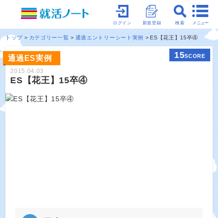
メニュー
ログイン
新規登録
検索
トップ
カテゴリー一覧
通過エントリーシート実例
ES【花王】15卒④
15
SCORE
通過ES実例
2015.04.03
ES【花王】15卒④