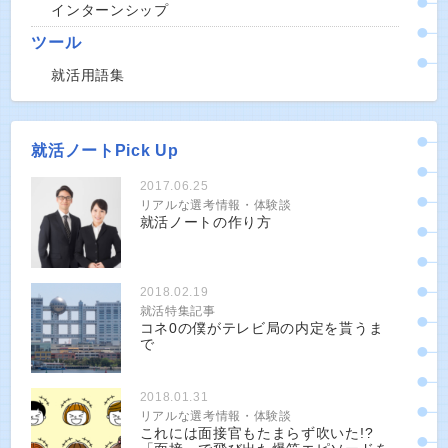
インターンシップ
ツール
就活用語集
就活ノートPick Up
2017.06.25
リアルな選考情報・体験談
就活ノートの作り方
2018.02.19
就活特集記事
コネ0の僕がテレビ局の内定を貰うま
で
2018.01.31
リアルな選考情報・体験談
これには面接官もたまらず吹いた!?