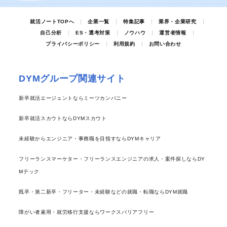
就活ノートTOPへ
企業一覧
特集記事
業界・企業研究
自己分析
ES・選考対策
ノウハウ
運営者情報
プライバシーポリシー
利用規約
お問い合わせ
DYMグループ関連サイト
新卒就活エージェントならミーツカンパニー
新卒就活スカウトならDYMスカウト
未経験からエンジニア・事務職を目指すならDYMキャリア
フリーランスマーケター・フリーランスエンジニアの求人・案件探しならDY
Mテック
既卒・第二新卒・フリーター・未経験などの就職・転職ならDYM就職
障がい者雇用・就労移行支援ならワークスバリアフリー