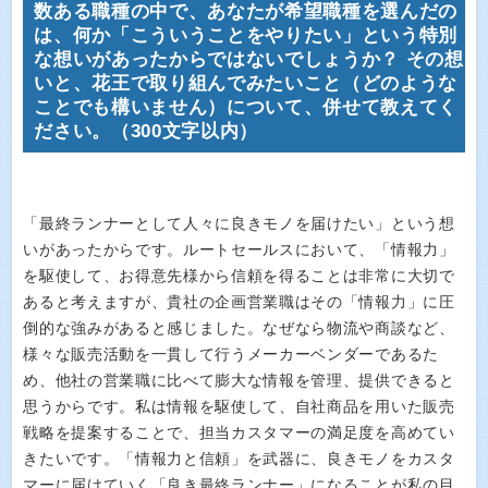
数ある職種の中で、あなたが希望職種を選んだの
は、何か「こういうことをやりたい」という特別
な想いがあったからではないでしょうか？ その想
いと、花王で取り組んでみたいこと（どのような
ことでも構いません）について、併せて教えてく
ださい。（300文字以内）
「最終ランナーとして人々に良きモノを届けたい」という想
いがあったからです。ルートセールスにおいて、「情報力」
を駆使して、お得意先様から信頼を得ることは非常に大切で
あると考えますが、貴社の企画営業職はその「情報力」に圧
倒的な強みがあると感じました。なぜなら物流や商談など、
様々な販売活動を一貫して行うメーカーベンダーであるた
め、他社の営業職に比べて膨大な情報を管理、提供できると
思うからです。私は情報を駆使して、自社商品を用いた販売
戦略を提案することで、担当カスタマーの満足度を高めてい
きたいです。「情報力と信頼」を武器に、良きモノをカスタ
マーに届けていく「良き最終ランナー」になることが私の目