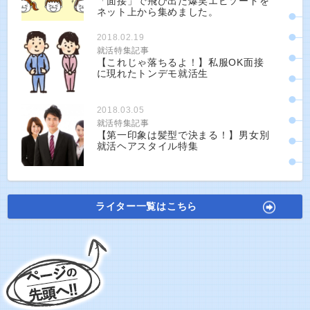
「面接」で飛び出た爆笑エピソードを
ネット上から集めました。
2018.02.19
就活特集記事
【これじゃ落ちるよ！】私服OK面接
に現れたトンデモ就活生
2018.03.05
就活特集記事
【第一印象は髪型で決まる！】男女別
就活ヘアスタイル特集
ライター一覧はこちら