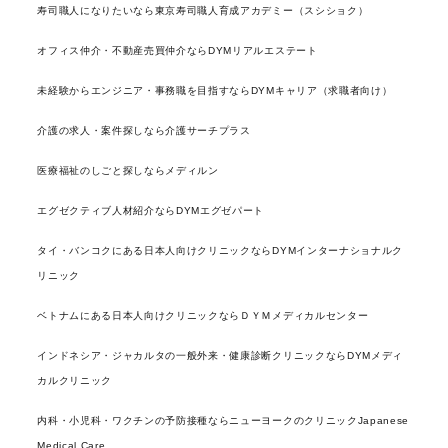
寿司職人になりたいなら東京寿司職人育成アカデミー（スシショク）
オフィス仲介・不動産売買仲介ならDYMリアルエステート
未経験からエンジニア・事務職を目指すならDYMキャリア（求職者向け）
介護の求人・案件探しなら介護サーチプラス
医療福祉のしごと探しならメディルン
エグゼクティブ人材紹介ならDYMエグゼパート
タイ・バンコクにある日本人向けクリニックならDYMインターナショナルク
リニック
ベトナムにある日本人向けクリニックならＤＹＭメディカルセンター
インドネシア・ジャカルタの一般外来・健康診断クリニックならDYMメディ
カルクリニック
内科・小児科・ワクチンの予防接種ならニューヨークのクリニックJapanese
Medical Care