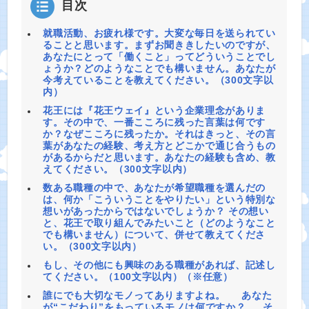
目次
就職活動、お疲れ様です。大変な毎日を送られてい
ることと思います。まずお聞ききしたいのですが、
あなたにとって「働くこと」ってどういうことでし
ょうか？どのようなことでも構いません。あなたが
今考えていることを教えてください。（300文字以
内）
花王には『花王ウェイ』という企業理念がありま
す。その中で、一番こころに残った言葉は何です
か？なぜこころに残ったか。それはきっと、その言
葉があなたの経験、考え方とどこかで通じ合うもの
があるからだと思います。あなたの経験も含め、教
えてください。（300文字以内）
数ある職種の中で、あなたが希望職種を選んだの
は、何か「こういうことをやりたい」という特別な
想いがあったからではないでしょうか？ その想い
と、花王で取り組んでみたいこと（どのようなこと
でも構いません）について、併せて教えてくださ
い。（300文字以内）
もし、その他にも興味のある職種があれば、記述し
てください。（100文字以内）（※任意）
誰にでも大切なモノってありますよね。 あなた
が“こだわり”をもっているモノは何ですか？ そ