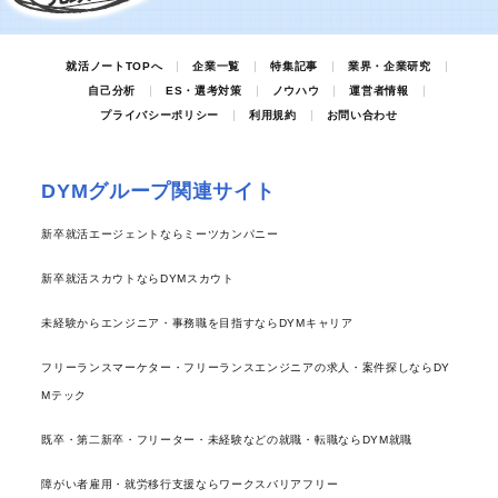
就活ノートTOPへ
企業一覧
特集記事
業界・企業研究
自己分析
ES・選考対策
ノウハウ
運営者情報
プライバシーポリシー
利用規約
お問い合わせ
DYMグループ関連サイト
新卒就活エージェントならミーツカンパニー
新卒就活スカウトならDYMスカウト
未経験からエンジニア・事務職を目指すならDYMキャリア
フリーランスマーケター・フリーランスエンジニアの求人・案件探しならDY
Mテック
既卒・第二新卒・フリーター・未経験などの就職・転職ならDYM就職
障がい者雇用・就労移行支援ならワークスバリアフリー