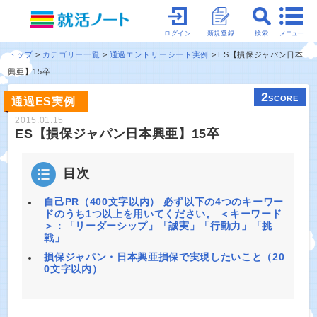
メニュー
ログイン
新規登録
検索
トップ
カテゴリー一覧
通過エントリーシート実例
ES【損保ジャパン日本
興亜】15卒
2
SCORE
通過ES実例
2015.01.15
ES【損保ジャパン日本興亜】15卒
目次
自己PR（400文字以内） 必ず以下の4つのキーワー
ドのうち1つ以上を用いてください。 ＜キーワード
＞：「リーダーシップ」「誠実」「行動力」「挑
戦」
損保ジャパン・日本興亜損保で実現したいこと（20
0文字以内）