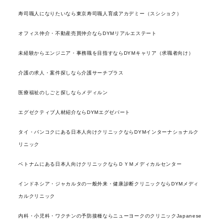
寿司職人になりたいなら東京寿司職人育成アカデミー（スシショク）
オフィス仲介・不動産売買仲介ならDYMリアルエステート
未経験からエンジニア・事務職を目指すならDYMキャリア（求職者向け）
介護の求人・案件探しなら介護サーチプラス
医療福祉のしごと探しならメディルン
エグゼクティブ人材紹介ならDYMエグゼパート
タイ・バンコクにある日本人向けクリニックならDYMインターナショナルク
リニック
ベトナムにある日本人向けクリニックならＤＹＭメディカルセンター
インドネシア・ジャカルタの一般外来・健康診断クリニックならDYMメディ
カルクリニック
内科・小児科・ワクチンの予防接種ならニューヨークのクリニックJapanese