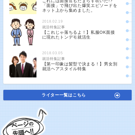
これには面接官もたまらず吹いた!?
「面接」で飛び出た爆笑エピソードを
ネット上から集めました。
2018.02.19
就活特集記事
【これじゃ落ちるよ！】私服OK面接
に現れたトンデモ就活生
2018.03.05
就活特集記事
【第一印象は髪型で決まる！】男女別
就活ヘアスタイル特集
ライター一覧はこちら