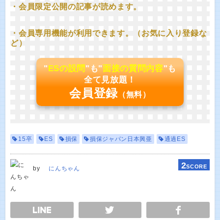
・会員限定公開の記事が読めます。
・会員専用機能が利用できます。（お気に入り登録な
ど）
"
ESの設問
"も"
面接の質問内容
"も
全て見放題！
会員登録
（無料）
15卒
ES
損保
損保ジャパン日本興亜
通過ES
2
SCORE
by
にんちゃん
E
TWEET
SHARE