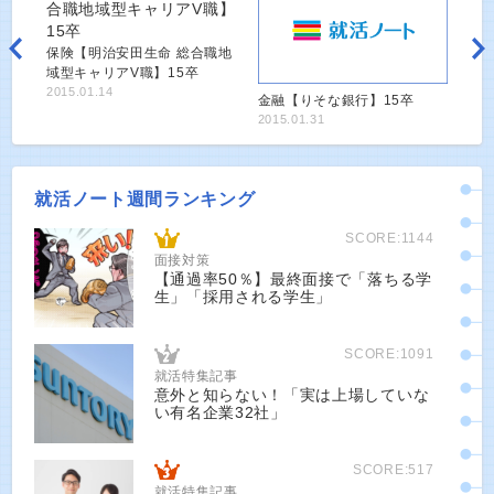
保険【明治安田生命 総合職地
域型キャリアV職】15卒
2015.01.14
金融【りそな銀行】15卒
2015.01.31
就活ノート週間ランキング
SCORE:1144
面接対策
【通過率50％】最終面接で「落ちる学
生」「採用される学生」
SCORE:1091
就活特集記事
意外と知らない！「実は上場していな
い有名企業32社」
SCORE:517
就活特集記事