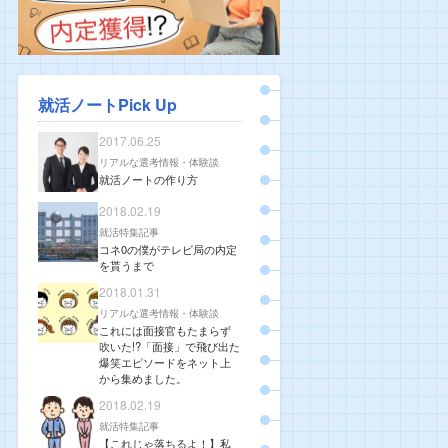
就活ノートPick Up
2017.06.25
リアルな選考情報・体験談
就活ノートの作り方
2018.02.19
就活特集記事
コネ0の僕がテレビ局の内定
を貰うまで
2018.01.31
リアルな選考情報・体験談
これには面接官もたまらず
吹いた!?「面接」で飛び出た
爆笑エピソードをネット上
から集めました。
2018.02.19
就活特集記事
【これじゃ落ちるよ！】私