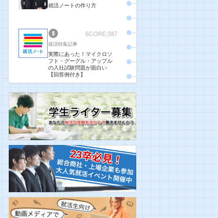
就活ノートの作り方
SCORE:387
就活特集記事
実際にあった！マイクロソ
フト・グーグル・アップル
の入社試験問題が面白い
【回答例付き】