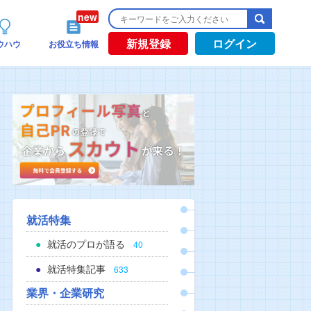
新規登録
ログイン
ウハウ
お役立ち情報
就活特集
就活のプロが語る
40
就活特集記事
633
業界・企業研究