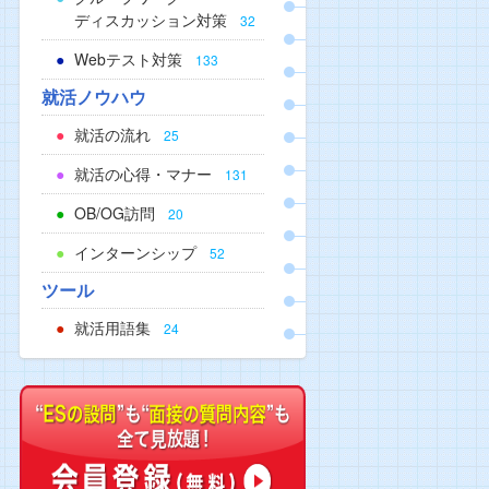
ディスカッション対策
32
Webテスト対策
133
就活ノウハウ
就活の流れ
25
就活の心得・マナー
131
OB/OG訪問
20
インターンシップ
52
ツール
就活用語集
24