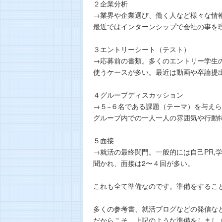
２企業分析
→業界や企業選び、働く人など様々な情
最近ではインターンシップで会社の事を
３エントリーシート（テスト）
→応募前の書類。多くのエントリー学生
使うケースが多い。最近は動画や卒論提
４グループディスカッション
→５−６名である課題（テーマ）を与え
グループ内での一人一人の雰囲気や行動
５面接
→就活の最終関門。一般的には自己PR,
聞かれ、面接は2〜４回が多い。
これも全て準備なのです。準備をするこ
多くの参考書、就活ブログなどの発信な
だからこそ、上記のような準備をしまし