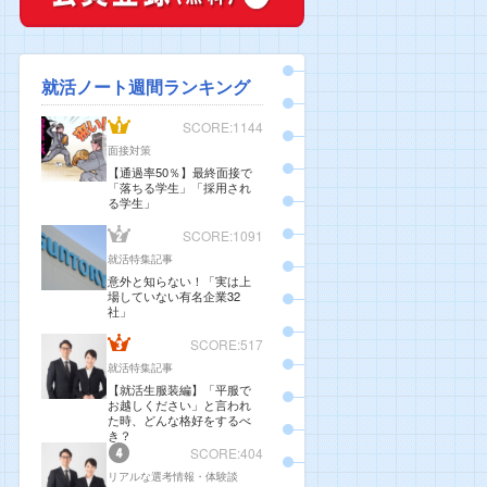
就活ノート週間ランキング
SCORE:1144
面接対策
【通過率50％】最終面接で
「落ちる学生」「採用され
る学生」
SCORE:1091
就活特集記事
意外と知らない！「実は上
場していない有名企業32
社」
SCORE:517
就活特集記事
【就活生服装編】「平服で
お越しください」と言われ
た時、どんな格好をするべ
き？
SCORE:404
リアルな選考情報・体験談