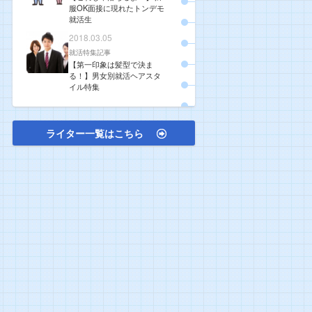
服OK面接に現れたトンデモ
就活生
2018.03.05
就活特集記事
【第一印象は髪型で決ま
る！】男女別就活ヘアスタ
イル特集
ライター一覧はこちら