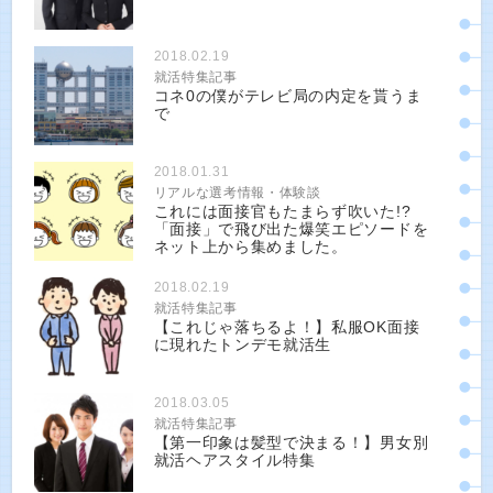
2018.02.19
就活特集記事
コネ0の僕がテレビ局の内定を貰うま
で
2018.01.31
リアルな選考情報・体験談
これには面接官もたまらず吹いた!?
「面接」で飛び出た爆笑エピソードを
ネット上から集めました。
2018.02.19
就活特集記事
【これじゃ落ちるよ！】私服OK面接
に現れたトンデモ就活生
2018.03.05
就活特集記事
【第一印象は髪型で決まる！】男女別
就活ヘアスタイル特集