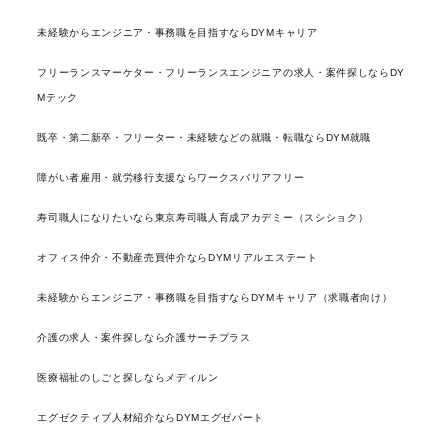
未経験からエンジニア・事務職を目指すならDYMキャリア
フリーランスマーケター・フリーランスエンジニアの求人・案件探しならDY
Mテック
既卒・第二新卒・フリーター・未経験などの就職・転職ならDYM就職
障がい者雇用・就労移行支援ならワークスバリアフリー
寿司職人になりたいなら東京寿司職人育成アカデミー（スシショク）
オフィス仲介・不動産売買仲介ならDYMリアルエステート
未経験からエンジニア・事務職を目指すならDYMキャリア（求職者向け）
介護の求人・案件探しなら介護サーチプラス
医療福祉のしごと探しならメディルン
エグゼクティブ人材紹介ならDYMエグゼパート