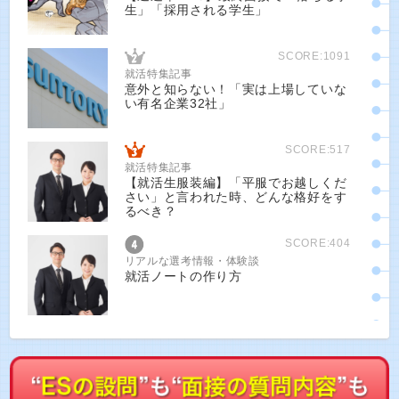
生」「採用される学生」
SCORE:1091
就活特集記事
意外と知らない！「実は上場していな
い有名企業32社」
SCORE:517
就活特集記事
【就活生服装編】「平服でお越しくだ
さい」と言われた時、どんな格好をす
るべき？
SCORE:404
リアルな選考情報・体験談
就活ノートの作り方