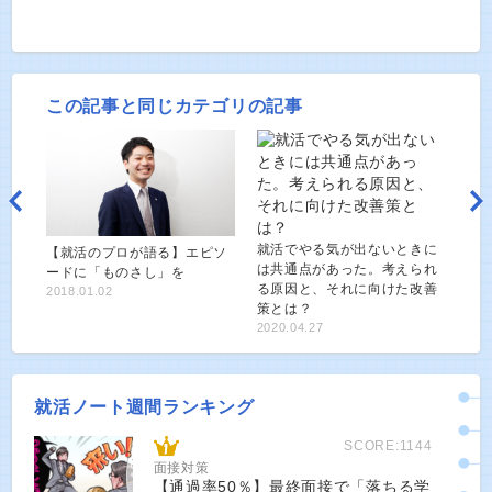
この記事と同じカテゴリの記事
就活でやる気が出ないときに
【就活のプロが語る】エピソ
は共通点があった。考えられ
ードに「ものさし」を
る原因と、それに向けた改善
2018.01.02
策とは？
2020.04.27
就活ノート週間ランキング
SCORE:1144
面接対策
【通過率50％】最終面接で「落ちる学