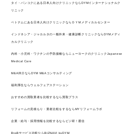
タイ・バンコクにある日本人向けクリニックならDYMインターナショナルク
リニック
ベトナムにある日本人向けクリニックならＤＹＭメディカルセンター
インドネシア・ジャカルタの一般外来・健康診断クリニックならDYMメディ
カルクリニック
内科・小児科・ワクチンの予防接種ならニューヨークのクリニックJapanese
Medical Care
M&A仲介ならDYM M&Aコンサルティング
福利厚生ならウェルフェアステーション
おすすめの買取業者を比較するなら買取プラス
リフォームの見積もり・業者比較をするならMYリフォームラボ
企業・給与・採用情報を比較するならビジ研！通信
BtoBサービス比較ならBIZNAVI byDYM