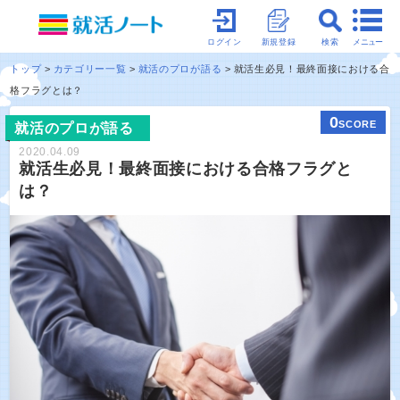
メニュー
ログイン
新規登録
検索
トップ
カテゴリー一覧
就活のプロが語る
就活生必見！最終面接における合
格フラグとは？
0
SCORE
就活のプロが語る
2020.04.09
就活生必見！最終面接における合格フラグと
は？