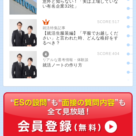
意外と知らない！「実は上場していな
い有名企業32社」
SCORE:517
就活特集記事
【就活生服装編】「平服でお越しくだ
さい」と言われた時、どんな格好をす
るべき？
SCORE:404
リアルな選考情報・体験談
就活ノートの作り方