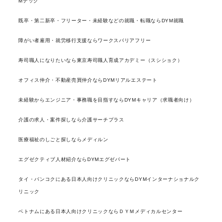
Mテック
既卒・第二新卒・フリーター・未経験などの就職・転職ならDYM就職
障がい者雇用・就労移行支援ならワークスバリアフリー
寿司職人になりたいなら東京寿司職人育成アカデミー（スシショク）
オフィス仲介・不動産売買仲介ならDYMリアルエステート
未経験からエンジニア・事務職を目指すならDYMキャリア（求職者向け）
介護の求人・案件探しなら介護サーチプラス
医療福祉のしごと探しならメディルン
エグゼクティブ人材紹介ならDYMエグゼパート
タイ・バンコクにある日本人向けクリニックならDYMインターナショナルク
リニック
ベトナムにある日本人向けクリニックならＤＹＭメディカルセンター