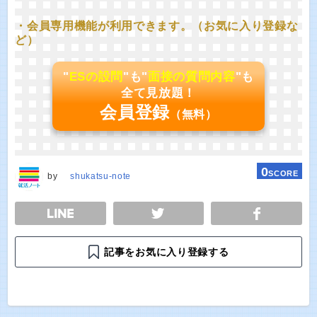
・会員専用機能が利用できます。（お気に入り登録な
ど）
"
ESの設問
"も"
面接の質問内容
"も
全て見放題！
会員登録
（無料）
0
SCORE
by
shukatsu-note
E
TWEET
SHARE
記事をお気に入り登録する