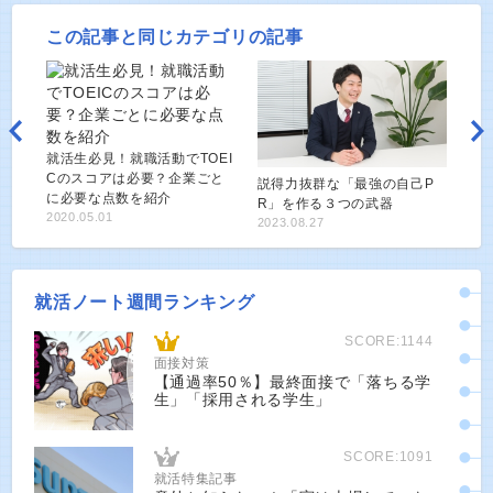
この記事と同じカテゴリの記事
就活生必見！就職活動でTOEI
Cのスコアは必要？企業ごと
説得力抜群な「最強の自己P
に必要な点数を紹介
R」を作る３つの武器
2020.05.01
2023.08.27
就活ノート週間ランキング
SCORE:1144
面接対策
【通過率50％】最終面接で「落ちる学
生」「採用される学生」
SCORE:1091
就活特集記事