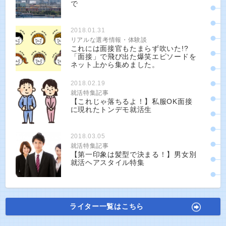
で
2018.01.31
リアルな選考情報・体験談
これには面接官もたまらず吹いた!?
「面接」で飛び出た爆笑エピソードを
ネット上から集めました。
2018.02.19
就活特集記事
【これじゃ落ちるよ！】私服OK面接
に現れたトンデモ就活生
2018.03.05
就活特集記事
【第一印象は髪型で決まる！】男女別
就活ヘアスタイル特集
ライター一覧はこちら