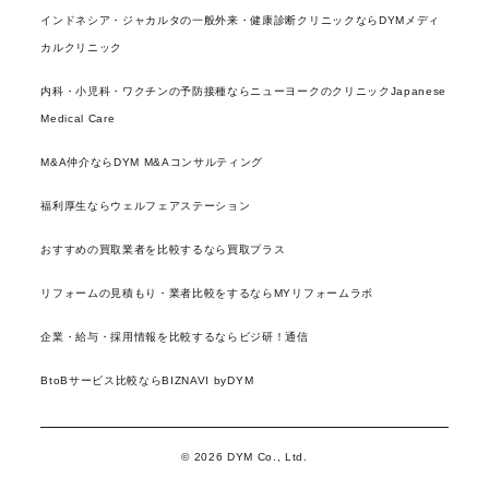
インドネシア・ジャカルタの一般外来・健康診断クリニックならDYMメディ
カルクリニック
内科・小児科・ワクチンの予防接種ならニューヨークのクリニックJapanese
Medical Care
M&A仲介ならDYM M&Aコンサルティング
福利厚生ならウェルフェアステーション
おすすめの買取業者を比較するなら買取プラス
リフォームの見積もり・業者比較をするならMYリフォームラボ
企業・給与・採用情報を比較するならビジ研！通信
BtoBサービス比較ならBIZNAVI byDYM
© 2026 DYM Co., Ltd.