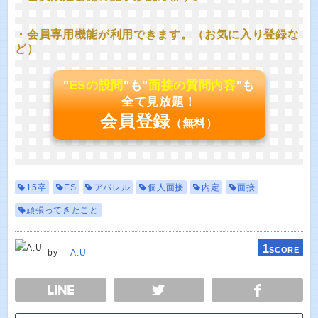
・会員専用機能が利用できます。（お気に入り登録な
ど）
"
ESの設問
"も"
面接の質問内容
"も
全て見放題！
会員登録
（無料）
15卒
ES
アパレル
個人面接
内定
面接
頑張ってきたこと
1
SCORE
by
A.U
E
TWEET
SHARE