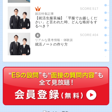
SCORE:517
就活特集記事
【就活生服装編】「平服でお越しくだ
さい」と言われた時、どんな格好をす
るべき？
SCORE:404
リアルな選考情報・体験談
就活ノートの作り方