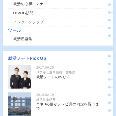
就活の心得・マナー
OB/OG訪問
インターンシップ
ツール
就活用語集
就活ノートPick Up
2017.06.25
リアルな選考情報・体験談
就活ノートの作り方
2018.02.19
就活特集記事
コネ0の僕がテレビ局の内定を貰うま
で