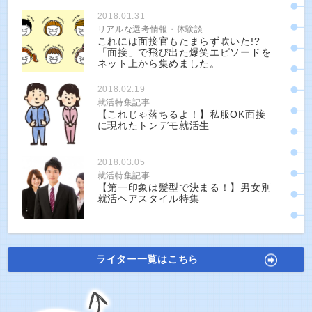
2018.01.31
リアルな選考情報・体験談
これには面接官もたまらず吹いた!?
「面接」で飛び出た爆笑エピソードを
ネット上から集めました。
2018.02.19
就活特集記事
【これじゃ落ちるよ！】私服OK面接
に現れたトンデモ就活生
2018.03.05
就活特集記事
【第一印象は髪型で決まる！】男女別
就活ヘアスタイル特集
ライター一覧はこちら