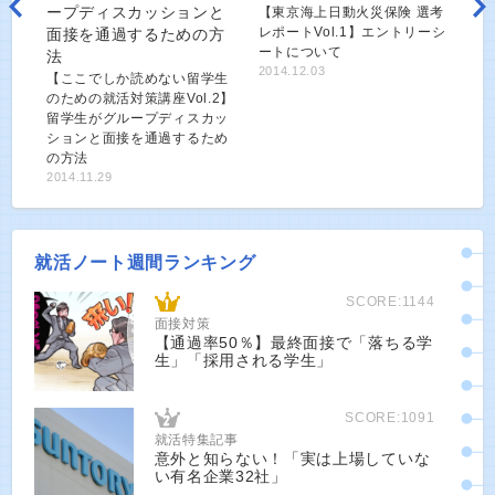
【東京海上日動火災保険 選考
レポートVol.1】エントリーシ
ートについて
2014.12.03
【ここでしか読めない留学生
のための就活対策講座Vol.2】
留学生がグループディスカッ
ションと面接を通過するため
の方法
2014.11.29
就活ノート週間ランキング
SCORE:1144
面接対策
【通過率50％】最終面接で「落ちる学
生」「採用される学生」
SCORE:1091
就活特集記事
意外と知らない！「実は上場していな
い有名企業32社」