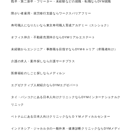
既卒・第二新卒・フリーター・未経験などの就職・転職ならDYM就職
障がい者雇用・就労移行支援ならワークスバリアフリー
寿司職人になりたいなら東京寿司職人育成アカデミー（スシショク）
オフィス仲介・不動産売買仲介ならDYMリアルエステート
未経験からエンジニア・事務職を目指すならDYMキャリア（求職者向け）
介護の求人・案件探しなら介護サーチプラス
医療福祉のしごと探しならメディルン
エグゼクティブ人材紹介ならDYMエグゼパート
タイ・バンコクにある日本人向けクリニックならDYMインターナショナルク
リニック
ベトナムにある日本人向けクリニックならＤＹＭメディカルセンター
インドネシア・ジャカルタの一般外来・健康診断クリニックならDYMメディ