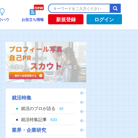
新規登録
ログイン
ウハウ
お役立ち情報
就活特集
就活のプロが語る
40
就活特集記事
633
業界・企業研究