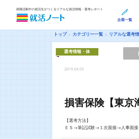
就職活動中の就活生がつくるリアルな就活情報・選考レポート
企業一覧
トップ
カテゴリー一覧
リアルな選考
選考情報・体
験談
2015.04.03
損害保険【東京
【選考方法】
ＥＳ→筆記試験→１次面接→人事面接