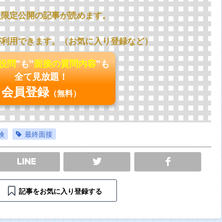
員限定公開の記事が読めます。
が利用できます。（お気に入り登録など）
の設問
"も"
面接の質問内容
"も
全て見放題！
会員登録
（無料）
険
最終面接
SHARE
記事をお気に入り登録する