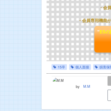
・会
・会員専用機能
"
ES
15卒
個人面接
損害保
LINE
TWEET
M.M
by