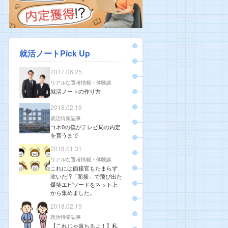
就活ノートPick Up
2017.06.25
リアルな選考情報・体験談
就活ノートの作り方
2018.02.19
就活特集記事
コネ0の僕がテレビ局の内定
を貰うまで
2018.01.31
リアルな選考情報・体験談
これには面接官もたまらず
吹いた!?「面接」で飛び出た
爆笑エピソードをネット上
から集めました。
2018.02.19
就活特集記事
【これじゃ落ちるよ！】私