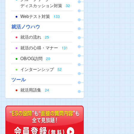
ディスカッション対策
32
Webテスト対策
133
就活ノウハウ
就活の流れ
25
就活の心得・マナー
131
OB/OG訪問
20
インターンシップ
52
ツール
就活用語集
24