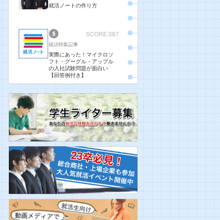
就活ノートの作り方
SCORE:387
就活特集記事
実際にあった！マイクロソ
フト・グーグル・アップル
の入社試験問題が面白い
【回答例付き】