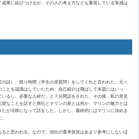
て成果に結びつけるか、その人の考え方なども重視している実感は
官の話）、残り時間（学生の逆質問）をしてくれと言われた。元々
のことを認識はしていたため、自己紹介は飛ばして本題にはいっ
ているし、必要な人材だ」と７分間話をされた。その後、私の意見
志望なことを話すと商社とマリンの差とは何か、マリンの魅力とは
きたが冷静になって話をした。しかし、最終的にはマリンに決めま
た。
あると思われる。なので、他社の選考状況はあまり参考にしないほ