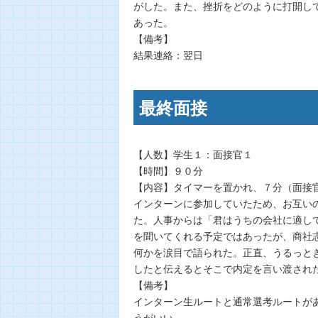
がした。また、挫折をどのように打開し
あった。
【備考】
結果連絡：翌日
最終面接
【人数】学生１：面接官１
【時間】９０分
【内容】タイマーを置かれ、７分（面接
インターンに参加していたため、お互い
た。人事からは「君はうちの会社に適し
を聞いてくれる予定ではあったが、商社
何かを涙目で語られた。正直、うるっと
したと伝えるとそこで内定を言い渡され
【備考】
インターン生ルートと通常選考ルートが
うがいい。