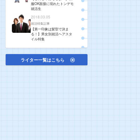
服OK面接に現れたトンデモ
就活生
2018.03.05
就活特集記事
【第一印象は髪型で決ま
る！】男女別就活ヘアスタ
イル特集
ライター一覧はこちら