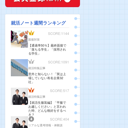
就活ノート週間ランキング
SCORE:1144
面接対策
【通過率50％】最終面接で
「落ちる学生」「採用され
る学生」
SCORE:1091
就活特集記事
意外と知らない！「実は上
場していない有名企業32
社」
SCORE:517
就活特集記事
【就活生服装編】「平服で
お越しください」と言われ
た時、どんな格好をするべ
き？
SCORE:404
リアルな選考情報・体験談