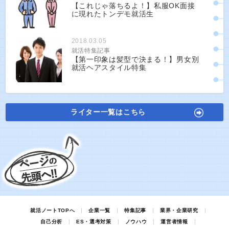
【これじゃ落ちるよ！】私服OK面接
に現れたトンデモ就活生
2018.03.05
就活特集記事
【第一印象は髪型で決まる！】男女別
就活ヘアスタイル特集
ライター一覧はこちら
就活ノートTOPへ
企業一覧
特集記事
業界・企業研究
自己分析
ES・選考対策
ノウハウ
運営者情報