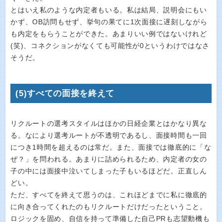
とはいえ私のような内定者もいる。私は結局、説明会にもい
かず、OB訪問もせず、挙句の果てに1次面接に遅刻しながら
も内定をもらうことができた。あまりいい例ではないけれど
(笑)、コネクションがなくても可能性が0というわけではなさ
そうだ。
(5)すべての面接を終えて
リクルートの選考スタイルはほかの日経企業とはかなり異な
る。なにより選考ルートが不透明であるし、面接時間も一回
につき1時間を超えるのは常だ。また、面接では徹底的に「な
ぜ？」を問われる。あまりに詰められるため、内定者の女の
子の中には面接中泣いてしまった子もいるほどだ。正直しん
どい。
ただ、すべてを終えて思うのは、これほどまでに私に徹底的
に向き合ってくれたのもリクルートだけだったということ。
ロジックを固め、自信を持って準備した自己PRも志望動機も