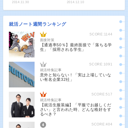
2014.11.30
2014.12.10
就活ノート週間ランキング
SCORE:1144
面接対策
【通過率50％】最終面接で「落ちる学
生」「採用される学生」
SCORE:1091
就活特集記事
意外と知らない！「実は上場していな
い有名企業32社」
SCORE:517
就活特集記事
【就活生服装編】「平服でお越しくだ
さい」と言われた時、どんな格好をす
るべき？
SCORE:404