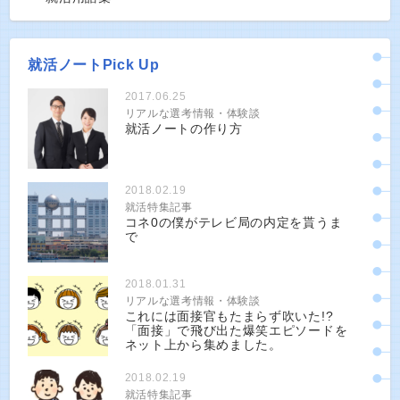
就活ノートPick Up
2017.06.25
リアルな選考情報・体験談
就活ノートの作り方
2018.02.19
就活特集記事
コネ0の僕がテレビ局の内定を貰うま
で
2018.01.31
リアルな選考情報・体験談
これには面接官もたまらず吹いた!?
「面接」で飛び出た爆笑エピソードを
ネット上から集めました。
2018.02.19
就活特集記事