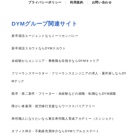
プライバシーポリシー
利用規約
お問い合わせ
DYMグループ関連サイト
新卒就活エージェントならミーツカンパニー
新卒就活スカウトならDYMスカウト
未経験からエンジニア・事務職を目指すならDYMキャリア
フリーランスマーケター・フリーランスエンジニアの求人・案件探しならDY
Mテック
既卒・第二新卒・フリーター・未経験などの就職・転職ならDYM就職
障がい者雇用・就労移行支援ならワークスバリアフリー
寿司職人になりたいなら東京寿司職人育成アカデミー（スシショク）
オフィス仲介・不動産売買仲介ならDYMリアルエステート