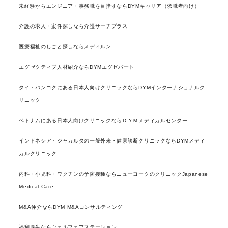
未経験からエンジニア・事務職を目指すならDYMキャリア（求職者向け）
介護の求人・案件探しなら介護サーチプラス
医療福祉のしごと探しならメディルン
エグゼクティブ人材紹介ならDYMエグゼパート
タイ・バンコクにある日本人向けクリニックならDYMインターナショナルク
リニック
ベトナムにある日本人向けクリニックならＤＹＭメディカルセンター
インドネシア・ジャカルタの一般外来・健康診断クリニックならDYMメディ
カルクリニック
内科・小児科・ワクチンの予防接種ならニューヨークのクリニックJapanese
Medical Care
M&A仲介ならDYM M&Aコンサルティング
福利厚生ならウェルフェアステーション