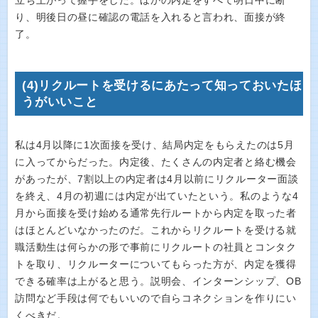
立ち上がって握手をした。ほかの内定をすべて明日中に断
り、明後日の昼に確認の電話を入れると言われ、面接が終
了。
(4)リクルートを受けるにあたって知っておいたほ
うがいいこと
私は4月以降に1次面接を受け、結局内定をもらえたのは5月
に入ってからだった。内定後、たくさんの内定者と絡む機会
があったが、7割以上の内定者は4月以前にリクルーター面談
を終え、4月の初週には内定が出ていたという。私のような4
月から面接を受け始める通常先行ルートから内定を取った者
はほとんどいなかったのだ。これからリクルートを受ける就
職活動生は何らかの形で事前にリクルートの社員とコンタク
トを取り、リクルーターについてもらった方が、内定を獲得
できる確率は上がると思う。説明会、インターンシップ、OB
訪問など手段は何でもいいので自らコネクションを作りにい
くべきだ。