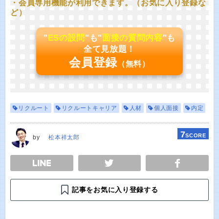
・会員専用機能が利用できます。（お気に入り登録な
ど）
"
ESの設問
"も"
面接の質問内容
"も
全て見放題！
会員登録
（無料）
リクルート
リクルートキャリア
人材
個人面接
内定
7
SCORE
by
松本祥太郎
E
TWEET
SHARE
記事をお気に入り登録する