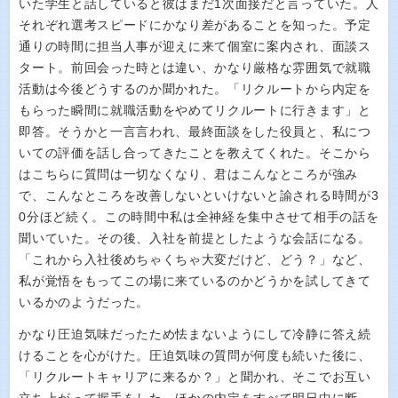
いた学生と話していると彼はまだ1次面接だと言っていた。人
それぞれ選考スピードにかなり差があることを知った。予定
通りの時間に担当人事が迎えに来て個室に案内され、面談ス
タート。前回会った時とは違い、かなり厳格な雰囲気で就職
活動は今後どうするのか聞かれた。「リクルートから内定を
もらった瞬間に就職活動をやめてリクルートに行きます」と
即答。そうかと一言言われ、最終面談をした役員と、私につ
いての評価を話し合ってきたことを教えてくれた。そこから
はこちらに質問は一切なくなり、君はこんなところが強み
で、こんなところを改善しないといけないと諭される時間が3
0分ほど続く。この時間中私は全神経を集中させて相手の話を
聞いていた。その後、入社を前提としたような会話になる。
「これから入社後めちゃくちゃ大変だけど、どう？」など、
私が覚悟をもってこの場に来ているのかどうかを試してきて
いるかのようだった。
かなり圧迫気味だったため怯まないようにして冷静に答え続
けることを心がけた。圧迫気味の質問が何度も続いた後に、
「リクルートキャリアに来るか？」と聞かれ、そこでお互い