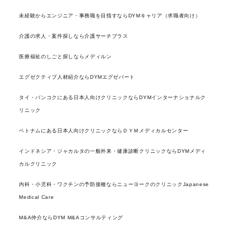
未経験からエンジニア・事務職を目指すならDYMキャリア（求職者向け）
介護の求人・案件探しなら介護サーチプラス
医療福祉のしごと探しならメディルン
エグゼクティブ人材紹介ならDYMエグゼパート
タイ・バンコクにある日本人向けクリニックならDYMインターナショナルク
リニック
ベトナムにある日本人向けクリニックならＤＹＭメディカルセンター
インドネシア・ジャカルタの一般外来・健康診断クリニックならDYMメディ
カルクリニック
内科・小児科・ワクチンの予防接種ならニューヨークのクリニックJapanese
Medical Care
M&A仲介ならDYM M&Aコンサルティング