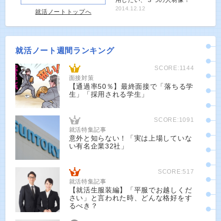
2014.12.12
就活ノートトップへ
就活ノート週間ランキング
SCORE:1144
面接対策
【通過率50％】最終面接で「落ちる学
生」「採用される学生」
SCORE:1091
就活特集記事
意外と知らない！「実は上場していな
い有名企業32社」
SCORE:517
就活特集記事
【就活生服装編】「平服でお越しくだ
さい」と言われた時、どんな格好をす
るべき？