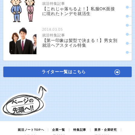
就活特集記事
【これじゃ落ちるよ！】私服OK面接
に現れたトンデモ就活生
2018.03.05
就活特集記事
【第一印象は髪型で決まる！】男女別
就活ヘアスタイル特集
ライター一覧はこちら
就活ノートTOPへ
企業一覧
特集記事
業界・企業研究