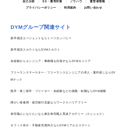
自己分析
ES・選考対策
ノウハウ
運営者情報
プライバシーポリシー
利用規約
お問い合わせ
DYMグループ関連サイト
新卒就活エージェントならミーツカンパニー
新卒就活スカウトならDYMスカウト
未経験からエンジニア・事務職を目指すならDYMキャリア
フリーランスマーケター・フリーランスエンジニアの求人・案件探しならDY
Mテック
既卒・第二新卒・フリーター・未経験などの就職・転職ならDYM就職
障がい者雇用・就労移行支援ならワークスバリアフリー
寿司職人になりたいなら東京寿司職人育成アカデミー（スシショク）
オフィス仲介・不動産売買仲介ならDYMリアルエステート