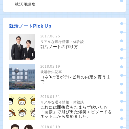
就活用語集
就活ノートPick Up
2017.06.25
リアルな選考情報・体験談
就活ノートの作り方
2018.02.19
就活特集記事
コネ0の僕がテレビ局の内定を貰うま
で
2018.01.31
リアルな選考情報・体験談
これには面接官もたまらず吹いた!?
「面接」で飛び出た爆笑エピソードを
ネット上から集めました。
2018.02.19