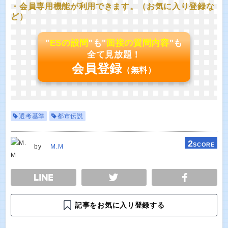
・会員専用機能が利用できます。（お気に入り登録な
ど）
"
ESの設問
"も"
面接の質問内容
"も
全て見放題！
会員登録
（無料）
選考基準
都市伝説
2
SCORE
by
M.M
E
TWEET
SHARE
記事をお気に入り登録する