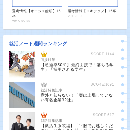
選考情報【オージス総研】16
選考情報【ロキテクノ】16卒
卒
2015.05.06
2015.05.06
就活ノート週間ランキング
SCORE:1144
面接対策
【通過率50％】最終面接で「落ちる学
生」「採用される学生」
SCORE:1091
就活特集記事
意外と知らない！「実は上場していな
い有名企業32社」
SCORE:517
就活特集記事
【就活生服装編】「平服でお越しくだ