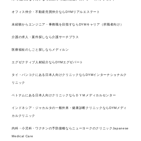
オフィス仲介・不動産売買仲介ならDYMリアルエステート
未経験からエンジニア・事務職を目指すならDYMキャリア（求職者向け）
介護の求人・案件探しなら介護サーチプラス
医療福祉のしごと探しならメディルン
エグゼクティブ人材紹介ならDYMエグゼパート
タイ・バンコクにある日本人向けクリニックならDYMインターナショナルク
リニック
ベトナムにある日本人向けクリニックならＤＹＭメディカルセンター
インドネシア・ジャカルタの一般外来・健康診断クリニックならDYMメディ
カルクリニック
内科・小児科・ワクチンの予防接種ならニューヨークのクリニックJapanese
Medical Care