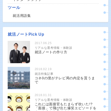
ツール
就活用語集
就活ノートPick Up
2017.06.25
リアルな選考情報・体験談
就活ノートの作り方
2018.02.19
就活特集記事
コネ0の僕がテレビ局の内定を貰うま
で
2018.01.31
リアルな選考情報・体験談
これには面接官もたまらず吹いた!?
「面接」で飛び出た爆笑エピソードを