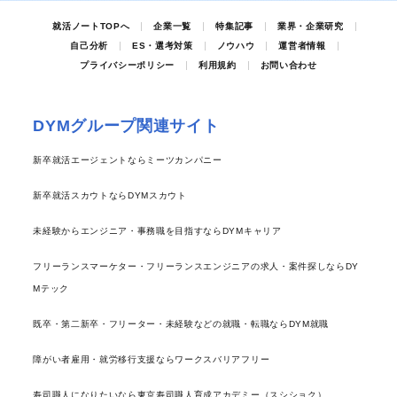
就活ノートTOPへ
企業一覧
特集記事
業界・企業研究
自己分析
ES・選考対策
ノウハウ
運営者情報
プライバシーポリシー
利用規約
お問い合わせ
DYMグループ関連サイト
新卒就活エージェントならミーツカンパニー
新卒就活スカウトならDYMスカウト
未経験からエンジニア・事務職を目指すならDYMキャリア
フリーランスマーケター・フリーランスエンジニアの求人・案件探しならDY
Mテック
既卒・第二新卒・フリーター・未経験などの就職・転職ならDYM就職
障がい者雇用・就労移行支援ならワークスバリアフリー
寿司職人になりたいなら東京寿司職人育成アカデミー（スシショク）