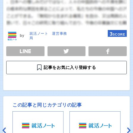
3
就活ノート 運営事務
SCORE
by
局
E
TWEET
SHARE
記事をお気に入り登録する
この記事と同じカテゴリの記事