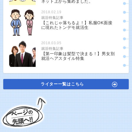
ネット上から集めました。
2018.02.19
就活特集記事
【これじゃ落ちるよ！】私服OK面接
に現れたトンデモ就活生
2018.03.05
就活特集記事
【第一印象は髪型で決まる！】男女別
就活ヘアスタイル特集
ライター一覧はこちら