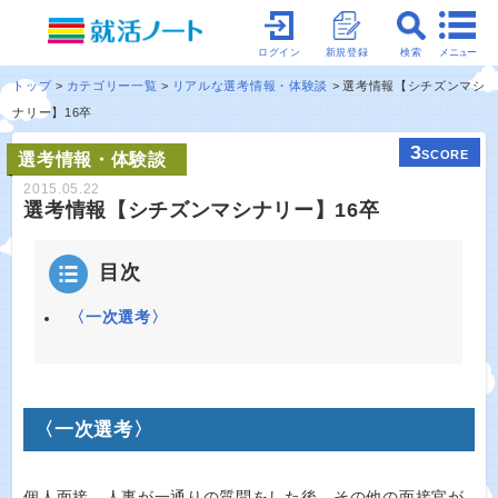
メニュー
ログイン
新規登録
検索
トップ
カテゴリー一覧
リアルな選考情報・体験談
選考情報【シチズンマシ
ナリー】16卒
3
SCORE
選考情報・体験談
2015.05.22
選考情報【シチズンマシナリー】16卒
目次
〈一次選考〉
〈一次選考〉
個人面接。人事が一通りの質問をした後、その他の面接官が