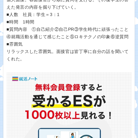
えた発言の内容を掘り下げていく。
■人数 社員：学生＝3：1
■時間 1時間
■質問内容 ①自己紹介②自己PR③学生時代に頑張ったこと
④就職活動を通じて感じたこと⑤ロキテクノの印象⑥逆質問
■雰囲気
リラックスした雰囲気。面接官は皆丁寧に自分の話を聞いて
くれた。