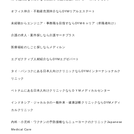
オフィス仲介・不動産売買仲介ならDYMリアルエステート
未経験からエンジニア・事務職を目指すならDYMキャリア（求職者向け）
介護の求人・案件探しなら介護サーチプラス
医療福祉のしごと探しならメディルン
エグゼクティブ人材紹介ならDYMエグゼパート
タイ・バンコクにある日本人向けクリニックならDYMインターナショナルク
リニック
ベトナムにある日本人向けクリニックならＤＹＭメディカルセンター
インドネシア・ジャカルタの一般外来・健康診断クリニックならDYMメディ
カルクリニック
内科・小児科・ワクチンの予防接種ならニューヨークのクリニックJapanese
Medical Care