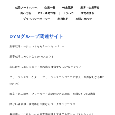
就活ノートTOPへ
企業一覧
特集記事
業界・企業研究
自己分析
ES・選考対策
ノウハウ
運営者情報
プライバシーポリシー
利用規約
お問い合わせ
DYMグループ関連サイト
新卒就活エージェントならミーツカンパニー
新卒就活スカウトならDYMスカウト
未経験からエンジニア・事務職を目指すならDYMキャリア
フリーランスマーケター・フリーランスエンジニアの求人・案件探しならDY
Mテック
既卒・第二新卒・フリーター・未経験などの就職・転職ならDYM就職
障がい者雇用・就労移行支援ならワークスバリアフリー
寿司職人になりたいなら東京寿司職人育成アカデミー（スシショク）