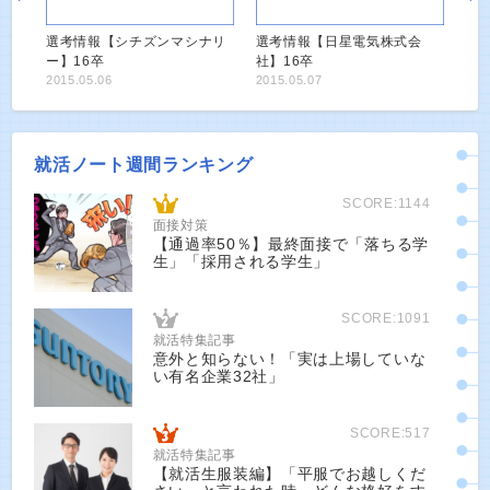
選考情報【シチズンマシナリ
選考情報【日星電気株式会
ー】16卒
社】16卒
2015.05.06
2015.05.07
就活ノート週間ランキング
SCORE:1144
面接対策
【通過率50％】最終面接で「落ちる学
生」「採用される学生」
SCORE:1091
就活特集記事
意外と知らない！「実は上場していな
い有名企業32社」
SCORE:517
就活特集記事
【就活生服装編】「平服でお越しくだ