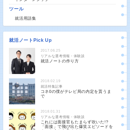
ツール
就活用語集
就活ノートPick Up
2017.06.25
リアルな選考情報・体験談
就活ノートの作り方
2018.02.19
就活特集記事
コネ0の僕がテレビ局の内定を貰うま
で
2018.01.31
リアルな選考情報・体験談
これには面接官もたまらず吹いた!?
「面接」で飛び出た爆笑エピソードを