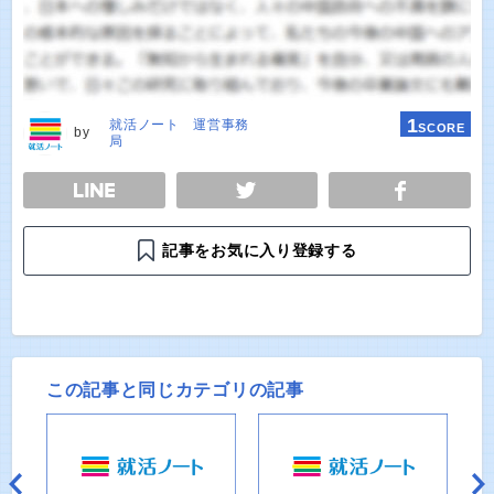
1
就活ノート 運営事務
SCORE
by
局
E
TWEET
SHARE
記事をお気に入り登録する
この記事と同じカテゴリの記事