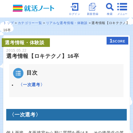
メニュー
ログイン
新規登録
検索
トップ
カテゴリー一覧
リアルな選考情報・体験談
選考情報【ロキテクノ】
16卒
1
SCORE
選考情報・体験談
2015.05.22
選考情報【ロキテクノ】16卒
目次
〈一次選考〉
〈一次選考〉
個人面接。各面接官から順に質問を受ける。その後学生の答