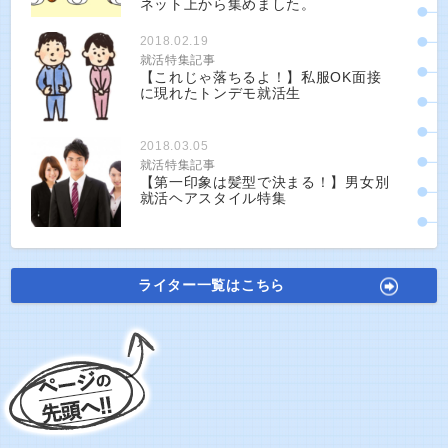
ネット上から集めました。
2018.02.19
就活特集記事
【これじゃ落ちるよ！】私服OK面接
に現れたトンデモ就活生
2018.03.05
就活特集記事
【第一印象は髪型で決まる！】男女別
就活ヘアスタイル特集
ライター一覧はこちら