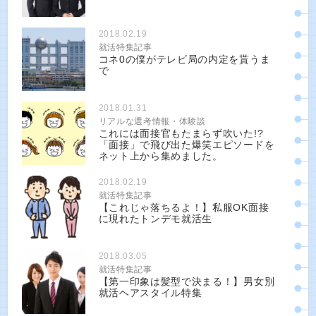
2018.02.19
就活特集記事
コネ0の僕がテレビ局の内定を貰うま
で
2018.01.31
リアルな選考情報・体験談
これには面接官もたまらず吹いた!?
「面接」で飛び出た爆笑エピソードを
ネット上から集めました。
2018.02.19
就活特集記事
【これじゃ落ちるよ！】私服OK面接
に現れたトンデモ就活生
2018.03.05
就活特集記事
【第一印象は髪型で決まる！】男女別
就活ヘアスタイル特集