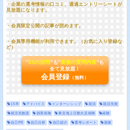
・企業の選考情報の口コミ、通過エントリーシートが
見放題になります。
・会員限定公開の記事が読めます。
・会員専用機能が利用できます。（お気に入り登録な
ど）
"
ESの設問
"も"
面接の質問内容
"も
全て見放題！
会員登録
（無料）
15卒
アドバイス
インターンシップ
就活
就活失敗
就活失敗談
損害保険
東京海上日動火災保険
経験
自己PR
自己分析
自己紹介
選考レポート
面接