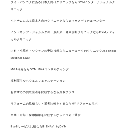
タイ・バンコクにある日本人向けクリニックならDYMインターナショナルク
リニック
ベトナムにある日本人向けクリニックならＤＹＭメディカルセンター
インドネシア・ジャカルタの一般外来・健康診断クリニックならDYMメディ
カルクリニック
内科・小児科・ワクチンの予防接種ならニューヨークのクリニックJapanese
Medical Care
M&A仲介ならDYM M&Aコンサルティング
福利厚生ならウェルフェアステーション
おすすめの買取業者を比較するなら買取プラス
リフォームの見積もり・業者比較をするならMYリフォームラボ
企業・給与・採用情報を比較するならビジ研！通信
BtoBサービス比較ならBIZNAVI byDYM