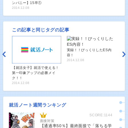
ンパニー】15卒①
2014.12.08
この記事と同じタグの記事
実録！！びっくりしたES内
容！
2014.12.08
【就活女子】就活で使える！
第一印象アップの必勝メイ
ク！！
2014.12.08
就活ノート週間ランキング
SCORE:1144
面接対策
【通過率50％】最終面接で「落ちる学