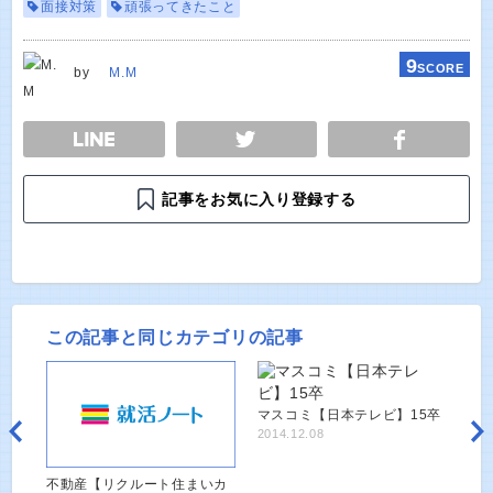
面接対策
頑張ってきたこと
9
SCORE
by
M.M
E
TWEET
SHARE
記事をお気に入り登録する
この記事と同じカテゴリの記事
マスコミ【日本テレビ】15卒
2014.12.08
不動産【リクルート住まいカ