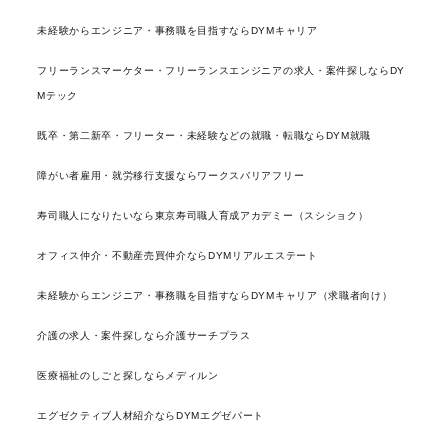
未経験からエンジニア・事務職を目指すならDYMキャリア
フリーランスマーケター・フリーランスエンジニアの求人・案件探しならDY
Mテック
既卒・第二新卒・フリーター・未経験などの就職・転職ならDYM就職
障がい者雇用・就労移行支援ならワークスバリアフリー
寿司職人になりたいなら東京寿司職人育成アカデミー（スシショク）
オフィス仲介・不動産売買仲介ならDYMリアルエステート
未経験からエンジニア・事務職を目指すならDYMキャリア（求職者向け）
介護の求人・案件探しなら介護サーチプラス
医療福祉のしごと探しならメディルン
エグゼクティブ人材紹介ならDYMエグゼパート