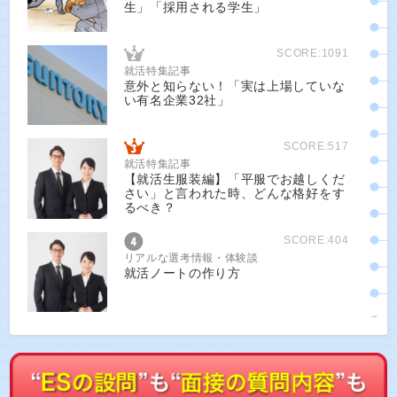
生」「採用される学生」
SCORE:1091
就活特集記事
意外と知らない！「実は上場していな
い有名企業32社」
SCORE:517
就活特集記事
【就活生服装編】「平服でお越しくだ
さい」と言われた時、どんな格好をす
るべき？
SCORE:404
リアルな選考情報・体験談
就活ノートの作り方