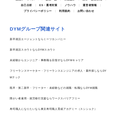
自己分析
ES・選考対策
ノウハウ
運営者情報
プライバシーポリシー
利用規約
お問い合わせ
DYMグループ関連サイト
新卒就活エージェントならミーツカンパニー
新卒就活スカウトならDYMスカウト
未経験からエンジニア・事務職を目指すならDYMキャリア
フリーランスマーケター・フリーランスエンジニアの求人・案件探しならDY
Mテック
既卒・第二新卒・フリーター・未経験などの就職・転職ならDYM就職
障がい者雇用・就労移行支援ならワークスバリアフリー
寿司職人になりたいなら東京寿司職人育成アカデミー（スシショク）