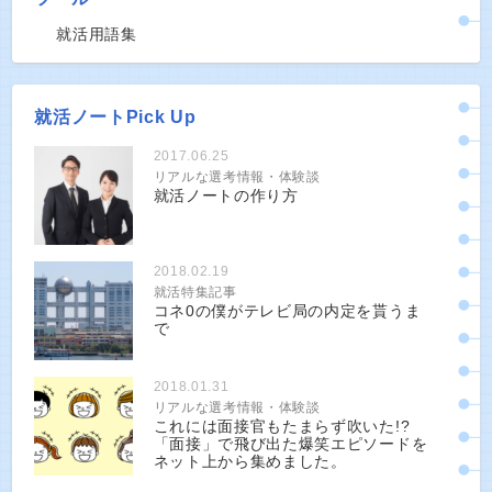
就活用語集
就活ノートPick Up
2017.06.25
リアルな選考情報・体験談
就活ノートの作り方
2018.02.19
就活特集記事
コネ0の僕がテレビ局の内定を貰うま
で
2018.01.31
リアルな選考情報・体験談
これには面接官もたまらず吹いた!?
「面接」で飛び出た爆笑エピソードを
ネット上から集めました。