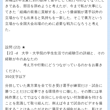
契機は2年生夏に肘の故障で選手として続けられなくなったと
きである。部活を辞めようと考えたが、今まで私が大事にし
てきた「組織の前進に貢献する」という価値観が選手以外の
立場からでも出来ると気持ちを一新した。そこで裏方という
立場から全国大会出場のために必要な戦力になろうと考え
た。
設問 (22) ★
【2】‐d 大学・大学院の学生生活での経験①の詳細と、その
経験が今のあなたの
考え方や行動にどうつながっているのかをお書き
ください。
350文字以下
分担していた裏方業を全て引き受け選手が練習だけ・試合に
勝つことだけに従事できる環境作りに徹した。その際には単
純作業としてではなく自分にしか出せない付加価値を付ける
ことを意識して取り組んだ。例えば今まで試合のビデオを撮
影することはあったがそれに満足する傾向があった。私はそ