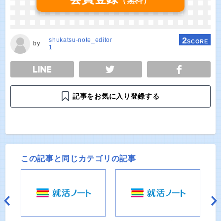
（無料）
2
shukatsu-note_editor
SCORE
by
1
E
TWEET
SHARE
記事をお気に入り登録する
この記事と同じカテゴリの記事