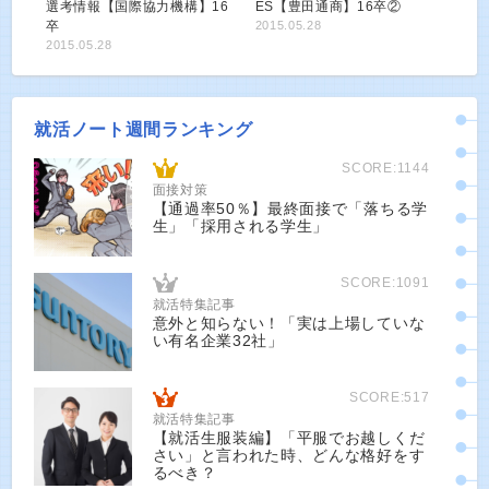
選考情報【国際協力機構】16
ES【豊田通商】16卒②
卒
2015.05.28
2015.05.28
就活ノート週間ランキング
SCORE:1144
面接対策
【通過率50％】最終面接で「落ちる学
生」「採用される学生」
SCORE:1091
就活特集記事
意外と知らない！「実は上場していな
い有名企業32社」
SCORE:517
就活特集記事
【就活生服装編】「平服でお越しくだ
さい」と言われた時、どんな格好をす
るべき？