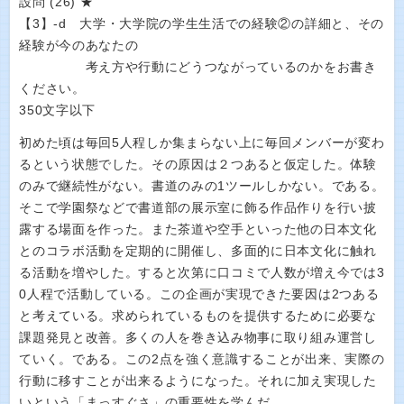
設問 (26) ★
【3】‐d 大学・大学院の学生生活での経験②の詳細と、その
経験が今のあなたの
考え方や行動にどうつながっているのかをお書き
ください。
350文字以下
初めた頃は毎回5人程しか集まらない上に毎回メンバーが変わ
るという状態でした。その原因は２つあると仮定した。体験
のみで継続性がない。書道のみの1ツールしかない。である。
そこで学園祭などで書道部の展示室に飾る作品作りを行い披
露する場面を作った。また茶道や空手といった他の日本文化
とのコラボ活動を定期的に開催し、多面的に日本文化に触れ
る活動を増やした。すると次第に口コミで人数が増え今では3
0人程で活動している。この企画が実現できた要因は2つある
と考えている。求められているものを提供するために必要な
課題発見と改善。多くの人を巻き込み物事に取り組み運営し
ていく。である。この2点を強く意識することが出来、実際の
行動に移すことが出来るようになった。それに加え実現した
いという「まっすぐさ」の重要性を学んだ。