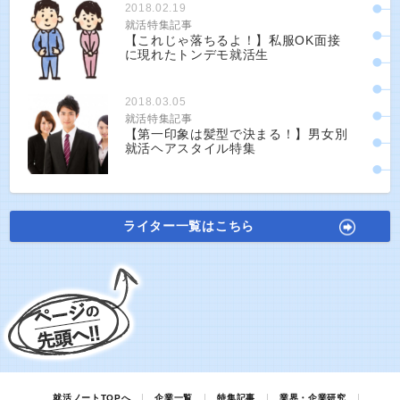
2018.02.19
就活特集記事
【これじゃ落ちるよ！】私服OK面接
に現れたトンデモ就活生
2018.03.05
就活特集記事
【第一印象は髪型で決まる！】男女別
就活ヘアスタイル特集
ライター一覧はこちら
就活ノートTOPへ
企業一覧
特集記事
業界・企業研究