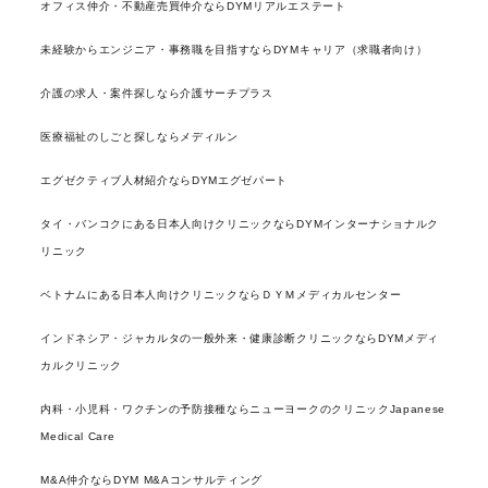
オフィス仲介・不動産売買仲介ならDYMリアルエステート
未経験からエンジニア・事務職を目指すならDYMキャリア（求職者向け）
介護の求人・案件探しなら介護サーチプラス
医療福祉のしごと探しならメディルン
エグゼクティブ人材紹介ならDYMエグゼパート
タイ・バンコクにある日本人向けクリニックならDYMインターナショナルク
リニック
ベトナムにある日本人向けクリニックならＤＹＭメディカルセンター
インドネシア・ジャカルタの一般外来・健康診断クリニックならDYMメディ
カルクリニック
内科・小児科・ワクチンの予防接種ならニューヨークのクリニックJapanese
Medical Care
M&A仲介ならDYM M&Aコンサルティング