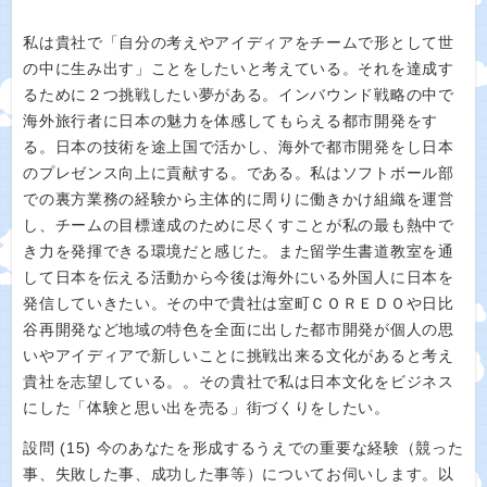
私は貴社で「自分の考えやアイディアをチームで形として世
の中に生み出す」ことをしたいと考えている。それを達成す
るために２つ挑戦したい夢がある。インバウンド戦略の中で
海外旅行者に日本の魅力を体感してもらえる都市開発をす
る。日本の技術を途上国で活かし、海外で都市開発をし日本
のプレゼンス向上に貢献する。である。私はソフトボール部
での裏方業務の経験から主体的に周りに働きかけ組織を運営
し、チームの目標達成のために尽くすことが私の最も熱中で
き力を発揮できる環境だと感じた。また留学生書道教室を通
して日本を伝える活動から今後は海外にいる外国人に日本を
発信していきたい。その中で貴社は室町ＣＯＲＥＤＯや日比
谷再開発など地域の特色を全面に出した都市開発が個人の思
いやアイディアで新しいことに挑戦出来る文化があると考え
貴社を志望している。。その貴社で私は日本文化をビジネス
にした「体験と思い出を売る」街づくりをしたい。
設問 (15) 今のあなたを形成するうえでの重要な経験（競った
事、失敗した事、成功した事等）についてお伺いします。以