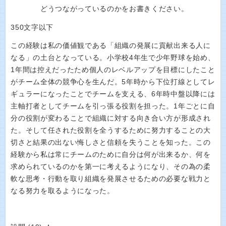
どうつながっているのかをお書きください。
350文字以下
この経験は私の価値観である「組織の発展に貢献出来る人に
なる」の土台となっている。小学校4年生で少年野球を始め、
1年間は控えだったため個人のレベルアップを目標にしたこと
がチーム全体の競争心を生んだ。5年時から下位打線としてレ
ギュラーになったことでチームを支える、6年時中盤以降には
主軸打者としてチームを引っ張る役割を担った。1年ごとに自
分の役割が変わることで組織に対する向き合い方が形成され
た。そして任された役割を全うするために努力することの大
切さと結果の出ない悔しさと信頼を失うことを知った。この
経験から私は常にチームのために自分は何が出来るか、何を
求められているのかを第一に考えるようになり、その為の柔
軟な思考・行動を取り組織を発展させるための必要な戦力と
なる努力を取るようになった。