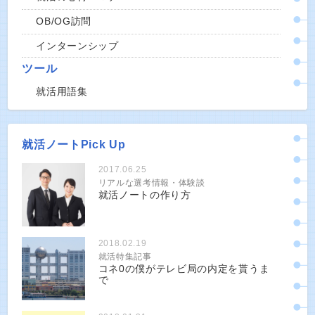
OB/OG訪問
インターンシップ
ツール
就活用語集
就活ノートPick Up
2017.06.25
リアルな選考情報・体験談
就活ノートの作り方
2018.02.19
就活特集記事
コネ0の僕がテレビ局の内定を貰うま
で