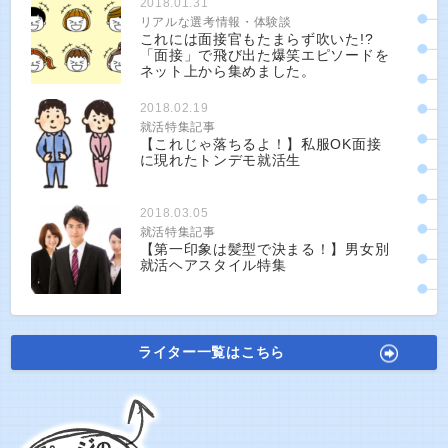
2018.01.31
リアルな選考情報・体験談
これには面接官もたまらず吹いた!?
「面接」で飛び出た爆笑エピソードを
ネット上から集めました。
2018.02.19
就活特集記事
【これじゃ落ちるよ！】私服OK面接
に現れたトンデモ就活生
2018.03.05
就活特集記事
【第一印象は髪型で決まる！】男女別
就活ヘアスタイル特集
ライター一覧はこちら