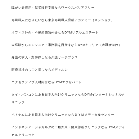
障がい者雇用・就労移行支援ならワークスバリアフリー
寿司職人になりたいなら東京寿司職人育成アカデミー（スシショク）
オフィス仲介・不動産売買仲介ならDYMリアルエステート
未経験からエンジニア・事務職を目指すならDYMキャリア（求職者向け）
介護の求人・案件探しなら介護サーチプラス
医療福祉のしごと探しならメディルン
エグゼクティブ人材紹介ならDYMエグゼパート
タイ・バンコクにある日本人向けクリニックならDYMインターナショナルク
リニック
ベトナムにある日本人向けクリニックならＤＹＭメディカルセンター
インドネシア・ジャカルタの一般外来・健康診断クリニックならDYMメディ
カルクリニック