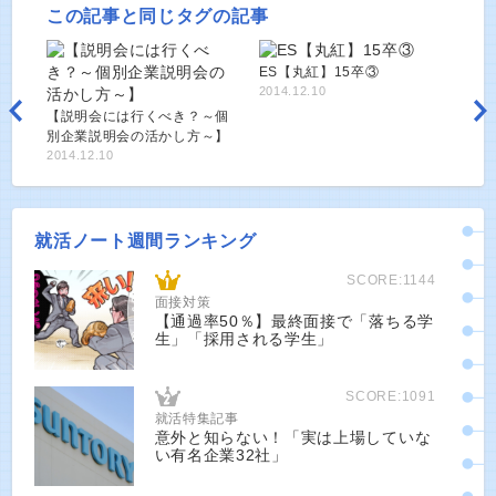
この記事と同じタグの記事
ES【丸紅】15卒③
2014.12.10
【説明会には行くべき？～個
別企業説明会の活かし方～】
2014.12.10
就活ノート週間ランキング
SCORE:1144
面接対策
【通過率50％】最終面接で「落ちる学
生」「採用される学生」
SCORE:1091
就活特集記事
意外と知らない！「実は上場していな
い有名企業32社」