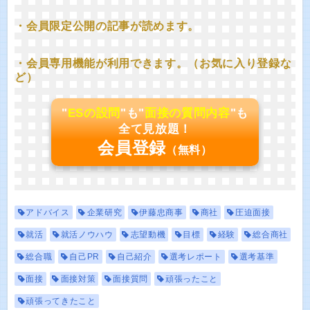
・会員限定公開の記事が読めます。
・会員専用機能が利用できます。（お気に入り登録な
ど）
"
ESの設問
"も"
面接の質問内容
"も
全て見放題！
会員登録
（無料）
アドバイス
企業研究
伊藤忠商事
商社
圧迫面接
就活
就活ノウハウ
志望動機
目標
経験
総合商社
総合職
自己PR
自己紹介
選考レポート
選考基準
面接
面接対策
面接質問
頑張ったこと
頑張ってきたこと