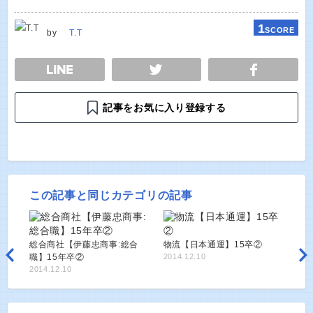
1
SCORE
by
T.T
E
TWEET
SHARE
記事をお気に入り登録する
この記事と同じカテゴリの記事
総合商社【伊藤忠商事:総合
物流【日本通運】15卒②
職】15年卒②
2014.12.10
2014.12.10