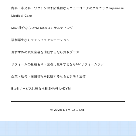
内科・小児科・ワクチンの予防接種ならニューヨークのクリニックJapanese
Medical Care
M&A仲介ならDYM M&Aコンサルティング
福利厚生ならウェルフェアステーション
おすすめの買取業者を比較するなら買取プラス
リフォームの見積もり・業者比較をするならMYリフォームラボ
企業・給与・採用情報を比較するならビジ研！通信
BtoBサービス比較ならBIZNAVI byDYM
© 2026 DYM Co., Ltd.