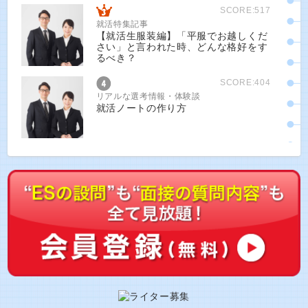
SCORE:517
就活特集記事
【就活生服装編】「平服でお越しくだ
さい」と言われた時、どんな格好をす
るべき？
SCORE:404
リアルな選考情報・体験談
就活ノートの作り方