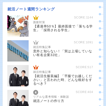
就活ノート週間ランキング
SCORE:1144
面接対策
【通過率50％】最終面接で「落ちる学
生」「採用される学生」
SCORE:1091
就活特集記事
意外と知らない！「実は上場していな
い有名企業32社」
SCORE:517
就活特集記事
【就活生服装編】「平服でお越しくだ
さい」と言われた時、どんな格好をす
るべき？
SCORE:404
リアルな選考情報・体験談
就活ノートの作り方