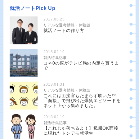
就活ノートPick Up
2017.06.25
リアルな選考情報・体験談
就活ノートの作り方
2018.02.19
就活特集記事
コネ0の僕がテレビ局の内定を貰うま
で
2018.01.31
リアルな選考情報・体験談
これには面接官もたまらず吹いた!?
「面接」で飛び出た爆笑エピソードを
ネット上から集めました。
2018.02.19
就活特集記事
【これじゃ落ちるよ！】私服OK面接
に現れたトンデモ就活生