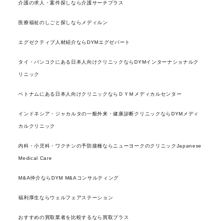
介護の求人・案件探しなら介護サーチプラス
医療福祉のしごと探しならメディルン
エグゼクティブ人材紹介ならDYMエグゼパート
タイ・バンコクにある日本人向けクリニックならDYMインターナショナルク
リニック
ベトナムにある日本人向けクリニックならＤＹＭメディカルセンター
インドネシア・ジャカルタの一般外来・健康診断クリニックならDYMメディ
カルクリニック
内科・小児科・ワクチンの予防接種ならニューヨークのクリニックJapanese
Medical Care
M&A仲介ならDYM M&Aコンサルティング
福利厚生ならウェルフェアステーション
おすすめの買取業者を比較するなら買取プラス