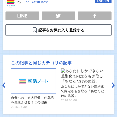
1
SCORE
by
shukatsu-note
E
TWEET
SHARE
記事をお気に入り登録する
この記事と同じカテゴリの記事
あなたにしかできない差別化
で内定をもぎ取る「あなただ
けの武器」
自分への「過大評価」が就活
2016.08.06
を失敗させる３つの理由
2016.07.30