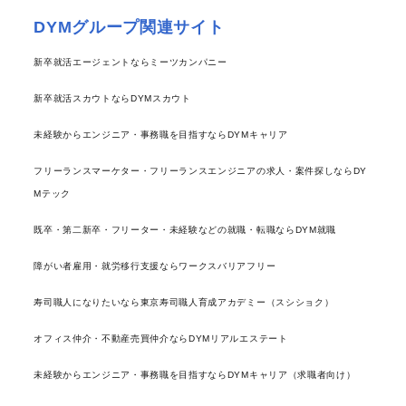
DYMグループ関連サイト
新卒就活エージェントならミーツカンパニー
新卒就活スカウトならDYMスカウト
未経験からエンジニア・事務職を目指すならDYMキャリア
フリーランスマーケター・フリーランスエンジニアの求人・案件探しならDY
Mテック
既卒・第二新卒・フリーター・未経験などの就職・転職ならDYM就職
障がい者雇用・就労移行支援ならワークスバリアフリー
寿司職人になりたいなら東京寿司職人育成アカデミー（スシショク）
オフィス仲介・不動産売買仲介ならDYMリアルエステート
未経験からエンジニア・事務職を目指すならDYMキャリア（求職者向け）