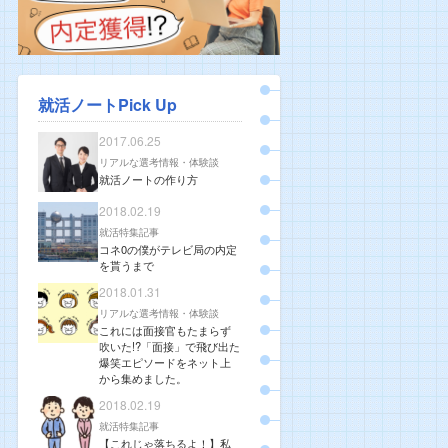
就活ノートPick Up
2017.06.25
リアルな選考情報・体験談
就活ノートの作り方
2018.02.19
就活特集記事
コネ0の僕がテレビ局の内定
を貰うまで
2018.01.31
リアルな選考情報・体験談
これには面接官もたまらず
吹いた!?「面接」で飛び出た
爆笑エピソードをネット上
から集めました。
2018.02.19
就活特集記事
【これじゃ落ちるよ！】私