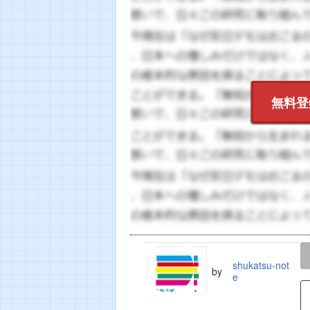
無料登
LINE
TWEET
shukatsu-not
by
e