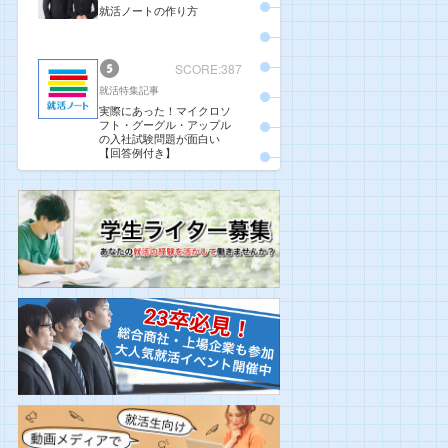
就活ノートの作り方
SCORE:387
就活特集記事
実際にあった！マイクロソ
フト・グーグル・アップル
の入社試験問題が面白い
【回答例付き】