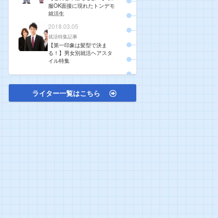
服OK面接に現れたトンデモ
就活生
2018.03.05
就活特集記事
【第一印象は髪型で決ま
る！】男女別就活ヘアスタ
イル特集
ライター一覧はこちら