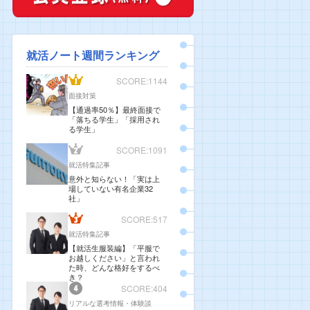
就活ノート週間ランキング
SCORE:1144
面接対策
【通過率50％】最終面接で
「落ちる学生」「採用され
る学生」
SCORE:1091
就活特集記事
意外と知らない！「実は上
場していない有名企業32
社」
SCORE:517
就活特集記事
【就活生服装編】「平服で
お越しください」と言われ
た時、どんな格好をするべ
き？
SCORE:404
リアルな選考情報・体験談