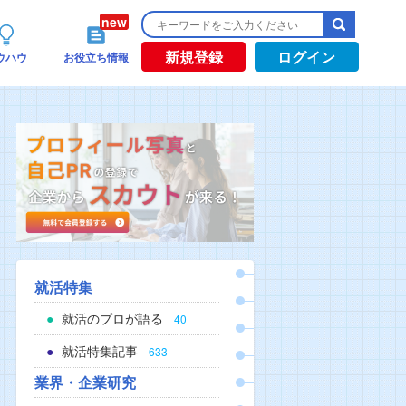
新規登録
ログイン
ウハウ
お役立ち情報
就活特集
就活のプロが語る
40
就活特集記事
633
業界・企業研究