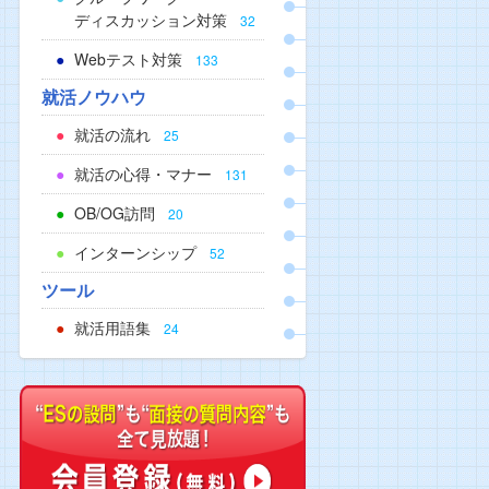
ディスカッション対策
32
Webテスト対策
133
就活ノウハウ
就活の流れ
25
就活の心得・マナー
131
OB/OG訪問
20
インターンシップ
52
ツール
就活用語集
24