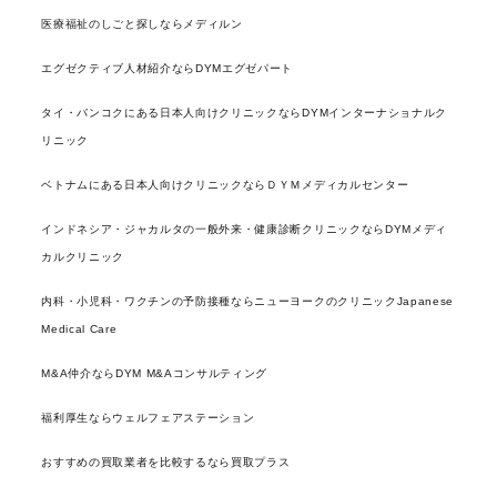
医療福祉のしごと探しならメディルン
エグゼクティブ人材紹介ならDYMエグゼパート
タイ・バンコクにある日本人向けクリニックならDYMインターナショナルク
リニック
ベトナムにある日本人向けクリニックならＤＹＭメディカルセンター
インドネシア・ジャカルタの一般外来・健康診断クリニックならDYMメディ
カルクリニック
内科・小児科・ワクチンの予防接種ならニューヨークのクリニックJapanese
Medical Care
M&A仲介ならDYM M&Aコンサルティング
福利厚生ならウェルフェアステーション
おすすめの買取業者を比較するなら買取プラス