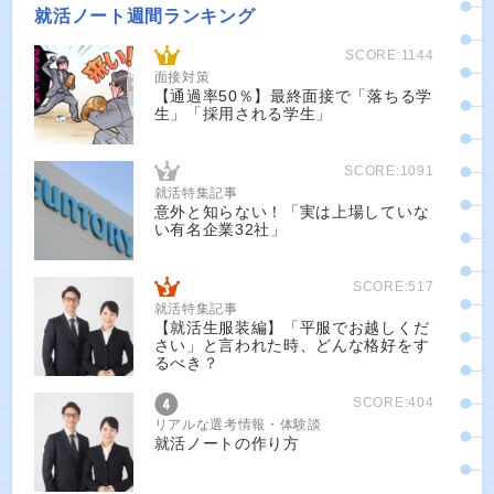
就活ノート週間ランキング
SCORE:1144
面接対策
【通過率50％】最終面接で「落ちる学
生」「採用される学生」
SCORE:1091
就活特集記事
意外と知らない！「実は上場していな
い有名企業32社」
SCORE:517
就活特集記事
【就活生服装編】「平服でお越しくだ
さい」と言われた時、どんな格好をす
るべき？
SCORE:404
リアルな選考情報・体験談
就活ノートの作り方