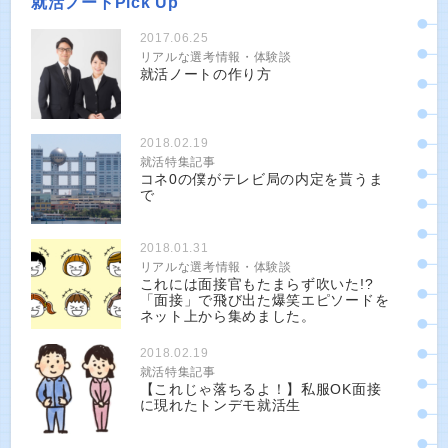
就活ノートPick Up
2017.06.25
リアルな選考情報・体験談
就活ノートの作り方
2018.02.19
就活特集記事
コネ0の僕がテレビ局の内定を貰うま
で
2018.01.31
リアルな選考情報・体験談
これには面接官もたまらず吹いた!?
「面接」で飛び出た爆笑エピソードを
ネット上から集めました。
2018.02.19
就活特集記事
【これじゃ落ちるよ！】私服OK面接
に現れたトンデモ就活生