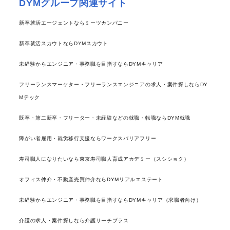
DYMグループ関連サイト
新卒就活エージェントならミーツカンパニー
新卒就活スカウトならDYMスカウト
未経験からエンジニア・事務職を目指すならDYMキャリア
フリーランスマーケター・フリーランスエンジニアの求人・案件探しならDY
Mテック
既卒・第二新卒・フリーター・未経験などの就職・転職ならDYM就職
障がい者雇用・就労移行支援ならワークスバリアフリー
寿司職人になりたいなら東京寿司職人育成アカデミー（スシショク）
オフィス仲介・不動産売買仲介ならDYMリアルエステート
未経験からエンジニア・事務職を目指すならDYMキャリア（求職者向け）
介護の求人・案件探しなら介護サーチプラス