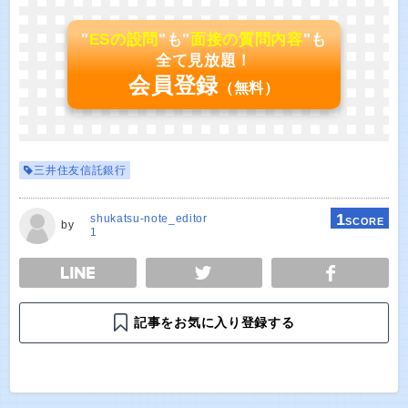
"
ESの設問
"も"
面接の質問内容
"も
全て見放題！
会員登録
（無料）
三井住友信託銀行
1
shukatsu-note_editor
SCORE
by
1
E
TWEET
SHARE
記事をお気に入り登録する