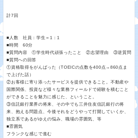
計7回
■人数 社員：学生＝1：1
■時間 60分
■質問内容 ①学生時代頑張ったこと ②志望理由 ③逆質問
■質問への回答
①資格取得をがんばった（TOEICの点数を400点→860点ま
で上げた話）
②お客様に寄り添ったサービスを提供できること。不動産や
国際関係、投資など様々な業務フィールドで経験を積むこと
ができることを魅力に感じた、ということ。
③信託銀行業界の将来、その中でも三井住友信託銀行の将
来、抱える問題点、今後それをどうやって打開していくか、
独立系であるがゆえの悩み、職場の雰囲気、等
■雰囲気
フランクな感じで進む