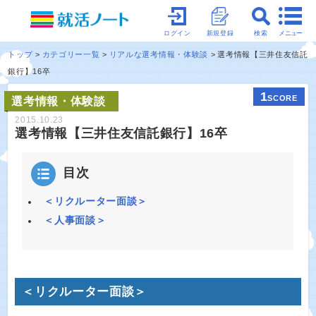
メニュー
ログイン
新規登録
検索
トップ
カテゴリー一覧
リアルな選考情報・体験談
選考情報【三井住友信託
銀行】16卒
1
SCORE
選考情報・体験談
2015.10.23
選考情報【三井住友信託銀行】16卒
目次
＜リクルーター面談＞
＜人事面談＞
＜リクルーター面談＞