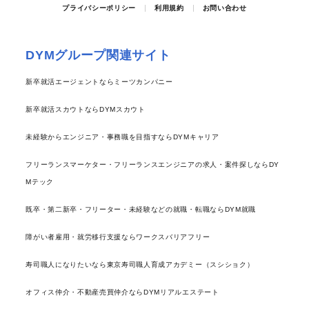
プライバシーポリシー
利用規約
お問い合わせ
DYMグループ関連サイト
新卒就活エージェントならミーツカンパニー
新卒就活スカウトならDYMスカウト
未経験からエンジニア・事務職を目指すならDYMキャリア
フリーランスマーケター・フリーランスエンジニアの求人・案件探しならDY
Mテック
既卒・第二新卒・フリーター・未経験などの就職・転職ならDYM就職
障がい者雇用・就労移行支援ならワークスバリアフリー
寿司職人になりたいなら東京寿司職人育成アカデミー（スシショク）
オフィス仲介・不動産売買仲介ならDYMリアルエステート