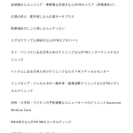
未経験からエンジニア・事務職を目指すならDYMキャリア（求職者向け）
介護の求人・案件探しなら介護サーチプラス
医療福祉のしごと探しならメディルン
エグゼクティブ人材紹介ならDYMエグゼパート
タイ・バンコクにある日本人向けクリニックならDYMインターナショナルク
リニック
ベトナムにある日本人向けクリニックならＤＹＭメディカルセンター
インドネシア・ジャカルタの一般外来・健康診断クリニックならDYMメディ
カルクリニック
内科・小児科・ワクチンの予防接種ならニューヨークのクリニックJapanese
Medical Care
M&A仲介ならDYM M&Aコンサルティング