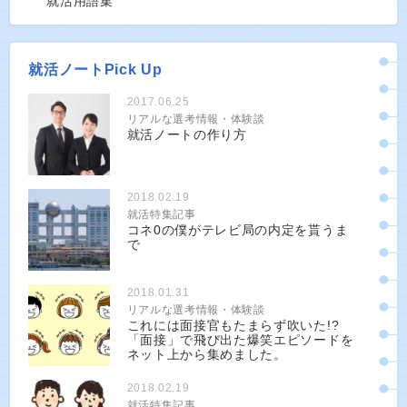
就活用語集
就活ノートPick Up
2017.06.25
リアルな選考情報・体験談
就活ノートの作り方
2018.02.19
就活特集記事
コネ0の僕がテレビ局の内定を貰うま
で
2018.01.31
リアルな選考情報・体験談
これには面接官もたまらず吹いた!?
「面接」で飛び出た爆笑エピソードを
ネット上から集めました。
2018.02.19
就活特集記事