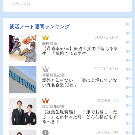
2015.05.21
就活ノート週間ランキング
SCORE:1144
面接対策
【通過率50％】最終面接で「落ちる学
生」「採用される学生」
SCORE:1091
就活特集記事
意外と知らない！「実は上場していな
い有名企業32社」
SCORE:517
就活特集記事
【就活生服装編】「平服でお越しくだ
さい」と言われた時、どんな格好をす
るべき？
SCORE:404