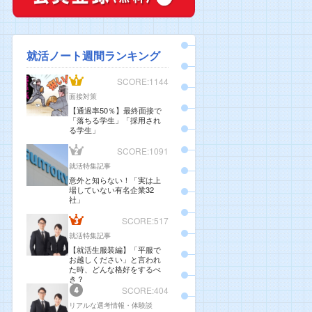
就活ノート週間ランキング
SCORE:1144
面接対策
【通過率50％】最終面接で
「落ちる学生」「採用され
る学生」
SCORE:1091
就活特集記事
意外と知らない！「実は上
場していない有名企業32
社」
SCORE:517
就活特集記事
【就活生服装編】「平服で
お越しください」と言われ
た時、どんな格好をするべ
き？
SCORE:404
リアルな選考情報・体験談