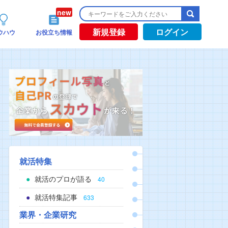
新規登録
ログイン
ウハウ
お役立ち情報
就活特集
就活のプロが語る
40
就活特集記事
633
業界・企業研究