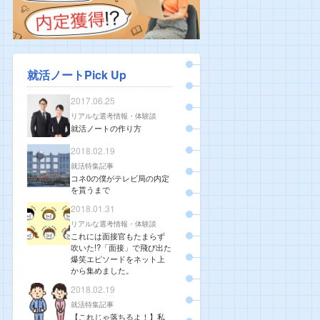
就活ノートPick Up
2017.06.25
リアルな選考情報・体験談
就活ノートの作り方
2018.02.19
就活特集記事
コネ0の僕がテレビ局の内定
を貰うまで
2018.01.31
リアルな選考情報・体験談
これには面接官もたまらず
吹いた!?「面接」で飛び出た
爆笑エピソードをネット上
から集めました。
2018.02.19
就活特集記事
【これじゃ落ちるよ！】私