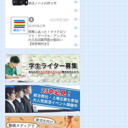
就活ノートの作り方
SCORE:387
就活特集記事
実際にあった！マイクロソ
フト・グーグル・アップル
の入社試験問題が面白い
【回答例付き】