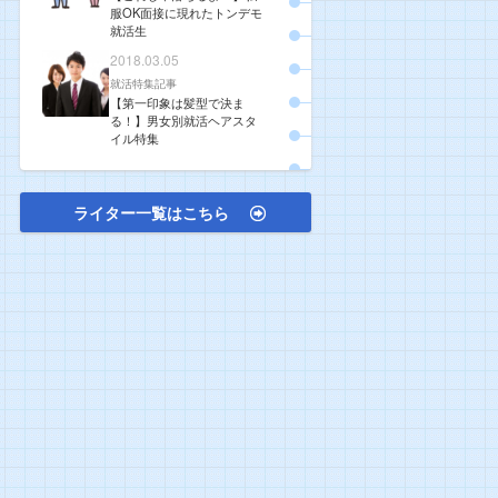
服OK面接に現れたトンデモ
就活生
2018.03.05
就活特集記事
【第一印象は髪型で決ま
る！】男女別就活ヘアスタ
イル特集
ライター一覧はこちら