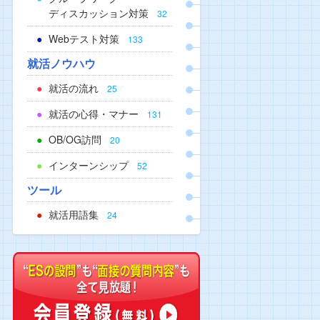
ディスカッション対策
32
Webテスト対策
133
就活ノウハウ
就活の流れ
25
就活の心得・マナー
131
OB/OG訪問
20
インターンシップ
52
ツール
就活用語集
24