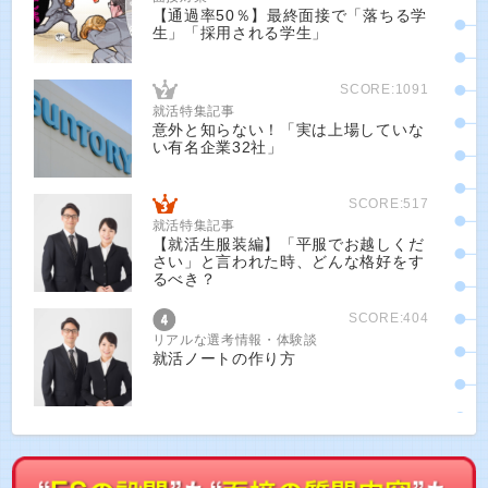
【通過率50％】最終面接で「落ちる学
生」「採用される学生」
SCORE:1091
就活特集記事
意外と知らない！「実は上場していな
い有名企業32社」
SCORE:517
就活特集記事
【就活生服装編】「平服でお越しくだ
さい」と言われた時、どんな格好をす
るべき？
SCORE:404
リアルな選考情報・体験談
就活ノートの作り方