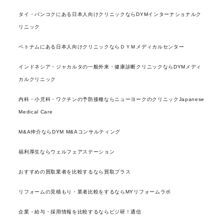
タイ・バンコクにある日本人向けクリニックならDYMインターナショナルク
リニック
ベトナムにある日本人向けクリニックならＤＹＭメディカルセンター
インドネシア・ジャカルタの一般外来・健康診断クリニックならDYMメディ
カルクリニック
内科・小児科・ワクチンの予防接種ならニューヨークのクリニックJapanese
Medical Care
M&A仲介ならDYM M&Aコンサルティング
福利厚生ならウェルフェアステーション
おすすめの買取業者を比較するなら買取プラス
リフォームの見積もり・業者比較をするならMYリフォームラボ
企業・給与・採用情報を比較するならビジ研！通信