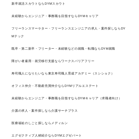
新卒就活スカウトならDYMスカウト
未経験からエンジニア・事務職を目指すならDYMキャリア
フリーランスマーケター・フリーランスエンジニアの求人・案件探しならDY
Mテック
既卒・第二新卒・フリーター・未経験などの就職・転職ならDYM就職
障がい者雇用・就労移行支援ならワークスバリアフリー
寿司職人になりたいなら東京寿司職人育成アカデミー（スシショク）
オフィス仲介・不動産売買仲介ならDYMリアルエステート
未経験からエンジニア・事務職を目指すならDYMキャリア（求職者向け）
介護の求人・案件探しなら介護サーチプラス
医療福祉のしごと探しならメディルン
エグゼクティブ人材紹介ならDYMエグゼパート