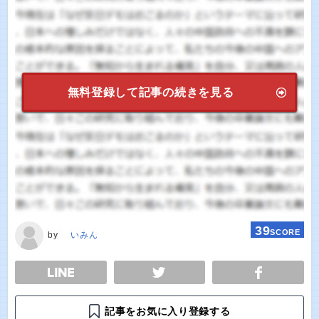
無料登録して記事の続きを見る
39
SCORE
by
いみん
E
TWEET
SHARE
記事をお気に入り登録する