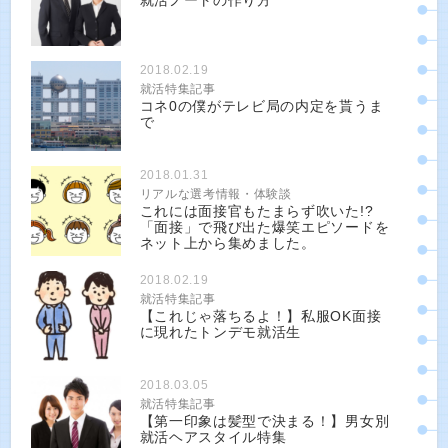
就活ノートの作り方
2018.02.19
就活特集記事
コネ0の僕がテレビ局の内定を貰うま
で
2018.01.31
リアルな選考情報・体験談
これには面接官もたまらず吹いた!?
「面接」で飛び出た爆笑エピソードを
ネット上から集めました。
2018.02.19
就活特集記事
【これじゃ落ちるよ！】私服OK面接
に現れたトンデモ就活生
2018.03.05
就活特集記事
【第一印象は髪型で決まる！】男女別
就活ヘアスタイル特集