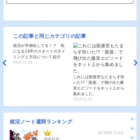
この記事と同じカテゴリの記事
就活が早期化してる！？ 気
になる19卒のスタートのタイ
ミングと方法について紹介
2018.01.26
これには面接官もたまらず吹
いた!?「面接」で飛び出た爆
笑エピソードをネット上から
集めました。
2018.01.31
就活ノート週間ランキング
SCORE:1144
面接対策