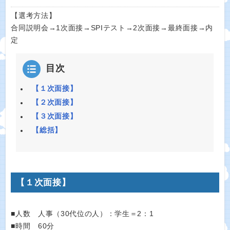
【選考方法】
合同説明会→1次面接→SPIテスト→2次面接→最終面接→内
定
目次
【１次面接】
【２次面接】
【３次面接】
【総括】
【１次面接】
■人数 人事（30代位の人）：学生＝2：1
■時間 60分