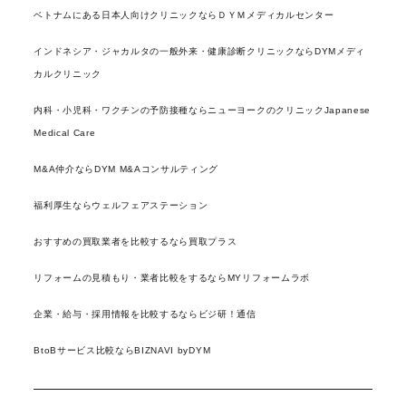
ベトナムにある日本人向けクリニックならＤＹＭメディカルセンター
インドネシア・ジャカルタの一般外来・健康診断クリニックならDYMメディ
カルクリニック
内科・小児科・ワクチンの予防接種ならニューヨークのクリニックJapanese
Medical Care
M&A仲介ならDYM M&Aコンサルティング
福利厚生ならウェルフェアステーション
おすすめの買取業者を比較するなら買取プラス
リフォームの見積もり・業者比較をするならMYリフォームラボ
企業・給与・採用情報を比較するならビジ研！通信
BtoBサービス比較ならBIZNAVI byDYM