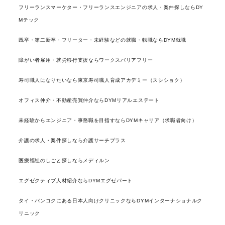
フリーランスマーケター・フリーランスエンジニアの求人・案件探しならDY
Mテック
既卒・第二新卒・フリーター・未経験などの就職・転職ならDYM就職
障がい者雇用・就労移行支援ならワークスバリアフリー
寿司職人になりたいなら東京寿司職人育成アカデミー（スシショク）
オフィス仲介・不動産売買仲介ならDYMリアルエステート
未経験からエンジニア・事務職を目指すならDYMキャリア（求職者向け）
介護の求人・案件探しなら介護サーチプラス
医療福祉のしごと探しならメディルン
エグゼクティブ人材紹介ならDYMエグゼパート
タイ・バンコクにある日本人向けクリニックならDYMインターナショナルク
リニック