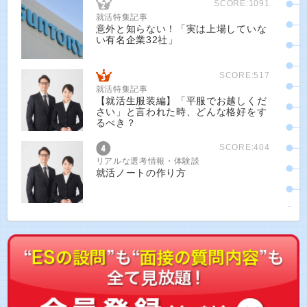
SCORE:1091
就活特集記事
意外と知らない！「実は上場していな
い有名企業32社」
SCORE:517
就活特集記事
【就活生服装編】「平服でお越しくだ
さい」と言われた時、どんな格好をす
るべき？
SCORE:404
リアルな選考情報・体験談
就活ノートの作り方