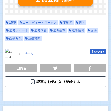
（無料）
15卒
エー・ディー・ワークス
不動産
選考
選考レポート
選考内容
選考基準
選考情報
面接
面接対策
面接質問
1
SCORE
by
ゆーり
E
TWEET
SHARE
記事をお気に入り登録する