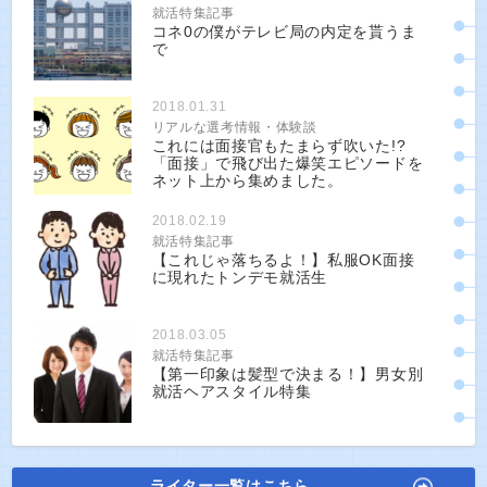
就活特集記事
コネ0の僕がテレビ局の内定を貰うま
で
2018.01.31
リアルな選考情報・体験談
これには面接官もたまらず吹いた!?
「面接」で飛び出た爆笑エピソードを
ネット上から集めました。
2018.02.19
就活特集記事
【これじゃ落ちるよ！】私服OK面接
に現れたトンデモ就活生
2018.03.05
就活特集記事
【第一印象は髪型で決まる！】男女別
就活ヘアスタイル特集
ライター一覧はこちら