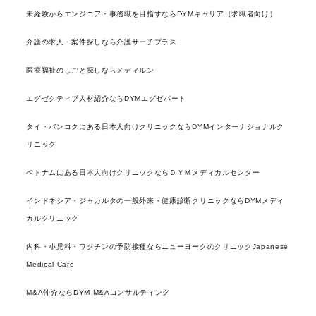
未経験からエンジニア・事務職を目指すならDYMキャリア（求職者向け）
介護の求人・案件探しなら介護サーチプラス
医療福祉のしごと探しならメディルン
エグゼクティブ人材紹介ならDYMエグゼパート
タイ・バンコクにある日本人向けクリニックならDYMインターナショナルク
リニック
ベトナムにある日本人向けクリニックならＤＹＭメディカルセンター
インドネシア・ジャカルタの一般外来・健康診断クリニックならDYMメディ
カルクリニック
内科・小児科・ワクチンの予防接種ならニューヨークのクリニックJapanese
Medical Care
M&A仲介ならDYM M&Aコンサルティング