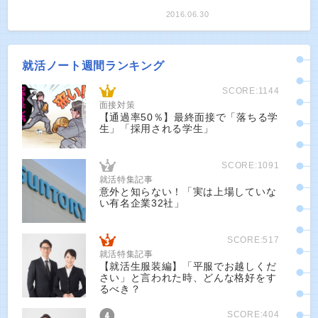
2016.06.30
就活ノート週間ランキング
SCORE:1144
面接対策
【通過率50％】最終面接で「落ちる学
生」「採用される学生」
SCORE:1091
就活特集記事
意外と知らない！「実は上場していな
い有名企業32社」
SCORE:517
就活特集記事
【就活生服装編】「平服でお越しくだ
さい」と言われた時、どんな格好をす
るべき？
SCORE:404