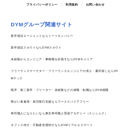
プライバシーポリシー
利用規約
お問い合わせ
DYMグループ関連サイト
新卒就活エージェントならミーツカンパニー
新卒就活スカウトならDYMスカウト
未経験からエンジニア・事務職を目指すならDYMキャリア
フリーランスマーケター・フリーランスエンジニアの求人・案件探しならDY
Mテック
既卒・第二新卒・フリーター・未経験などの就職・転職ならDYM就職
障がい者雇用・就労移行支援ならワークスバリアフリー
寿司職人になりたいなら東京寿司職人育成アカデミー（スシショク）
オフィス仲介・不動産売買仲介ならDYMリアルエステート