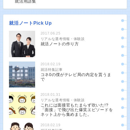
就活用語集
就活ノートPick Up
2017.06.25
リアルな選考情報・体験談
就活ノートの作り方
2018.02.19
就活特集記事
コネ0の僕がテレビ局の内定を貰うま
で
2018.01.31
リアルな選考情報・体験談
これには面接官もたまらず吹いた!?
「面接」で飛び出た爆笑エピソードを
ネット上から集めました。
2018.02.19