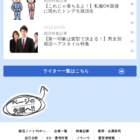
就活特集記事
【これじゃ落ちるよ！】私服OK面接
に現れたトンデモ就活生
2018.03.05
就活特集記事
【第一印象は髪型で決まる！】男女別
就活ヘアスタイル特集
ライター一覧はこちら
就活ノートTOPへ
企業一覧
特集記事
業界・企業研究
自己分析
ES・選考対策
ノウハウ
運営者情報