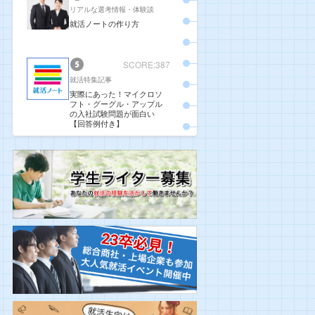
リアルな選考情報・体験談
就活ノートの作り方
SCORE:387
就活特集記事
実際にあった！マイクロソ
フト・グーグル・アップル
の入社試験問題が面白い
【回答例付き】