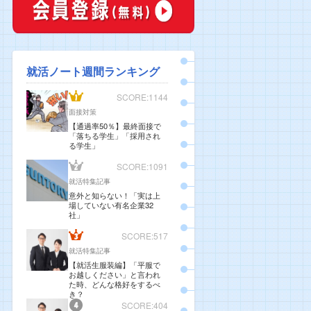
就活ノート週間ランキング
SCORE:1144
面接対策
【通過率50％】最終面接で
「落ちる学生」「採用され
る学生」
SCORE:1091
就活特集記事
意外と知らない！「実は上
場していない有名企業32
社」
SCORE:517
就活特集記事
【就活生服装編】「平服で
お越しください」と言われ
た時、どんな格好をするべ
き？
SCORE:404