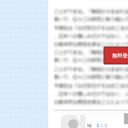
無料登
LINE
TWEET
まこと
by