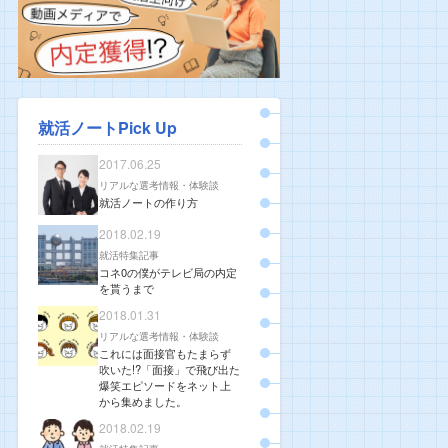
就活ノートPick Up
2017.06.25
リアルな選考情報・体験談
就活ノートの作り方
2018.02.19
就活特集記事
コネ0の僕がテレビ局の内定
を貰うまで
2018.01.31
リアルな選考情報・体験談
これには面接官もたまらず
吹いた!?「面接」で飛び出た
爆笑エピソードをネット上
から集めました。
2018.02.19