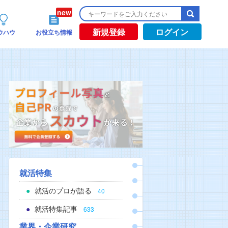
新規登録
ログイン
ウハウ
お役立ち情報
ード
就活特集
就活のプロが語る
40
就活特集記事
633
業界・企業研究