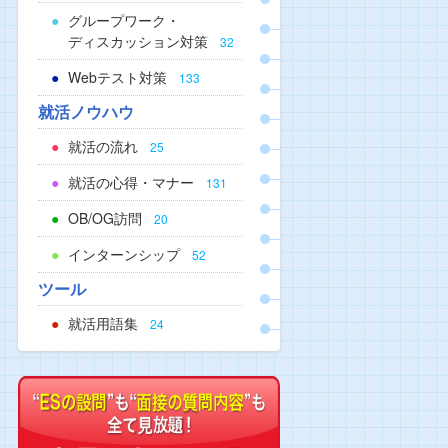
グループワーク・
ディスカッション対策
32
Webテスト対策
133
就活ノウハウ
就活の流れ
25
就活の心得・マナー
131
OB/OG訪問
20
インターンシップ
52
ツール
就活用語集
24