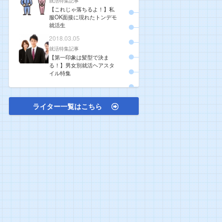
就活特集記事
【これじゃ落ちるよ！】私
服OK面接に現れたトンデモ
就活生
2018.03.05
就活特集記事
【第一印象は髪型で決ま
る！】男女別就活ヘアスタ
イル特集
ライター一覧はこちら