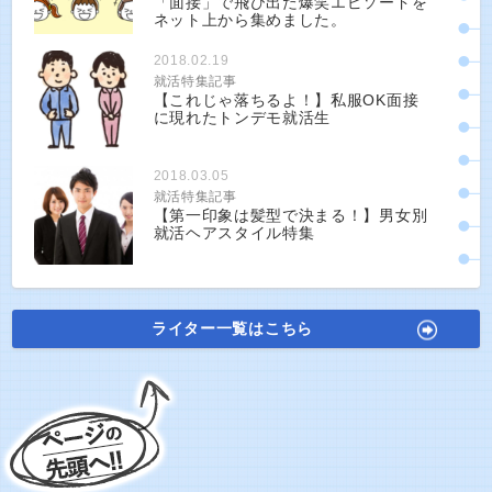
「面接」で飛び出た爆笑エピソードを
ネット上から集めました。
2018.02.19
就活特集記事
【これじゃ落ちるよ！】私服OK面接
に現れたトンデモ就活生
2018.03.05
就活特集記事
【第一印象は髪型で決まる！】男女別
就活ヘアスタイル特集
ライター一覧はこちら