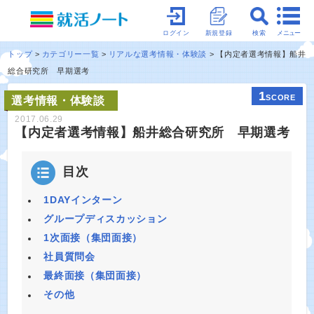
メニュー
ログイン
新規登録
検索
トップ
カテゴリー一覧
リアルな選考情報・体験談
【内定者選考情報】船井
総合研究所 早期選考
1
SCORE
選考情報・体験談
2017.06.29
【内定者選考情報】船井総合研究所 早期選考
目次
1DAYインターン
グループディスカッション
1次面接（集団面接）
社員質問会
最終面接（集団面接）
その他