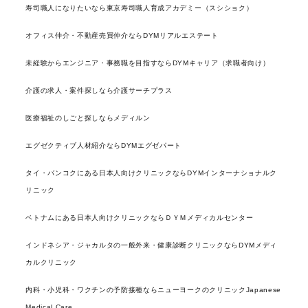
寿司職人になりたいなら東京寿司職人育成アカデミー（スシショク）
オフィス仲介・不動産売買仲介ならDYMリアルエステート
未経験からエンジニア・事務職を目指すならDYMキャリア（求職者向け）
介護の求人・案件探しなら介護サーチプラス
医療福祉のしごと探しならメディルン
エグゼクティブ人材紹介ならDYMエグゼパート
タイ・バンコクにある日本人向けクリニックならDYMインターナショナルク
リニック
ベトナムにある日本人向けクリニックならＤＹＭメディカルセンター
インドネシア・ジャカルタの一般外来・健康診断クリニックならDYMメディ
カルクリニック
内科・小児科・ワクチンの予防接種ならニューヨークのクリニックJapanese
Medical Care