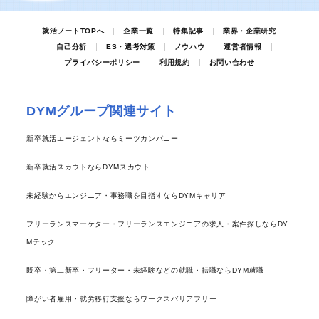
就活ノートTOPへ
企業一覧
特集記事
業界・企業研究
自己分析
ES・選考対策
ノウハウ
運営者情報
プライバシーポリシー
利用規約
お問い合わせ
DYMグループ関連サイト
新卒就活エージェントならミーツカンパニー
新卒就活スカウトならDYMスカウト
未経験からエンジニア・事務職を目指すならDYMキャリア
フリーランスマーケター・フリーランスエンジニアの求人・案件探しならDY
Mテック
既卒・第二新卒・フリーター・未経験などの就職・転職ならDYM就職
障がい者雇用・就労移行支援ならワークスバリアフリー