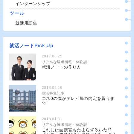
インターンシップ
ツール
就活用語集
就活ノートPick Up
2017.06.25
リアルな選考情報・体験談
就活ノートの作り方
2018.02.19
就活特集記事
コネ0の僕がテレビ局の内定を貰うま
で
2018.01.31
リアルな選考情報・体験談
これには面接官もたまらず吹いた!?