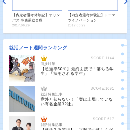
【内定者選考体験記】オリン
【内定者選考体験記】トーマ
パス 事務系総合職
ツイノベーション
2017.06.29
2017.06.29
就活ノート週間ランキング
SCORE:1144
面接対策
【通過率50％】最終面接で「落ちる学
生」「採用される学生」
SCORE:1091
就活特集記事
意外と知らない！「実は上場していな
い有名企業32社」
SCORE:517
就活特集記事
【就活生服装編】「平服でお越しくだ