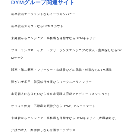
DYMグループ関連サイト
新卒就活エージェントならミーツカンパニー
新卒就活スカウトならDYMスカウト
未経験からエンジニア・事務職を目指すならDYMキャリア
フリーランスマーケター・フリーランスエンジニアの求人・案件探しならDY
Mテック
既卒・第二新卒・フリーター・未経験などの就職・転職ならDYM就職
障がい者雇用・就労移行支援ならワークスバリアフリー
寿司職人になりたいなら東京寿司職人育成アカデミー（スシショク）
オフィス仲介・不動産売買仲介ならDYMリアルエステート
未経験からエンジニア・事務職を目指すならDYMキャリア（求職者向け）
介護の求人・案件探しなら介護サーチプラス