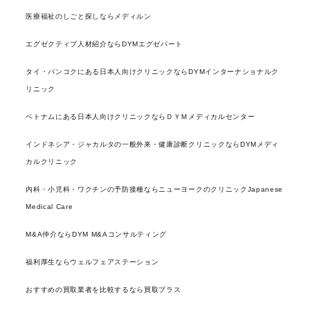
医療福祉のしごと探しならメディルン
エグゼクティブ人材紹介ならDYMエグゼパート
タイ・バンコクにある日本人向けクリニックならDYMインターナショナルク
リニック
ベトナムにある日本人向けクリニックならＤＹＭメディカルセンター
インドネシア・ジャカルタの一般外来・健康診断クリニックならDYMメディ
カルクリニック
内科・小児科・ワクチンの予防接種ならニューヨークのクリニックJapanese
Medical Care
M&A仲介ならDYM M&Aコンサルティング
福利厚生ならウェルフェアステーション
おすすめの買取業者を比較するなら買取プラス