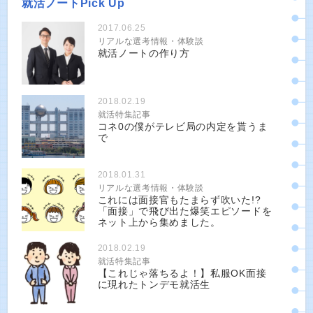
就活ノートPick Up
2017.06.25
リアルな選考情報・体験談
就活ノートの作り方
2018.02.19
就活特集記事
コネ0の僕がテレビ局の内定を貰うま
で
2018.01.31
リアルな選考情報・体験談
これには面接官もたまらず吹いた!?
「面接」で飛び出た爆笑エピソードを
ネット上から集めました。
2018.02.19
就活特集記事
【これじゃ落ちるよ！】私服OK面接
に現れたトンデモ就活生