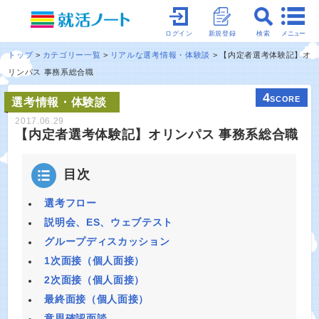
メニュー
ログイン
新規登録
検索
トップ
カテゴリー一覧
リアルな選考情報・体験談
【内定者選考体験記】オ
リンパス 事務系総合職
4
SCORE
選考情報・体験談
2017.06.29
【内定者選考体験記】オリンパス 事務系総合職
目次
選考フロー
説明会、ES、ウェブテスト
グループディスカッション
1次面接（個人面接）
2次面接（個人面接）
最終面接（個人面接）
意思確認面談