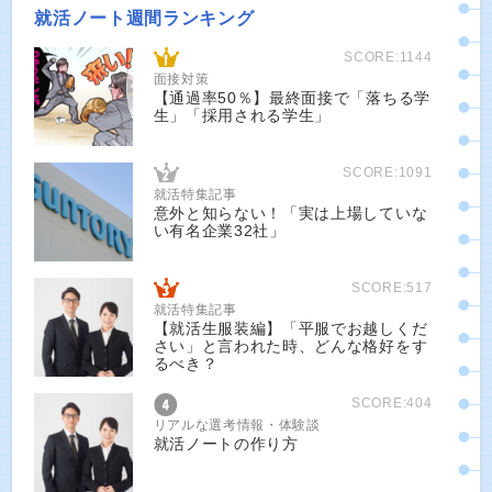
就活ノート週間ランキング
SCORE:1144
面接対策
【通過率50％】最終面接で「落ちる学
生」「採用される学生」
SCORE:1091
就活特集記事
意外と知らない！「実は上場していな
い有名企業32社」
SCORE:517
就活特集記事
【就活生服装編】「平服でお越しくだ
さい」と言われた時、どんな格好をす
るべき？
SCORE:404
リアルな選考情報・体験談
就活ノートの作り方