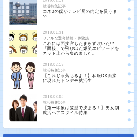
2018.02.19
就活特集記事
コネ0の僕がテレビ局の内定を貰うま
で
2018.01.31
リアルな選考情報・体験談
これには面接官もたまらず吹いた!?
「面接」で飛び出た爆笑エピソードを
ネット上から集めました。
2018.02.19
就活特集記事
【これじゃ落ちるよ！】私服OK面接
に現れたトンデモ就活生
2018.03.05
就活特集記事
【第一印象は髪型で決まる！】男女別
就活ヘアスタイル特集