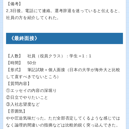
【備考】
2,3日後。電話にて連絡。選考辞退を迷っていると伝えると、
社員の方を紹介してくれた。
《最終面接》
【人数】 社員（役員クラス）：学生＝1：1
【時間】 50分
【形式】 筆記試験＋個人面接（日本の大学が海外大と比較
して直すべきでないところ）
【質問内容】
①エッセイの内容の深堀り
②日立でやりたいこと
③入社志望度など
【雰囲気】
やや圧迫気味だった。ただ全部否定してくるような感じでは
なく論理的間違いの指摘などは比較的鋭く突っ込んできた。