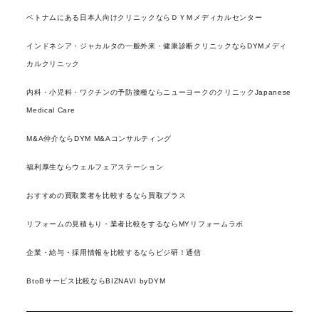
ベトナムにある日本人向けクリニックならＤＹＭメディカルセンター
インドネシア・ジャカルタの一般外来・健康診断クリニックならDYMメディ
カルクリニック
内科・小児科・ワクチンの予防接種ならニューヨークのクリニックJapanese
Medical Care
M&A仲介ならDYM M&Aコンサルティング
福利厚生ならウェルフェアステーション
おすすめの買取業者を比較するなら買取プラス
リフォームの見積もり・業者比較をするならMYリフォームラボ
企業・給与・採用情報を比較するならビジ研！通信
BtoBサービス比較ならBIZNAVI byDYM