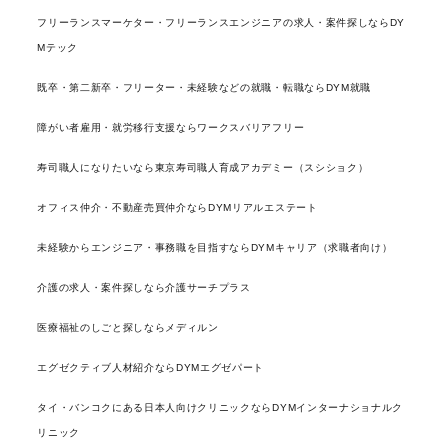
フリーランスマーケター・フリーランスエンジニアの求人・案件探しならDY
Mテック
既卒・第二新卒・フリーター・未経験などの就職・転職ならDYM就職
障がい者雇用・就労移行支援ならワークスバリアフリー
寿司職人になりたいなら東京寿司職人育成アカデミー（スシショク）
オフィス仲介・不動産売買仲介ならDYMリアルエステート
未経験からエンジニア・事務職を目指すならDYMキャリア（求職者向け）
介護の求人・案件探しなら介護サーチプラス
医療福祉のしごと探しならメディルン
エグゼクティブ人材紹介ならDYMエグゼパート
タイ・バンコクにある日本人向けクリニックならDYMインターナショナルク
リニック