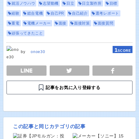
就活ノウハウ
志望動機
日立
日立製作所
目標
経験
総合電機
自己PR
自己紹介
選考レポート
重電
電機メーカー
面接
面接対策
面接質問
頑張ってきたこと
1
SCORE
by
onoe30
E
TWEET
SHARE
記事をお気に入り登録する
この記事と同じカテゴリの記事