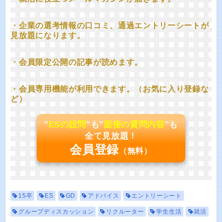
・企業の選考情報の口コミ、通過エントリーシートが
見放題になります。
・会員限定公開の記事が読めます。
・会員専用機能が利用できます。（お気に入り登録な
ど）
"
ESの設問
"も"
面接の質問内容
"も
全て見放題！
会員登録
（無料）
15卒
ES
GD
アドバイス
エントリーシート
グループディスカッション
リクルーター
学生生活
就活