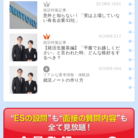
SCORE:1091
就活特集記事
意外と知らない！「実は上場していな
い有名企業32社」
SCORE:517
就活特集記事
【就活生服装編】「平服でお越しくだ
さい」と言われた時、どんな格好をす
るべき？
SCORE:404
リアルな選考情報・体験談
就活ノートの作り方