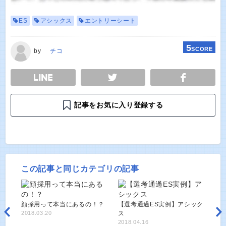
ES
アシックス
エントリーシート
5
SCORE
by
チコ
E
TWEET
SHARE
記事をお気に入り登録する
この記事と同じカテゴリの記事
顔採用って本当にあるの！？
【選考通過ES実例】アシック
2018.03.20
ス
2018.04.16