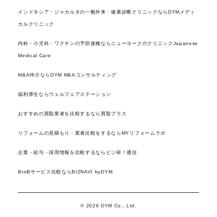
インドネシア・ジャカルタの一般外来・健康診断クリニックならDYMメディ
カルクリニック
内科・小児科・ワクチンの予防接種ならニューヨークのクリニックJapanese
Medical Care
M&A仲介ならDYM M&Aコンサルティング
福利厚生ならウェルフェアステーション
おすすめの買取業者を比較するなら買取プラス
リフォームの見積もり・業者比較をするならMYリフォームラボ
企業・給与・採用情報を比較するならビジ研！通信
BtoBサービス比較ならBIZNAVI byDYM
© 2026 DYM Co., Ltd.