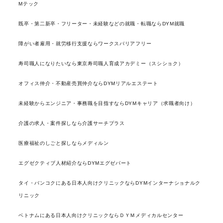
Mテック
既卒・第二新卒・フリーター・未経験などの就職・転職ならDYM就職
障がい者雇用・就労移行支援ならワークスバリアフリー
寿司職人になりたいなら東京寿司職人育成アカデミー（スシショク）
オフィス仲介・不動産売買仲介ならDYMリアルエステート
未経験からエンジニア・事務職を目指すならDYMキャリア（求職者向け）
介護の求人・案件探しなら介護サーチプラス
医療福祉のしごと探しならメディルン
エグゼクティブ人材紹介ならDYMエグゼパート
タイ・バンコクにある日本人向けクリニックならDYMインターナショナルク
リニック
ベトナムにある日本人向けクリニックならＤＹＭメディカルセンター