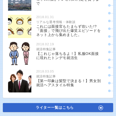
で
2018.01.31
リアルな選考情報・体験談
これには面接官もたまらず吹いた!?
「面接」で飛び出た爆笑エピソードを
ネット上から集めました。
2018.02.19
就活特集記事
【これじゃ落ちるよ！】私服OK面接
に現れたトンデモ就活生
2018.03.05
就活特集記事
【第一印象は髪型で決まる！】男女別
就活ヘアスタイル特集
ライター一覧はこちら