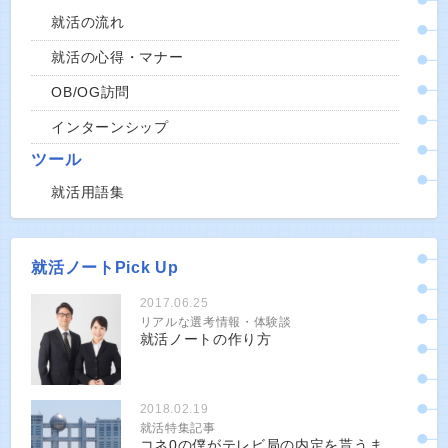
就活の流れ
就活の心得・マナー
OB/OG訪問
インターンシップ
ツール
就活用語集
就活ノートPick Up
2017.06.25
リアルな選考情報・体験談
就活ノートの作り方
2018.02.19
就活特集記事
コネ0の僕がテレビ局の内定を貰うま