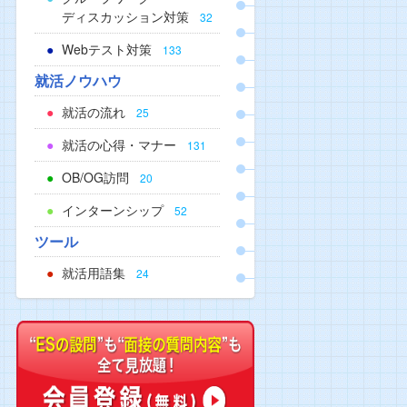
ディスカッション対策
32
Webテスト対策
133
就活ノウハウ
就活の流れ
25
就活の心得・マナー
131
OB/OG訪問
20
インターンシップ
52
ツール
就活用語集
24