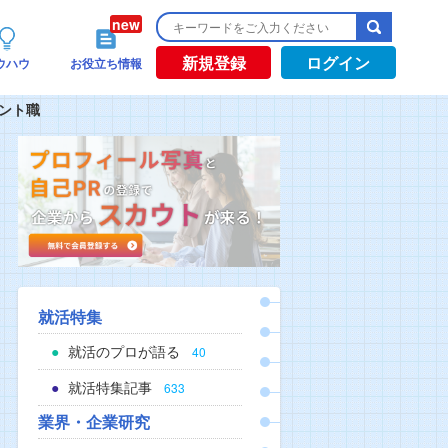
新規登録
ログイン
ウハウ
お役立ち情報
タント職
就活特集
就活のプロが語る
40
就活特集記事
633
業界・企業研究