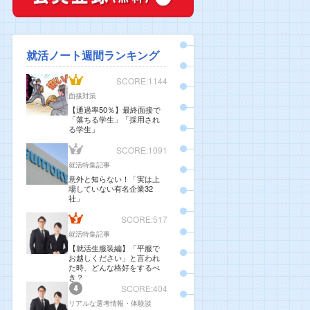
就活ノート週間ランキング
SCORE:1144
面接対策
【通過率50％】最終面接で
「落ちる学生」「採用され
る学生」
SCORE:1091
就活特集記事
意外と知らない！「実は上
場していない有名企業32
社」
SCORE:517
就活特集記事
【就活生服装編】「平服で
お越しください」と言われ
た時、どんな格好をするべ
き？
SCORE:404
リアルな選考情報・体験談