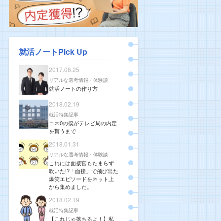
就活ノートPick Up
2017.06.25
リアルな選考情報・体験談
就活ノートの作り方
2018.02.19
就活特集記事
コネ0の僕がテレビ局の内定
を貰うまで
2018.01.31
リアルな選考情報・体験談
これには面接官もたまらず
吹いた!?「面接」で飛び出た
爆笑エピソードをネット上
から集めました。
2018.02.19
就活特集記事
【これじゃ落ちるよ！】私