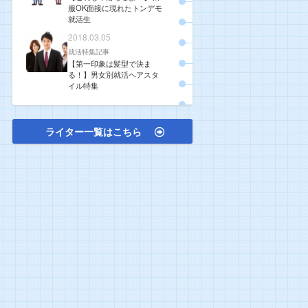
服OK面接に現れたトンデモ
就活生
2018.03.05
就活特集記事
【第一印象は髪型で決ま
る！】男女別就活ヘアスタ
イル特集
ライター一覧はこちら