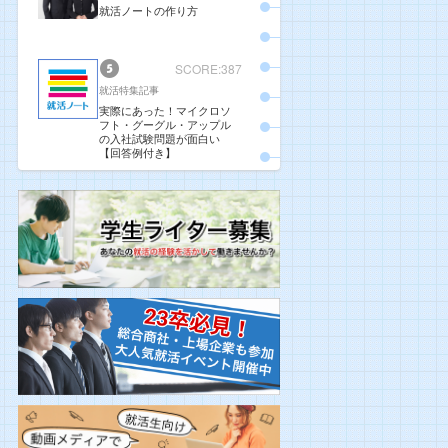
就活ノートの作り方
SCORE:387
就活特集記事
実際にあった！マイクロソ
フト・グーグル・アップル
の入社試験問題が面白い
【回答例付き】