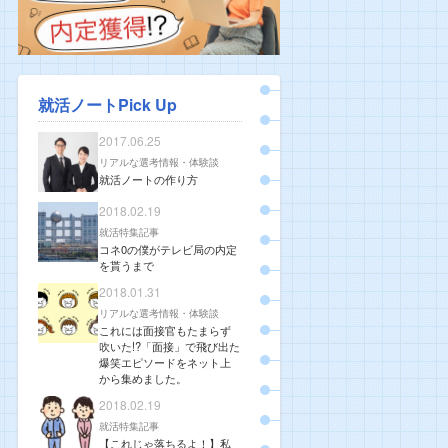
就活ノートPick Up
2017.06.25
リアルな選考情報・体験談
就活ノートの作り方
2018.02.19
就活特集記事
コネ0の僕がテレビ局の内定
を貰うまで
2018.01.31
リアルな選考情報・体験談
これには面接官もたまらず
吹いた!?「面接」で飛び出た
爆笑エピソードをネット上
から集めました。
2018.02.19
就活特集記事
【これじゃ落ちるよ！】私