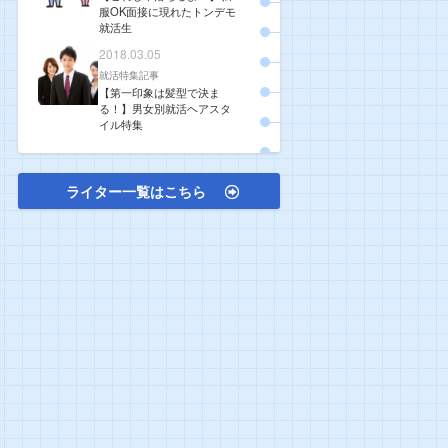
服OK面接に現れたトンデモ
就活生
2018.03.05
就活特集記事
【第一印象は髪型で決ま
る！】男女別就活ヘアスタ
イル特集
ライター一覧はこちら