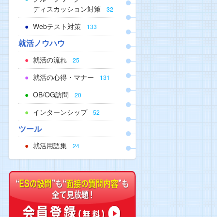
ディスカッション対策
32
Webテスト対策
133
就活ノウハウ
就活の流れ
25
就活の心得・マナー
131
OB/OG訪問
20
インターンシップ
52
ツール
就活用語集
24