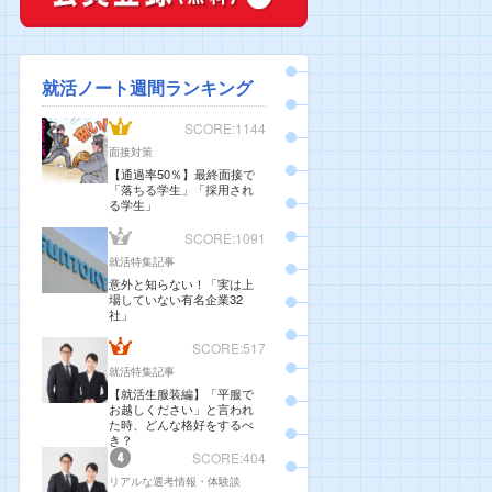
就活ノート週間ランキング
SCORE:1144
面接対策
【通過率50％】最終面接で
「落ちる学生」「採用され
る学生」
SCORE:1091
就活特集記事
意外と知らない！「実は上
場していない有名企業32
社」
SCORE:517
就活特集記事
【就活生服装編】「平服で
お越しください」と言われ
た時、どんな格好をするべ
き？
SCORE:404
リアルな選考情報・体験談