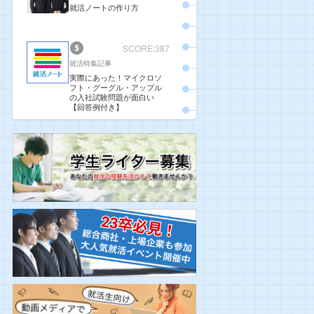
就活ノートの作り方
SCORE:387
就活特集記事
実際にあった！マイクロソ
フト・グーグル・アップル
の入社試験問題が面白い
【回答例付き】