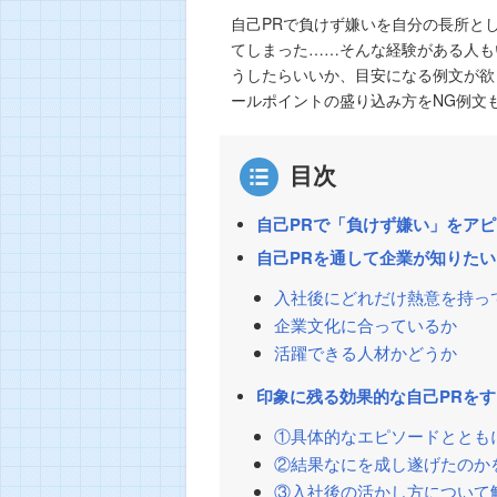
自己PRで負けず嫌いを自分の長所と
てしまった……そんな経験がある人も
うしたらいいか、目安になる例文が欲
ールポイントの盛り込み方をNG例文
目次
自己PRで「負けず嫌い」をア
自己PRを通して企業が知りた
入社後にどれだけ熱意を持っ
企業文化に合っているか
活躍できる人材かどうか
印象に残る効果的な自己PRを
①具体的なエピソードととも
②結果なにを成し遂げたのか
③入社後の活かし方について