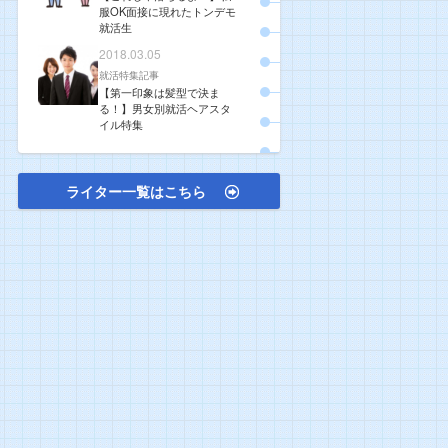
服OK面接に現れたトンデモ
就活生
2018.03.05
就活特集記事
【第一印象は髪型で決ま
る！】男女別就活ヘアスタ
イル特集
ライター一覧はこちら