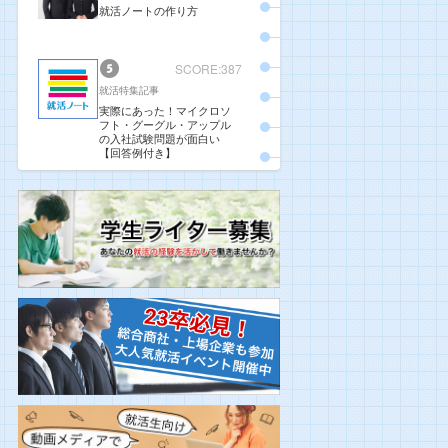
就活ノートの作り方
SCORE:387
就活特集記事
実際にあった！マイクロソ
フト・グーグル・アップル
の入社試験問題が面白い
【回答例付き】