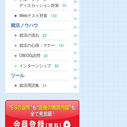
ディスカッション対策
32
Webテスト対策
133
就活ノウハウ
就活の流れ
25
就活の心得・マナー
131
OB/OG訪問
20
インターンシップ
52
ツール
就活用語集
24