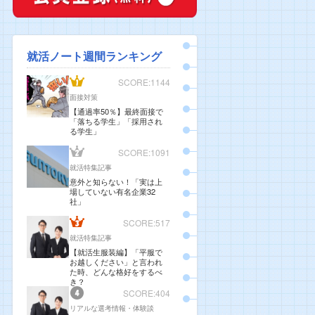
就活ノート週間ランキング
SCORE:1144
面接対策
【通過率50％】最終面接で
「落ちる学生」「採用され
る学生」
SCORE:1091
就活特集記事
意外と知らない！「実は上
場していない有名企業32
社」
SCORE:517
就活特集記事
【就活生服装編】「平服で
お越しください」と言われ
た時、どんな格好をするべ
き？
SCORE:404
リアルな選考情報・体験談