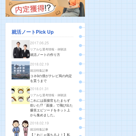
就活ノートPick Up
2017.06.25
リアルな選考情報・体験談
就活ノートの作り方
2018.02.19
就活特集記事
コネ0の僕がテレビ局の内定
を貰うまで
2018.01.31
リアルな選考情報・体験談
これには面接官もたまらず
吹いた!?「面接」で飛び出た
爆笑エピソードをネット上
から集めました。
2018.02.19
就活特集記事
【これじゃ落ちるよ！】私