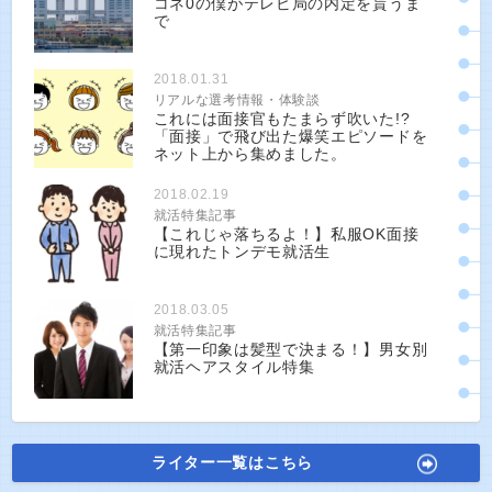
コネ0の僕がテレビ局の内定を貰うま
で
2018.01.31
リアルな選考情報・体験談
これには面接官もたまらず吹いた!?
「面接」で飛び出た爆笑エピソードを
ネット上から集めました。
2018.02.19
就活特集記事
【これじゃ落ちるよ！】私服OK面接
に現れたトンデモ就活生
2018.03.05
就活特集記事
【第一印象は髪型で決まる！】男女別
就活ヘアスタイル特集
ライター一覧はこちら