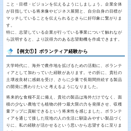
こと・目標・ビジョンを伝えるようにしましょう。企業全体
が目指している将来像やビジネス展開と、自分自身の目標が
マッチしていることを伝えられるとさらに好印象に繋がりま
す。
特に、志望している企業が行っている事業について触れなが
ら説明すると、より説得力のある志望動機を作成できます。
【例文①】ボランティア経験から
大学時代に、海外で農作地を拡げるための活動に、ボランテ
ィアとして加わっていた経験があります。その折に、貴社の
土壌改良材に感銘を受け、さらに少量で長期間持続する製品
の開発に携わりたいと考えるようになりました。
将来的な食糧不足に備え、貴社の製品は海外だけでなく、面
積の少ない農地でも植物の持つ最大限の力を発揮させ、収穫
量アップに貢献できるという将来性を感じました。ボランテ
ィアを通じて接した現地の人の生活に馴染みやすい製品づく
りに、私の経験が活かせるという思いから志望するに至りま