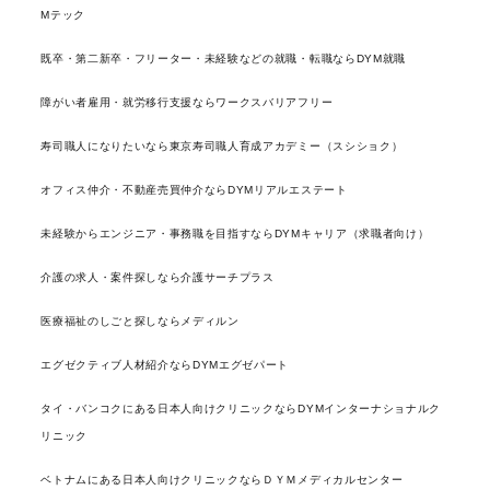
Mテック
既卒・第二新卒・フリーター・未経験などの就職・転職ならDYM就職
障がい者雇用・就労移行支援ならワークスバリアフリー
寿司職人になりたいなら東京寿司職人育成アカデミー（スシショク）
オフィス仲介・不動産売買仲介ならDYMリアルエステート
未経験からエンジニア・事務職を目指すならDYMキャリア（求職者向け）
介護の求人・案件探しなら介護サーチプラス
医療福祉のしごと探しならメディルン
エグゼクティブ人材紹介ならDYMエグゼパート
タイ・バンコクにある日本人向けクリニックならDYMインターナショナルク
リニック
ベトナムにある日本人向けクリニックならＤＹＭメディカルセンター