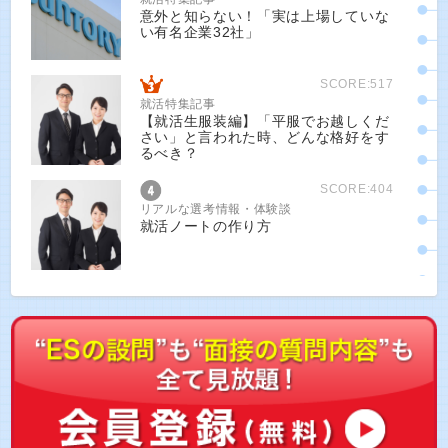
意外と知らない！「実は上場していな
い有名企業32社」
SCORE:517
就活特集記事
【就活生服装編】「平服でお越しくだ
さい」と言われた時、どんな格好をす
るべき？
SCORE:404
リアルな選考情報・体験談
就活ノートの作り方