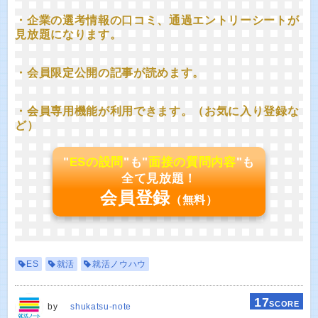
・企業の選考情報の口コミ、通過エントリーシートが
見放題になります。
・会員限定公開の記事が読めます。
・会員専用機能が利用できます。（お気に入り登録な
ど）
"
ESの設問
"も"
面接の質問内容
"も
全て見放題！
会員登録
（無料）
ES
就活
就活ノウハウ
17
SCORE
by
shukatsu-note