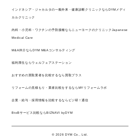
インドネシア・ジャカルタの一般外来・健康診断クリニックならDYMメディ
カルクリニック
内科・小児科・ワクチンの予防接種ならニューヨークのクリニックJapanese
Medical Care
M&A仲介ならDYM M&Aコンサルティング
福利厚生ならウェルフェアステーション
おすすめの買取業者を比較するなら買取プラス
リフォームの見積もり・業者比較をするならMYリフォームラボ
企業・給与・採用情報を比較するならビジ研！通信
BtoBサービス比較ならBIZNAVI byDYM
© 2026 DYM Co., Ltd.