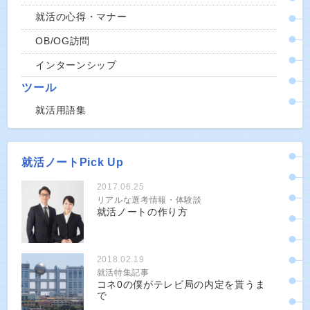
就活の心得・マナー
OB/OG訪問
インターンシップ
ツール
就活用語集
就活ノートPick Up
2017.06.25
リアルな選考情報・体験談
就活ノートの作り方
2018.02.19
就活特集記事
コネ0の僕がテレビ局の内定を貰うま
で