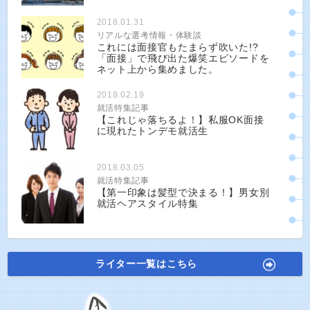
2018.01.31
リアルな選考情報・体験談
これには面接官もたまらず吹いた!?
「面接」で飛び出た爆笑エピソードを
ネット上から集めました。
2018.02.19
就活特集記事
【これじゃ落ちるよ！】私服OK面接
に現れたトンデモ就活生
2018.03.05
就活特集記事
【第一印象は髪型で決まる！】男女別
就活ヘアスタイル特集
ライター一覧はこちら