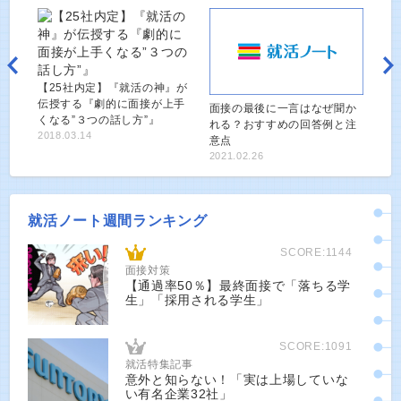
【25社内定】『就活の神』が
伝授する『劇的に面接が上手
面接の最後に一言はなぜ聞か
くなる”３つの話し方”』
れる？おすすめの回答例と注
2018.03.14
意点
2021.02.26
就活ノート週間ランキング
SCORE:1144
面接対策
【通過率50％】最終面接で「落ちる学
生」「採用される学生」
SCORE:1091
就活特集記事
意外と知らない！「実は上場していな
い有名企業32社」