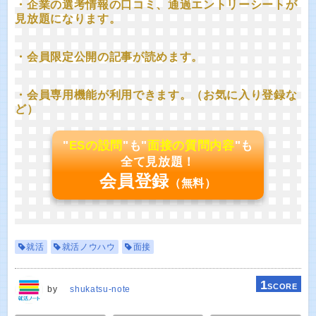
・企業の選考情報の口コミ、通過エントリーシートが
見放題になります。
・会員限定公開の記事が読めます。
・会員専用機能が利用できます。（お気に入り登録な
ど）
"
ESの設問
"も"
面接の質問内容
"も
全て見放題！
会員登録
（無料）
就活
就活ノウハウ
面接
1
SCORE
by
shukatsu-note