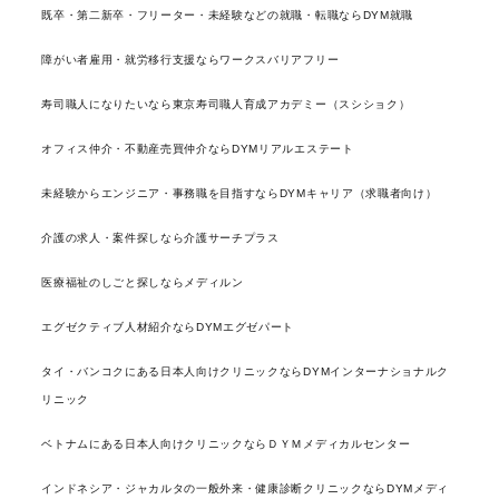
既卒・第二新卒・フリーター・未経験などの就職・転職ならDYM就職
障がい者雇用・就労移行支援ならワークスバリアフリー
寿司職人になりたいなら東京寿司職人育成アカデミー（スシショク）
オフィス仲介・不動産売買仲介ならDYMリアルエステート
未経験からエンジニア・事務職を目指すならDYMキャリア（求職者向け）
介護の求人・案件探しなら介護サーチプラス
医療福祉のしごと探しならメディルン
エグゼクティブ人材紹介ならDYMエグゼパート
タイ・バンコクにある日本人向けクリニックならDYMインターナショナルク
リニック
ベトナムにある日本人向けクリニックならＤＹＭメディカルセンター
インドネシア・ジャカルタの一般外来・健康診断クリニックならDYMメディ