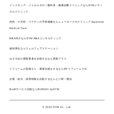
インドネシア・ジャカルタの一般外来・健康診断クリニックならDYMメディ
カルクリニック
内科・小児科・ワクチンの予防接種ならニューヨークのクリニックJapanese
Medical Care
M&A仲介ならDYM M&Aコンサルティング
福利厚生ならウェルフェアステーション
おすすめの買取業者を比較するなら買取プラス
リフォームの見積もり・業者比較をするならMYリフォームラボ
企業・給与・採用情報を比較するならビジ研！通信
BtoBサービス比較ならBIZNAVI byDYM
© 2026 DYM Co., Ltd.