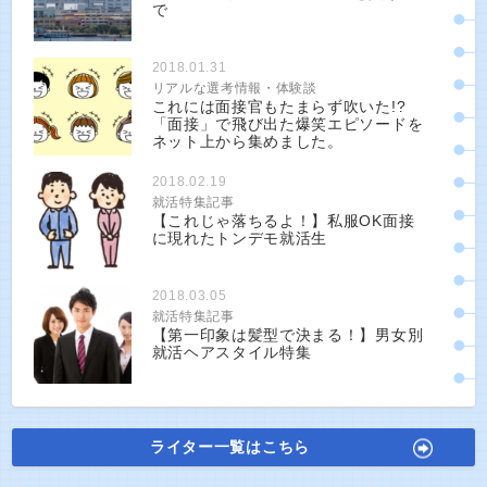
で
2018.01.31
リアルな選考情報・体験談
これには面接官もたまらず吹いた!?
「面接」で飛び出た爆笑エピソードを
ネット上から集めました。
2018.02.19
就活特集記事
【これじゃ落ちるよ！】私服OK面接
に現れたトンデモ就活生
2018.03.05
就活特集記事
【第一印象は髪型で決まる！】男女別
就活ヘアスタイル特集
ライター一覧はこちら