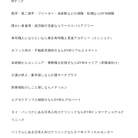
Mテック
既卒・第二新卒・フリーター・未経験などの就職・転職ならDYM就職
障がい者雇用・就労移行支援ならワークスバリアフリー
寿司職人になりたいなら東京寿司職人育成アカデミー（スシショク）
オフィス仲介・不動産売買仲介ならDYMリアルエステート
未経験からエンジニア・事務職を目指すならDYMキャリア（求職者向け）
介護の求人・案件探しなら介護サーチプラス
医療福祉のしごと探しならメディルン
エグゼクティブ人材紹介ならDYMエグゼパート
タイ・バンコクにある日本人向けクリニックならDYMインターナショナルク
リニック
ベトナムにある日本人向けクリニックならＤＹＭメディカルセンター