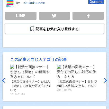
1
SCORE
by
shukatsu-note
E
TWEET
SHARE
記事をお気に入り登録する
この記事と同じカテゴリの記事
【就活の面接マナー】かばん
【就活の面接マナー】受付で
（荷物）の種類や置き方につ
の正しい対応の仕方、やり方
いて
2019.01.25
2019.01.24