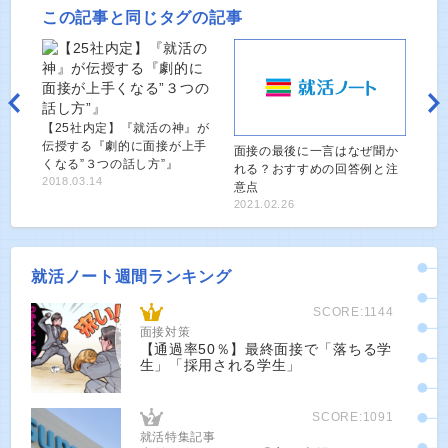
この記事と同じタグの記事
【25社内定】『就活の神』が
伝授する『劇的に面接が上手
面接の最後に一言はなぜ聞か
くなる”３つの話し方”』
れる？おすすめの回答例と注
2018.03.14
意点
2021.02.26
就活ノート週間ランキング
SCORE:1144
面接対策
【通過率50％】最終面接で「落ちる学
生」「採用される学生」
SCORE:1091
就活特集記事