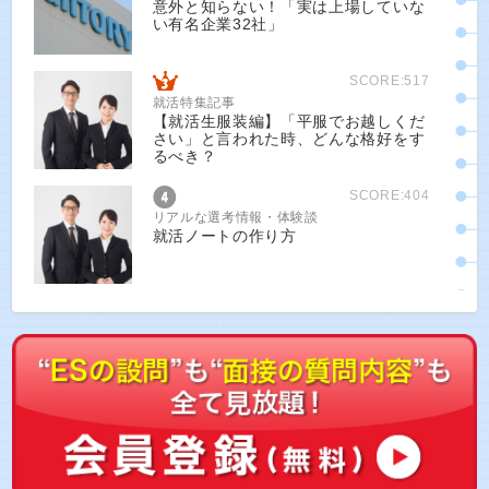
意外と知らない！「実は上場していな
い有名企業32社」
SCORE:517
就活特集記事
【就活生服装編】「平服でお越しくだ
さい」と言われた時、どんな格好をす
るべき？
SCORE:404
リアルな選考情報・体験談
就活ノートの作り方