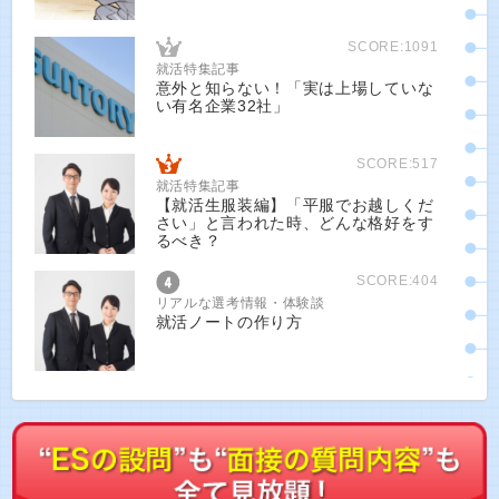
SCORE:1091
就活特集記事
意外と知らない！「実は上場していな
い有名企業32社」
SCORE:517
就活特集記事
【就活生服装編】「平服でお越しくだ
さい」と言われた時、どんな格好をす
るべき？
SCORE:404
リアルな選考情報・体験談
就活ノートの作り方