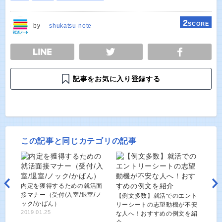
2
SCORE
by
shukatsu-note
E
TWEET
SHARE
記事をお気に入り登録する
この記事と同じカテゴリの記事
内定を獲得するための就活面
接マナー（受付/入室/退室/ノ
【例文多数】就活でのエント
ック/かばん）
リーシートの志望動機が不安
2019.01.25
な人へ！おすすめの例文を紹