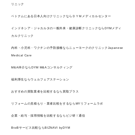
リニック
ベトナムにある日本人向けクリニックならＤＹＭメディカルセンター
インドネシア・ジャカルタの一般外来・健康診断クリニックならDYMメディ
カルクリニック
内科・小児科・ワクチンの予防接種ならニューヨークのクリニックJapanese
Medical Care
M&A仲介ならDYM M&Aコンサルティング
福利厚生ならウェルフェアステーション
おすすめの買取業者を比較するなら買取プラス
リフォームの見積もり・業者比較をするならMYリフォームラボ
企業・給与・採用情報を比較するならビジ研！通信
BtoBサービス比較ならBIZNAVI byDYM