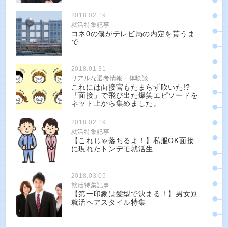
2018.02.19
就活特集記事
コネ0の僕がテレビ局の内定を貰うま
で
2018.01.31
リアルな選考情報・体験談
これには面接官もたまらず吹いた!?
「面接」で飛び出た爆笑エピソードを
ネット上から集めました。
2018.02.19
就活特集記事
【これじゃ落ちるよ！】私服OK面接
に現れたトンデモ就活生
2018.03.05
就活特集記事
【第一印象は髪型で決まる！】男女別
就活ヘアスタイル特集