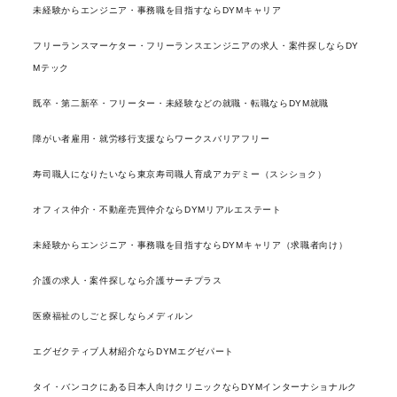
未経験からエンジニア・事務職を目指すならDYMキャリア
フリーランスマーケター・フリーランスエンジニアの求人・案件探しならDY
Mテック
既卒・第二新卒・フリーター・未経験などの就職・転職ならDYM就職
障がい者雇用・就労移行支援ならワークスバリアフリー
寿司職人になりたいなら東京寿司職人育成アカデミー（スシショク）
オフィス仲介・不動産売買仲介ならDYMリアルエステート
未経験からエンジニア・事務職を目指すならDYMキャリア（求職者向け）
介護の求人・案件探しなら介護サーチプラス
医療福祉のしごと探しならメディルン
エグゼクティブ人材紹介ならDYMエグゼパート
タイ・バンコクにある日本人向けクリニックならDYMインターナショナルク