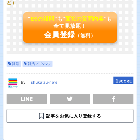
ど）
"
ESの設問
"も"
面接の質問内容
"も
全て見放題！
会員登録
（無料）
就活
就活ノウハウ
1
SCORE
by
shukatsu-note
E
TWEET
SHARE
記事をお気に入り登録する