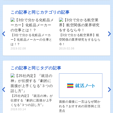
この記事と同じカテゴリの記事
【3分で分かる化粧品メーカ
【3分で分かる航空業界】航
ー】化粧品メーカーの仕事と
空関係の業界研究をするなら
は！？
今！
2019.02.08
2019.02.08
この記事と同じタグの記事
【25社内定】『就活の神』が
伝授する『劇的に面接が上手
面接の最後に一言はなぜ聞か
くなる”３つの話し方”』
れる？おすすめの回答例と注
2018.03.14
意点