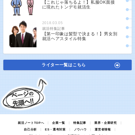
【これじゃ落ちるよ！】私服OK面接
に現れたトンデモ就活生
2018.03.05
就活特集記事
【第一印象は髪型で決まる！】男女別
就活ヘアスタイル特集
ライター一覧はこちら
就活ノートTOPへ
企業一覧
特集記事
業界・企業研究
自己分析
ES・選考対策
ノウハウ
運営者情報