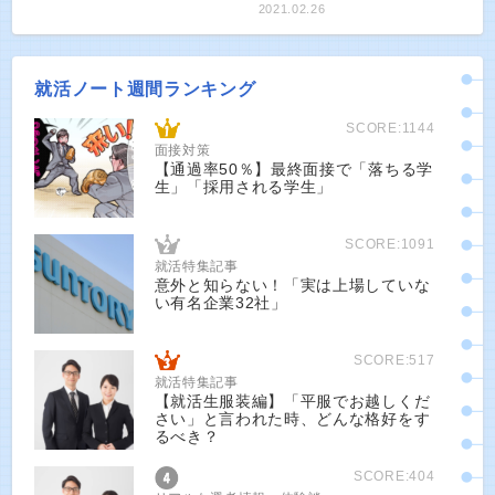
2021.02.26
就活ノート週間ランキング
SCORE:1144
面接対策
【通過率50％】最終面接で「落ちる学
生」「採用される学生」
SCORE:1091
就活特集記事
意外と知らない！「実は上場していな
い有名企業32社」
SCORE:517
就活特集記事
【就活生服装編】「平服でお越しくだ
さい」と言われた時、どんな格好をす
るべき？
SCORE:404