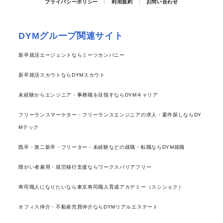
プライバシーポリシー
利用規約
お問い合わせ
DYMグループ関連サイト
新卒就活エージェントならミーツカンパニー
新卒就活スカウトならDYMスカウト
未経験からエンジニア・事務職を目指すならDYMキャリア
フリーランスマーケター・フリーランスエンジニアの求人・案件探しならDY
Mテック
既卒・第二新卒・フリーター・未経験などの就職・転職ならDYM就職
障がい者雇用・就労移行支援ならワークスバリアフリー
寿司職人になりたいなら東京寿司職人育成アカデミー（スシショク）
オフィス仲介・不動産売買仲介ならDYMリアルエステート