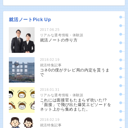
就活ノートPick Up
2017.06.25
リアルな選考情報・体験談
就活ノートの作り方
2018.02.19
就活特集記事
コネ0の僕がテレビ局の内定を貰うま
で
2018.01.31
リアルな選考情報・体験談
これには面接官もたまらず吹いた!?
「面接」で飛び出た爆笑エピソードを
ネット上から集めました。
2018.02.19
就活特集記事