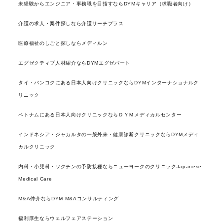
未経験からエンジニア・事務職を目指すならDYMキャリア（求職者向け）
介護の求人・案件探しなら介護サーチプラス
医療福祉のしごと探しならメディルン
エグゼクティブ人材紹介ならDYMエグゼパート
タイ・バンコクにある日本人向けクリニックならDYMインターナショナルク
リニック
ベトナムにある日本人向けクリニックならＤＹＭメディカルセンター
インドネシア・ジャカルタの一般外来・健康診断クリニックならDYMメディ
カルクリニック
内科・小児科・ワクチンの予防接種ならニューヨークのクリニックJapanese
Medical Care
M&A仲介ならDYM M&Aコンサルティング
福利厚生ならウェルフェアステーション